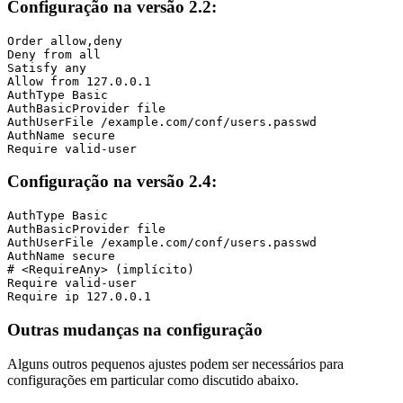
Configuração na versão 2.2:
Order allow,deny

Deny from all

Satisfy any

Allow from 127.0.0.1

AuthType Basic

AuthBasicProvider file

AuthUserFile /example.com/conf/users.passwd

AuthName secure

Require valid-user
Configuração na versão 2.4:
AuthType Basic

AuthBasicProvider file

AuthUserFile /example.com/conf/users.passwd

AuthName secure

# <RequireAny> (implícito)

Require valid-user

Require ip 127.0.0.1
Outras mudanças na configuração
Alguns outros pequenos ajustes podem ser necessários para
configurações em particular como discutido abaixo.