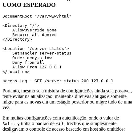
COMO ESPERADO
DocumentRoot "/var/www/html"

<Directory "/">

    AllowOverride None

    Require all denied

</Directory>

<Location "/server-status">

    SetHandler server-status

    Order deny,allow

    Deny from all

    Allow From 127.0.0.1

</Location>

access.log - GET /server-status 200 127.0.0.1
Portanto, mesmo se a mistura de configurações ainda seja possível,
tente evitar na atualizaçao: mantenha diretivas antigas e somente
migre para as novas em um estágio posterior ou migre tudo de uma
vez.
Em muitas configurações com autenticação, onde o valor de
tinha o padrão de
ALL
, trechos que simplesmente
Satisfy
desligavam o controle de acesso baseado em host são omitidos: