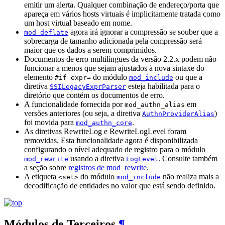
emitir um alerta. Qualquer combinação de endereço/porta que
apareça em vários hosts virtuais é implicitamente tratada como
um host virtual baseado em nome.
agora irá ignorar a compressão se souber que a
mod_deflate
sobrecarga de tamanho adicionada pela compressão será
maior que os dados a serem comprimidos.
Documentos de erro multilíngues da versão 2.2.x podem não
funcionar a menos que sejam ajustados à nova sintaxe do
elemento
do módulo
ou que a
#if expr=
mod_include
diretiva
esteja habilitada para o
SSILegacyExprParser
diretório que contém os documentos de erro.
A funcionalidade fornecida por
em
mod_authn_alias
versões anteriores (ou seja, a diretiva
)
AuthnProviderAlias
foi movida para
.
mod_authn_core
As diretivas RewriteLog e RewriteLogLevel foram
removidas. Esta funcionalidade agora é disponibilizada
configurando o nível adequado de registro para o módulo
usando a diretiva
. Consulte também
mod_rewrite
LogLevel
a seção sobre
registros de mod_rewrite
.
A etiqueta
do módulo
não realiza mais a
<set>
mod_include
decodificação de entidades no valor que está sendo definido.
Módulos de Terceiros
¶