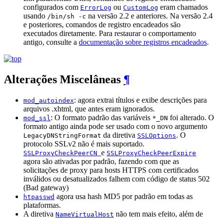
configurados com
ou
eram chamados
ErrorLog
CustomLog
usando
na versão 2.2 e anteriores. Na versão 2.4
/bin/sh -c
e posteriores, comandos de registro encadeados são
executados diretamente. Para restaurar o comportamento
antigo, consulte a
documentação sobre registros encadeados
.
Alterações Miscelâneas
¶
: agora extrai títulos e exibe descrições para
mod_autoindex
arquivos .xhtml, que antes eram ignorados.
: O formato padrão das variáveis ​​
foi alterado. O
mod_ssl
*_DN
formato antigo ainda pode ser usado com o novo argumento
da diretiva
. O
LegacyDNStringFormat
SSLOptions
protocolo SSLv2 não é mais suportado.
e
SSLProxyCheckPeerCN
SSLProxyCheckPeerExpire
agora são ativadas por padrão, fazendo com que as
solicitações de proxy para hosts HTTPS com certificados
inválidos ou desatualizados falhem com código de status 502
(Bad gateway)
agora usa hash MD5 por padrão em todas as
htpasswd
plataformas.
A diretiva
não tem mais efeito, além de
NameVirtualHost