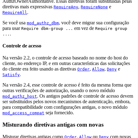
AuthzOwnerAuthoritative. Essas diretivas foram substituídas pelas
diretivas mais expressivas
,
e
RequireAny
RequireNone
.
RequireAll
Se você usa
, você deve migrar sua configuração
mod_authz_dbm
para usar
em vez de
Require dbm-group ...
Require group
.
...
Controle de acesso
Na versão 2.2, o controle de acesso baseado no nome do host do
cliente, no endereço IP, e em outras características das solicitações
do cliente era feito usando as diretivas
,
,
e
Order
Allow
Deny
.
Satisfy
Na versão 2.4, esse controle de acesso é feito da mesma forma que
outras verificações de autorização, usando o novo módulo
. Os antigos padrões de controle de acesso devem
mod_authz_host
ser substituídos pelos novos mecanismos de autenticação, embora,
para compatibilidade com configurações antigas, o novo módulo
seja fornecido.
mod_access_compat
Misturando diretivas antigas com novas
Misturar diretivas antigas como
,
ou
com novas
Order
Allow
Deny