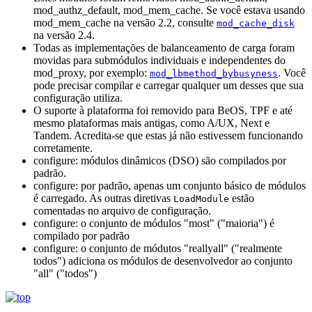
mod_authz_default, mod_mem_cache. Se você estava usando
mod_mem_cache na versão 2.2, consulte
mod_cache_disk
na versão 2.4.
Todas as implementações de balanceamento de carga foram
movidas para submódulos individuais e independentes do
mod_proxy, por exemplo:
. Você
mod_lbmethod_bybusyness
pode precisar compilar e carregar qualquer um desses que sua
configuração utiliza.
O suporte à plataforma foi removido para BeOS, TPF e até
mesmo plataformas mais antigas, como A/UX, Next e
Tandem. Acredita-se que estas já não estivessem funcionando
corretamente.
configure: módulos dinâmicos (DSO) são compilados por
padrão.
configure: por padrão, apenas um conjunto básico de módulos
é carregado. As outras diretivas
estão
LoadModule
comentadas no arquivo de configuração.
configure: o conjunto de módulos "most" ("maioria") é
compilado por padrão
configure: o conjunto de módutos "reallyall" ("realmente
todos") adiciona os módulos de desenvolvedor ao conjunto
"all" ("todos")