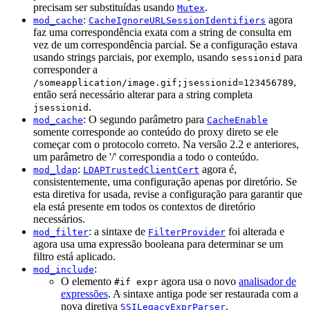
precisam ser substituídas usando
.
Mutex
:
agora
mod_cache
CacheIgnoreURLSessionIdentifiers
faz uma correspondência exata com a string de consulta em
vez de um correspondência parcial. Se a configuração estava
usando strings parciais, por exemplo, usando
para
sessionid
corresponder a
,
/someapplication/image.gif;jsessionid=123456789
então será necessário alterar para a string completa
.
jsessionid
: O segundo parâmetro para
mod_cache
CacheEnable
somente corresponde ao conteúdo do proxy direto se ele
começar com o protocolo correto. Na versão 2.2 e anteriores,
um parâmetro de '/' correspondia a todo o conteúdo.
:
agora é,
mod_ldap
LDAPTrustedClientCert
consistentemente, uma configuração apenas por diretório. Se
esta diretiva for usada, revise a configuração para garantir que
ela está presente em todos os contextos de diretório
necessários.
: a sintaxe de
foi alterada e
mod_filter
FilterProvider
agora usa uma expressão booleana para determinar se um
filtro está aplicado.
:
mod_include
O elemento
agora usa o novo
analisador de
#if expr
expressões
. A sintaxe antiga pode ser restaurada com a
nova diretiva
.
SSILegacyExprParser