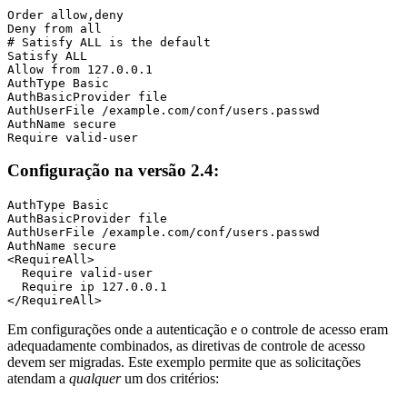
Order allow,deny

Deny from all

# Satisfy ALL is the default

Satisfy ALL

Allow from 127.0.0.1

AuthType Basic

AuthBasicProvider file

AuthUserFile /example.com/conf/users.passwd

AuthName secure

Require valid-user
Configuração na versão 2.4:
AuthType Basic

AuthBasicProvider file

AuthUserFile /example.com/conf/users.passwd

AuthName secure

<RequireAll>

  Require valid-user

  Require ip 127.0.0.1

</RequireAll>
Em configurações onde a autenticação e o controle de acesso eram
adequadamente combinados, as diretivas de controle de acesso
devem ser migradas. Este exemplo permite que as solicitações
atendam a
qualquer
um dos critérios: