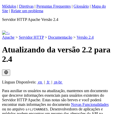
Módulos
|
Diretivas
|
Perguntas Frequentes
|
Glossário
|
Mapa do
Site
|
Relate um problema
Servidor HTTP Apache Versão 2.4
Apache
>
Servidor HTTP
>
Documentação
>
Versão 2.4
Atualizando da versão 2.2 para
2.4
Línguas Disponíveis:
en
|
fr
|
pt-br
Para auxiliar os usuários na atualização, mantemos um documento
que descreve informações essenciais para usuários existentes do
Servidor HTTP Apache. Estas notas são breves e você poderá
encontrar mais informações no documento
Novas Funcionalidades
ou no arquivo
. Desenvolvedores de aplicações e
src/CHANGES
módulos podem encontrar um resumo das alterações da API na