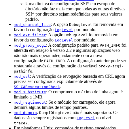
Uma diretiva de configuração SSI* em escopo de
diretório não faz mais com que todas as outras diretivas
SSI* por diretório sejam redefinidas para seus valores
padrão.
: A opção
foi removida em
mod_charset_lite
DebugLevel
favor da configuração
por módulo.
LogLevel
: A opção
foi removida em
mod_ext_filter
DebugLevel
favor da configuração
por módulo.
LogLevel
: A configuração padrão para
foi
mod_proxy_scgi
PATH_INFO
alterada em relação à versão 2.2 e algumas aplicações web
não irão mais operar adequadamente com a nova
configuração de
. A configuração anterior pode ser
PATH_INFO
restaurada através da configuração da variável
proxy-scgi-
.
pathinfo
: A verificação de revogação baseada em CRL agora
mod_ssl
precisa ser configurada explicitamente através de
.
SSLCARevocationCheck
: O comprimento máximo de linha agora é
mod_substitute
limitado a 1MB.
: Se o módulo for carregado, ele agora
mod_reqtimeout
definirá alguns limites de tempo padrões.
:
não é mais suportado. Os
mod_dumpio
DumpIOLogLevel
dados são sempre registrados com
no nível
LogLevel
.
trace7
Em plataformas Unix, comandos de registro encadeados