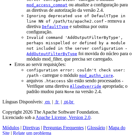
ou atualize a configuração para
mod_access_compat
as diretivas de autorização da versão 2.4.
Ignoring deprecated use of DefaultType in
- remova a
line NN of /path/to/apache2.conf
diretiva
e substitua por outra
DefaultType
configuração.
Invalid command 'AddOutputFilterByType',
perhaps misspelled or defined by a module
-
not included in the server configuration
foi movida do núcleo para o
AddOutputFilterByType
módulo mod_filter, que precisa ser carregado.
Erros ao servir requisições:
configuration error: couldn't check user:
- carregue o módulo
.
/path
mod_authn_core
arquivos
são estão sendo processados -
.htaccess
Verifique uma diretiva
apropriada; o
AllowOverride
padrão mudou para
na versão 2.4.
None
Línguas Disponíveis:
en
|
fr
|
pt-br
Copyright 2026 The Apache Software Foundation.
Licenciado sob a
Apache License, Version 2.0
.
Módulos
|
Diretivas
|
Perguntas Frequentes
|
Glossário
|
Mapa do
Site
|
Relate um problema