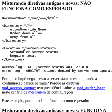
Misturando diretivas antigas e novas: NÃO
FUNCIONA COMO ESPERADO
DocumentRoot "/var/www/html"

<Directory "/">

    AllowOverride None

    Order deny,allow

    Deny from all

</Directory>

<Location "/server-status">

    SetHandler server-status

    Require local

</Location>

access.log - GET /server-status 403 127.0.0.1

error.log - AH01797: client denied by server configurat
Por que o httpd nega acesso a server-status mesmo quando a
configuração parece permitir? Porque as diretivas
tem precedência sobre as
mod_access_compat
mod_authz_host
neste cenário de
mesclagem
de configurações.
Este exemplo, por outro lado, funciona como esperado:
Misturando diretivas antigas e novas: FUNCIONA