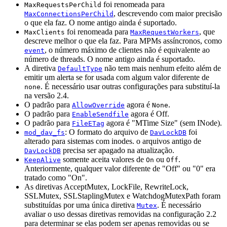
foi renomeada para
MaxRequestsPerChild
, descrevendo com maior precisão
MaxConnectionsPerChild
o que ela faz. O nome antigo ainda é suportado.
foi renomeada para
, que
MaxClients
MaxRequestWorkers
descreve melhor o que ela faz. Para MPMs assíncronos, como
, o número máximo de clientes não é equivalente ao
event
número de threads. O nome antigo ainda é suportado.
A diretiva
não tem mais nenhum efeito além de
DefaultType
emitir um alerta se for usada com algum valor diferente de
. É necessário usar outras configurações para substituí-la
none
na versão 2.4.
O padrão para
agora é
.
AllowOverride
None
O padrão para
agora é Off.
EnableSendfile
O padrão para
agora é "MTime Size" (sem INode).
FileETag
: O formato do arquivo de
foi
mod_dav_fs
DavLockDB
alterado para sistemas com inodes. o arquivos antigo de
precisa ser apagado na atualização.
DavLockDB
somente aceita valores de
ou
.
KeepAlive
On
Off
Anteriormente, qualquer valor diferente de "Off" ou "0" era
tratado como "On".
As diretivas AcceptMutex, LockFile, RewriteLock,
SSLMutex, SSLStaplingMutex e WatchdogMutexPath foram
substituídas por uma única diretiva
. É necessário
Mutex
avaliar o uso dessas diretivas removidas na configuração 2.2
para determinar se elas podem ser apenas removidas ou se