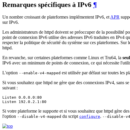
Remarques spécifiques à IPv6
¶
Un nombre croissant de plateformes implémentent IPv6, et
APR
suppo
sur IPv6.
Les administrateurs de httpd doivent se préoccuper de la possibilité 
point de connexion IPv6 utilise des adresses IPv6 traduites en IPv4 q
respecter la politique de sécurité du système sur ces plateformes. Sur 
httpd.
En revanche, sur certaines plateformes comme Linux et Tru64, la
seu
IPv6 avec un minimum de points de connexion, ce qui nécessite l'utilisa
L'option
est utilisée par défaut sur toutes le
--enable-v4-mapped
Si vous souhaitez que httpd ne gère que des connexions IPv4, sans se 
suivant :
Listen 0.0.0.0:80

Listen 192.0.2.1:80
Si votre plateforme le supporte et si vous souhaitez que httpd gère des
l'option
du script
.
--disable-v4-mapped
configure
--disable-v