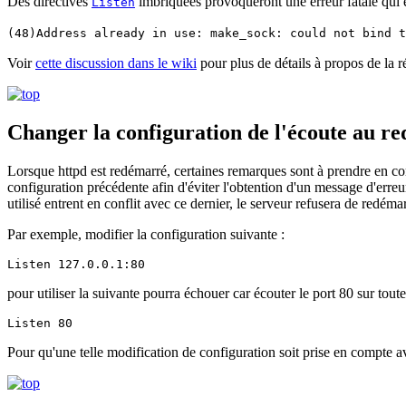
Des directives
imbriquées provoqueront une erreur fatale qui 
Listen
(48)Address already in use: make_sock: could not bind t
Voir
cette discussion dans le wiki
pour plus de détails à propos de la 
Changer la configuration de l'écoute au 
Lorsque httpd est redémarré, certaines remarques sont à prendre en c
configuration précédente afin d'éviter l'obtention d'un message d'erreu
utilisé entrent en conflit avec ce dernier, le serveur refusera de redémar
Par exemple, modifier la configuration suivante :
Listen 127.0.0.1:80
pour utiliser la suivante pourra échouer car écouter le port 80 sur tout
Listen 80
Pour qu'une telle modification de configuration soit prise en compte ave