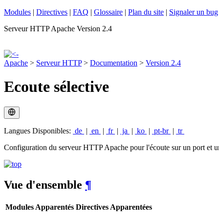
Modules
|
Directives
|
FAQ
|
Glossaire
|
Plan du site
|
Signaler un bug
Serveur HTTP Apache Version 2.4
Apache
>
Serveur HTTP
>
Documentation
>
Version 2.4
Ecoute sélective
Langues Disponibles:
de
|
en
|
fr
|
ja
|
ko
|
pt-br
|
tr
Configuration du serveur HTTP Apache pour l'écoute sur un port et un
Vue d'ensemble
¶
Modules Apparentés
Directives Apparentées