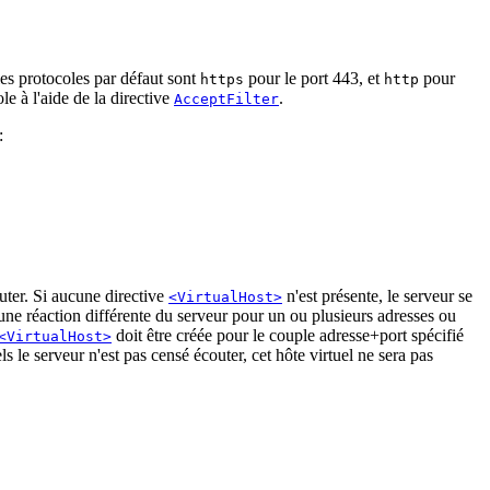
, les protocoles par défaut sont
pour le port 443, et
pour
https
http
le à l'aide de la directive
.
AcceptFilter
:
outer. Si aucune directive
n'est présente, le serveur se
<VirtualHost>
une réaction différente du serveur pour un ou plusieurs adresses ou
doit être créée pour le couple adresse+port spécifié
<VirtualHost>
s le serveur n'est pas censé écouter, cet hôte virtuel ne sera pas