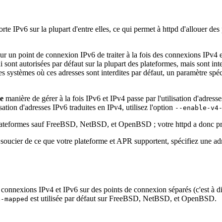
rte IPv6 sur la plupart d'entre elles, ce qui permet à httpd d'allouer de
pour un point de connexion IPv6 de traiter à la fois des connexions IPv
ui sont autorisées par défaut sur la plupart des plateformes, mais sont
les systèmes où ces adresses sont interdites par défaut, un paramètre spéc
le
manière de gérer à la fois IPv6 et IPv4 passe par l'utilisation d'adress
tion d'adresses IPv6 traduites en IPv4, utilisez l'option
--enable-v4
s plateformes sauf FreeBSD, NetBSD, et OpenBSD ; votre httpd a donc pr
soucier de ce que votre plateforme et APR supportent, spécifiez une adr
 connexions IPv4 et IPv6 sur des points de connexion séparés (c'est à di
est utilisée par défaut sur FreeBSD, NetBSD, et OpenBSD.
4-mapped