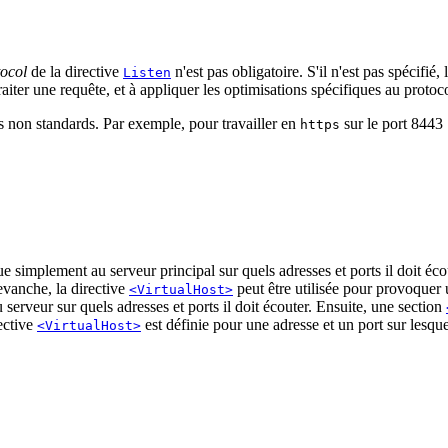
tocol
de la directive
n'est pas obligatoire. S'il n'est pas spécifié
Listen
aiter une requête, et à appliquer les optimisations spécifiques au protoco
ts non standards. Par exemple, pour travailler en
sur le port 8443 
https
ue simplement au serveur principal sur quels adresses et ports il doit éc
evanche, la directive
peut être utilisée pour provoquer 
<VirtualHost>
serveur sur quels adresses et ports il doit écouter. Ensuite, une section
rective
est définie pour une adresse et un port sur lesquel
<VirtualHost>