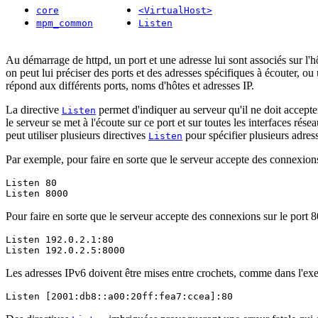
core
<VirtualHost>
mpm_common
Listen
Au démarrage de httpd, un port et une adresse lui sont associés sur l'hô
on peut lui préciser des ports et des adresses spécifiques à écouter, 
répond aux différents ports, noms d'hôtes et adresses IP.
La directive
permet d'indiquer au serveur qu'il ne doit accepte
Listen
le serveur se met à l'écoute sur ce port et sur toutes les interfaces rés
peut utiliser plusieurs directives
pour spécifier plusieurs adress
Listen
Par exemple, pour faire en sorte que le serveur accepte des connexions su
Listen 80

Listen 8000
Pour faire en sorte que le serveur accepte des connexions sur le port 80
Listen 192.0.2.1:80

Listen 192.0.2.5:8000
Les adresses IPv6 doivent être mises entre crochets, comme dans l'exe
Listen [2001:db8::a00:20ff:fea7:ccea]:80