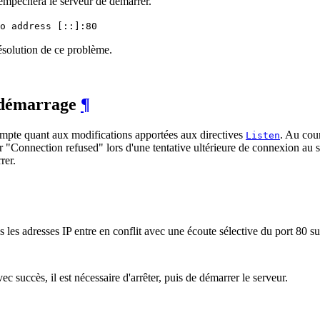
empêchera le serveur de démarrer.
o address [::]:80
résolution de ce problème.
redémarrage
¶
ompte quant aux modifications apportées aux directives
. Au cour
Listen
r "Connection refused" lors d'une tentative ultérieure de connexion au s
rer.
es les adresses IP entre en conflit avec une écoute sélective du port 80 su
c succès, il est nécessaire d'arrêter, puis de démarrer le serveur.