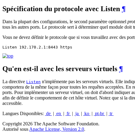
Spécification du protocole avec Listen
¶
Dans la plupart des configurations, le second paramètre optionnel
pro
tous les autres ports. Le protocole sert à déterminer quel module doit tr
Vous ne devez définir le protocole que si vous travaillez avec des por
Listen 192.170.2.1:8443 https
Qu'en est-il avec les serveurs virtuels
¶
La directive
n'implémente pas les serveurs virtuels. Elle indiq
Listen
comportera de la même façon pour toutes les requêtes acceptées. En r
ports. Pour implémenter un serveur virtuel, on doit d'abord indiquer au 
afin de définir le comportement de cet hôte virtuel. Notez que si la di
accessible.
Langues Disponibles:
de
|
en
|
fr
|
ja
|
ko
|
pt-br
|
tr
Copyright 2026 The Apache Software Foundation.
Autorisé sous
Apache License, Version 2.0
.