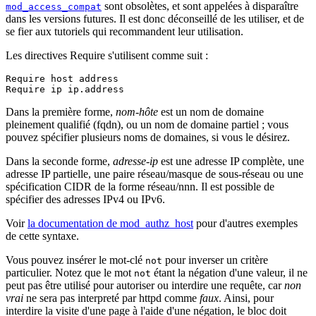
sont obsolètes, et sont appelées à disparaître
mod_access_compat
dans les versions futures. Il est donc déconseillé de les utiliser, et de
se fier aux tutoriels qui recommandent leur utilisation.
Les directives Require s'utilisent comme suit :
Require host address

Require ip ip.address
Dans la première forme,
nom-hôte
est un nom de domaine
pleinement qualifié (fqdn), ou un nom de domaine partiel ; vous
pouvez spécifier plusieurs noms de domaines, si vous le désirez.
Dans la seconde forme,
adresse-ip
est une adresse IP complète, une
adresse IP partielle, une paire réseau/masque de sous-réseau ou une
spécification CIDR de la forme réseau/nnn. Il est possible de
spécifier des adresses IPv4 ou IPv6.
Voir
la documentation de mod_authz_host
pour d'autres exemples
de cette syntaxe.
Vous pouvez insérer le mot-clé
pour inverser un critère
not
particulier. Notez que le mot
étant la négation d'une valeur, il ne
not
peut pas être utilisé pour autoriser ou interdire une requête, car
non
vrai
ne sera pas interpreté par httpd comme
faux
. Ainsi, pour
interdire la visite d'une page à l'aide d'une négation, le bloc doit