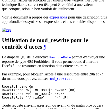
Contrôler l'accès en fonction de l'en-tête
n'est pas une
User-Agent
technique fiable, car cet en-tête peut être défini à une valeur
quelconque, selon le bon vouloir de l'utilisateur.
Voir le document à propos des
expressions
pour une description plus
approfondie des syntaxes d'expressions et des variables disponibles.
Utilisation de mod_rewrite pour le
contrôle d'accès
¶
Le drapeau
de la directive
permet d'envoyer une
[F]
RewriteRule
réponse de type 403 Forbidden. Il vous permet donc d'interdire
l'accès à une ressource en fonction d'un critère arbitraire.
Par exemple, pour bloquer l'accès à une ressources entre 20h et 7h
du matin, vous pouvez utiliser
:
mod_rewrite
RewriteEngine On

RewriteCond "%{TIME_HOUR}" ">=20" [OR]

RewriteCond "%{TIME_HOUR}" "<07"

RewriteRule "^/fridge"     "-" [F]
Toute requête arrivant après 20h ou avant 7h du matin provoquera