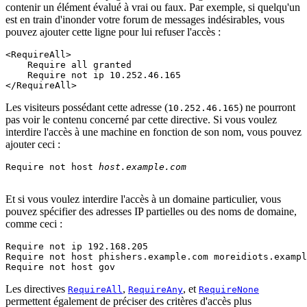
contenir un élément évalué à vrai ou faux. Par exemple, si quelqu'un
est en train d'inonder votre forum de messages indésirables, vous
pouvez ajouter cette ligne pour lui refuser l'accès :
<RequireAll>

    Require all granted

    Require not ip 10.252.46.165

</RequireAll>
Les visiteurs possédant cette adresse (
) ne pourront
10.252.46.165
pas voir le contenu concerné par cette directive. Si vous voulez
interdire l'accès à une machine en fonction de son nom, vous pouvez
ajouter ceci :
Require not host 
host.example.com
Et si vous voulez interdire l'accès à un domaine particulier, vous
pouvez spécifier des adresses IP partielles ou des noms de domaine,
comme ceci :
Require not ip 192.168.205

Require not host phishers.example.com moreidiots.exampl
Require not host gov
Les directives
,
, et
RequireAll
RequireAny
RequireNone
permettent également de préciser des critères d'accès plus