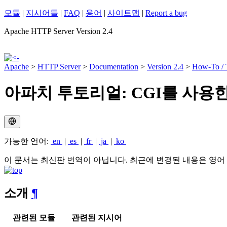
모듈
|
지시어들
|
FAQ
|
용어
|
사이트맵
|
Report a bug
Apache HTTP Server Version 2.4
Apache
>
HTTP Server
>
Documentation
>
Version 2.4
>
How-To / T
아파치 투토리얼: CGI를 사용
가능한 언어:
en
|
es
|
fr
|
ja
|
ko
이 문서는 최신판 번역이 아닙니다. 최근에 변경된 내용은 영어
소개
¶
관련된 모듈
관련된 지시어