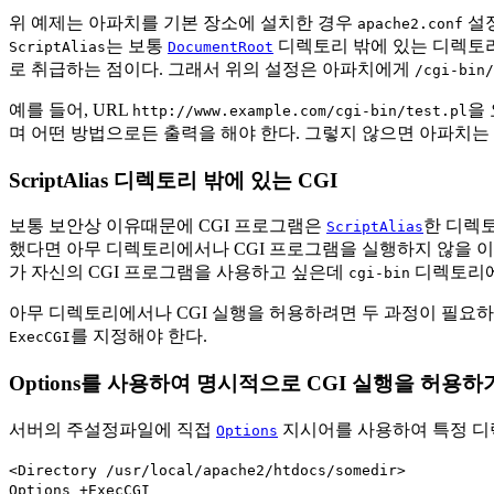
위 예제는 아파치를 기본 장소에 설치한 경우
설정
apache2.conf
는 보통
디렉토리 밖에 있는 디렉토
ScriptAlias
DocumentRoot
로 취급하는 점이다. 그래서 위의 설정은 아파치에게
/cgi-bin/
예를 들어, URL
을
http://www.example.com/cgi-bin/test.pl
며 어떤 방법으로든 출력을 해야 한다. 그렇지 않으면 아파치는
ScriptAlias 디렉토리 밖에 있는 CGI
보통 보안상 이유때문에 CGI 프로그램은
한 디렉토
ScriptAlias
했다면 아무 디렉토리에서나 CGI 프로그램을 실행하지 않을 이
가 자신의 CGI 프로그램을 사용하고 싶은데
디렉토리에
cgi-bin
아무 디렉토리에서나 CGI 실행을 허용하려면 두 과정이 필요하
를 지정해야 한다.
ExecCGI
Options를 사용하여 명시적으로 CGI 실행을 허용하
서버의 주설정파일에 직접
지시어를 사용하여 특정 디렉
Options
<Directory /usr/local/apache2/htdocs/somedir>
Options +ExecCGI