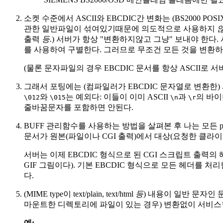
소켓 수준에서 ASCII와 EBCDIC간 변화는 (BS200
관한 일반파일이 섞여있기때문에 의도적으로 사용하지
출력
등.
) 서버가 항상 "변환하지않고 그냥" 보내야 한다.
를 사용하여 구별한다. 그러므로 무조건 모든 것을 변환하
(물론 문자파일의 경우 EBCDIC 문서를 항상 ASCII로
그래서 포팅에는 (컴파일러가 EBCDIC 문자열로 변환한) 
와
는 예외다: 이들이 이미 ASCII
과
의 바이
\012
\015
\n
\r
줄바꿈문자를 포함하면 안된다.
BUFF 관리함수를 사용하는 방법을 살펴본 후 나는 모든 puts/
문서가 원본(파일이나 CGI 출력)에서 대상(요청한 클라
서버는 이제 EBCDIC 형식으로 된 CGI 스크립트 출력의
GIF 그림이다). 기본 EBCDIC 형식으로 모든 헤더를 처
다.
(MIME type이 text/plain, text/html
등
) 내용이 일반 문자인 
마운트한 디렉토리에 파일이 있는 경우) 변환없이 서비스할
예: