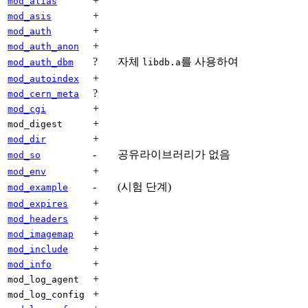
+
mod_alias
+
mod_asis
+
mod_auth
+
mod_auth_anon
?
자체
를 사용하여
mod_auth_dbm
libdb.a
+
mod_autoindex
?
mod_cern_meta
+
mod_cgi
+
mod_digest
+
mod_dir
-
공유라이브러리가 없음
mod_so
+
mod_env
-
(시험 단계)
mod_example
+
mod_expires
+
mod_headers
+
mod_imagemap
+
mod_include
+
mod_info
+
mod_log_agent
+
mod_log_config