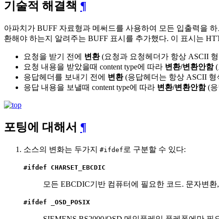
기술적 해결책
¶
아파치가 BUFF 자료형과 메써드를 사용하여 모든 입출력을 하므
환해야 하는지 알려주는 BUFF 표시를 추가했다. 이 표시는 HT
요청을 받기 전에
변환
(요청과 요청헤더가 항상 ASCII 
요청 내용을 받았을때 content type에 따라
변환/변환안함
응답헤더를 보내기 전에
변환
(응답헤더는 항상 ASCII 
응답 내용을 보낼때 content type에 따라
변환/변환안함
(응
포팅에 대해서
¶
소스의 변화는 두가지
로 구분할 수 있다:
#ifdef
#ifdef CHARSET_EBCDIC
모든 EBCDIC기반 컴퓨터에 필요한 코드. 문자변
#ifdef _OSD_POSIX
SIEMENS BS2000/OSD 메인플레임 플레폼에만 