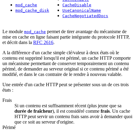
mod_cache
CacheDisable
mod_cache_disk
UseCanonicalName
CacheNegotiatedDocs
Le module
permet de tirer avantage du mécanisme de
mod_cache
mise en cache en ligne faisant partie intégrante du protocole HTTP,
et décrit dans la
RFC 2616
.
A la différence d'un cache simple clé/valeur à deux états où le
contenu est supprimé lorsqu'il est périmé, un cache HTTP comporte
un mécanisme permettant de conserver temporairement un contenu
périmé, de demander au serveur original si ce contenu périmé a été
modifié, et dans le cas contraire de le rendre à nouveau valable.
Une entrée d'un cache HTTP peut se présenter sous un de ces trois
états :
Frais
Si un contenu est suffisamment récent (plus jeune que sa
durée de fraîcheur
), il est considéré comme
frais
. Un cache
HTTP peut servir un contenu frais sans avoir à demander quoi
que ce soit au serveur d'origine.
Périmé