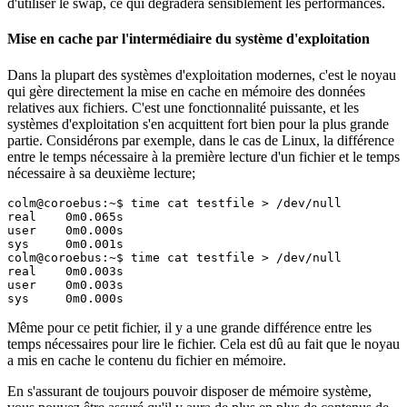
d'utiliser le swap, ce qui dégradera sensiblement les performances.
Mise en cache par l'intermédiaire du système d'exploitation
Dans la plupart des systèmes d'exploitation modernes, c'est le noyau
qui gère directement la mise en cache en mémoire des données
relatives aux fichiers. C'est une fonctionnalité puissante, et les
systèmes d'exploitation s'en acquittent fort bien pour la plus grande
partie. Considérons par exemple, dans le cas de Linux, la différence
entre le temps nécessaire à la première lecture d'un fichier et le temps
nécessaire à sa deuxième lecture;
colm@coroebus:~$ time cat testfile > /dev/null

real    0m0.065s

user    0m0.000s

sys     0m0.001s

colm@coroebus:~$ time cat testfile > /dev/null

real    0m0.003s

user    0m0.003s

sys     0m0.000s
Même pour ce petit fichier, il y a une grande différence entre les
temps nécessaires pour lire le fichier. Cela est dû au fait que le noyau
a mis en cache le contenu du fichier en mémoire.
En s'assurant de toujours pouvoir disposer de mémoire système,