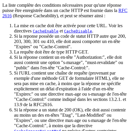
La liste complète des conditions nécessaires pour qu'une réponse
puisse être enregistrée dans un cache HTTP est fournie dans la
RFC
2616
(Response Cacheability), et peut se résumer ainsi :
La mise en cache doit être activée pour cette URL. Voir les
directives
et
.
CacheEnable
CacheDisable
Si la reponse possède un code de statut HTTP autre que 200,
203, 300, 301 ou 410, elle doit aussi comporter un en-tête
"Expires" ou "Cache-Control".
La requête doit être de type HTTP GET.
Si la réponse contient un en-tête "Authorization:", elle doit
aussi contenir une option "s-maxage", "must-revalidate" ou
"public" dans l'en-tête "Cache-Control:".
Si l'URL contient une chaîne de requête (provenant par
exemple d'une méthode GET de formulaire HTML), elle ne
sera pas mise en cache, à moins que la réponse ne spécifie
explicitement un délai d'expiration à l'aide d'un en-tête
"Expires:" ou une directive max-age ou s-maxage de l'en-tête
"Cache-Control:" comme indiqué dans les sections 13.2.1. et
13.9 de la RFC2616.
Si la réponse a un statut de 200 (OK), elle doit aussi contenir
au moins un des en-têtes "Etag", "Last-Modified" ou
"Expires", ou une directive max-age ou s-maxage de l'en-tête
"Cache-Control:", à moins que la directive
ne précise d'autres contraintes.