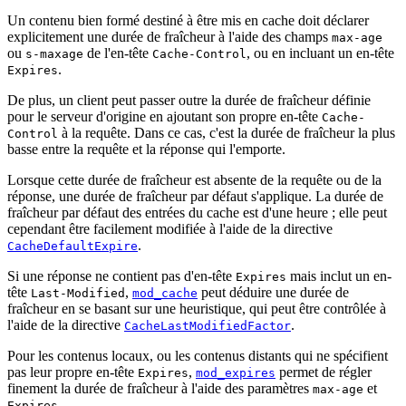
Un contenu bien formé destiné à être mis en cache doit déclarer
explicitement une durée de fraîcheur à l'aide des champs
max-age
ou
de l'en-tête
, ou en incluant un en-tête
s-maxage
Cache-Control
.
Expires
De plus, un client peut passer outre la durée de fraîcheur définie
pour le serveur d'origine en ajoutant son propre en-tête
Cache-
à la requête. Dans ce cas, c'est la durée de fraîcheur la plus
Control
basse entre la requête et la réponse qui l'emporte.
Lorsque cette durée de fraîcheur est absente de la requête ou de la
réponse, une durée de fraîcheur par défaut s'applique. La durée de
fraîcheur par défaut des entrées du cache est d'une heure ; elle peut
cependant être facilement modifiée à l'aide de la directive
.
CacheDefaultExpire
Si une réponse ne contient pas d'en-tête
mais inclut un en-
Expires
tête
,
peut déduire une durée de
Last-Modified
mod_cache
fraîcheur en se basant sur une heuristique, qui peut être contrôlée à
l'aide de la directive
.
CacheLastModifiedFactor
Pour les contenus locaux, ou les contenus distants qui ne spécifient
pas leur propre en-tête
,
permet de régler
Expires
mod_expires
finement la durée de fraîcheur à l'aide des paramètres
et
max-age
.
Expires