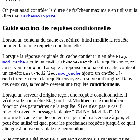
On peut aussi contrôler la durée de fraîcheur maximale en utilisant la
directive
.
CacheMaxExpire
Guide succinct des requêtes conditionnelles
Lorsqu'un contenu du cache est périmé, httpd modifie la requête
pour en faire une requête conditionnelle
Lorsque la réponse originale du cache contient un en-tête
,
ETag
ajoute un en-tête
à la requête envoyée
mod_cache
If-None-Match
au serveur d'origine. Lorsque la réponse originale du cache contient
un en-tête
,
ajoute un en-tête
Last-Modified
mod_cache
If-
à la requête envoyée au serveur d'origine. Dans
Modified-Since
ces deux cas, la requête devient une requête
conditionnelle
.
Lorsqu'un serveur d'origine reçoit une requête conditionnelle, il
vérifie si le paramètre Etag ou Last-Modified a été modifié en
fonction des paramètres de la requête. Si ce n'est pas le cas, il
répondra avec le message lapidaire "304 Not Modified". Cela
informe le cache que le contenu est périmé mais encore à jour, et
peut être utilisé tel quel pour les prochaines requêtes jusqu'à ce qu'il
atteigne à nouveau sa date de péremption.
Si le contenu a été modifié, il est servi comme s'il s'agissait d'une