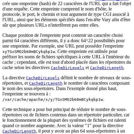
crée une empreinte (hash) de 22 caractères de l'URL qui a fait l'objet
d'une requête. Cette empreinte comprend le nom d'hôte, le
protocole, le port, le chemin et tout argument de type CGI associé à
l'URL, ainsi que les éléments spécifiés dans l'en-tête Vary afin d'être
sûr que plusieurs URLs n'interfèrent pas entre elles.
Chaque position de l'empreinte peut contenir un caractère choisi
parmi 64 caractères différents, il y a donc 64^22 possibilités pour
une empreinte. Par exemple, une URL peut posséder l'empreinte
. Cette empreinte est utilisée pour
xyTGxSMO2b68mBCykqkp1w
préfixer les noms de fichiers spécifiques à cette URL à l'intérieur du
cache ; cependant, elle est tout d'abord placée dans les répertoires du
cache selon les directives
et
.
CacheDirLevels
CacheDirLength
La directive
définit le nombre de niveaux de sous-
CacheDirLevels
répertoires, et
le nombre de caractères composant
CacheDirLength
le nom des sous-répertoires. Dans l'exemple donné plus haut,
l'empreinte se trouvera à :
.
/var/cache/apache/x/y/TGxSMO2b68mBCykqkp1w
Cette technique a pour but principal de réduire le nombre de sous-
répertoires ou de fichiers contenus dans un répertoire particulier, car
le fonctionnement de la plupart des systèmes de fichiers est ralenti
quand ce nombre augmente. Avec la valeur "1" pour la directive
, il peut y avoir au plus 64 sous-répertoires à un
CacheDirLength