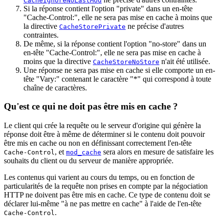
CacheIgnoreNoLastMod
Si la réponse contient l'option "private" dans un en-tête
"Cache-Control:", elle ne sera pas mise en cache à moins que
la directive
ne précise d'autres
CacheStorePrivate
contraintes.
De même, si la réponse contient l'option "no-store" dans un
en-tête "Cache-Control:", elle ne sera pas mise en cache à
moins que la directive
n'ait été utilisée.
CacheStoreNoStore
Une réponse ne sera pas mise en cache si elle comporte un en-
tête "Vary:" contenant le caractère "*" qui correspond à toute
chaîne de caractères.
Qu'est ce qui ne doit pas être mis en cache ?
Le client qui crée la requête ou le serveur d'origine qui génère la
réponse doit être à même de déterminer si le contenu doit pouvoir
être mis en cache ou non en définissant correctement l'en-tête
, et
sera alors en mesure de satisfaire les
Cache-Control
mod_cache
souhaits du client ou du serveur de manière appropriée.
Les contenus qui varient au cours du temps, ou en fonction de
particularités de la requête non prises en compte par la négociation
HTTP ne doivent pas être mis en cache. Ce type de contenu doit se
déclarer lui-même "à ne pas mettre en cache" à l'aide de l'en-tête
.
Cache-Control