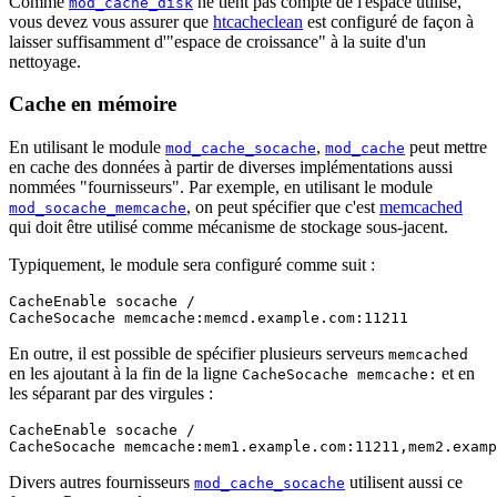
Comme
ne tient pas compte de l'espace utilisé,
mod_cache_disk
vous devez vous assurer que
htcacheclean
est configuré de façon à
laisser suffisamment d'"espace de croissance" à la suite d'un
nettoyage.
Cache en mémoire
En utilisant le module
,
peut mettre
mod_cache_socache
mod_cache
en cache des données à partir de diverses implémentations aussi
nommées "fournisseurs". Par exemple, en utilisant le module
, on peut spécifier que c'est
memcached
mod_socache_memcache
qui doit être utilisé comme mécanisme de stockage sous-jacent.
Typiquement, le module sera configuré comme suit :
CacheEnable socache /

CacheSocache memcache:memcd.example.com:11211
En outre, il est possible de spécifier plusieurs serveurs
memcached
en les ajoutant à la fin de la ligne
et en
CacheSocache memcache:
les séparant par des virgules :
CacheEnable socache /

CacheSocache memcache:mem1.example.com:11211,mem2.examp
Divers autres fournisseurs
utilisent aussi ce
mod_cache_socache