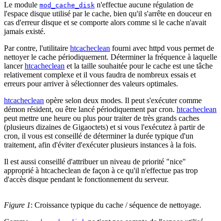
Le module
n'effectue aucune régulation de
mod_cache_disk
l'espace disque utilisé par le cache, bien qu'il s'arrête en douceur en
cas d'erreur disque et se comporte alors comme si le cache n'avait
jamais existé.
Par contre, l'utilitaire
htcacheclean
fourni avec httpd vous permet de
nettoyer le cache périodiquement. Déterminer la fréquence à laquelle
lancer
htcacheclean
et la taille souhaitée pour le cache est une tâche
relativement complexe et il vous faudra de nombreux essais et
erreurs pour arriver à sélectionner des valeurs optimales.
htcacheclean
opère selon deux modes. Il peut s'exécuter comme
démon résident, ou être lancé périodiquement par cron.
htcacheclean
peut mettre une heure ou plus pour traiter de très grands caches
(plusieurs dizaines de Gigaoctets) et si vous l'exécutez à partir de
cron, il vous est conseillé de déterminer la durée typique d'un
traitement, afin d'éviter d'exécuter plusieurs instances à la fois.
Il est aussi conseillé d'attribuer un niveau de priorité "nice"
approprié à htcacheclean de façon à ce qu'il n'effectue pas trop
d'accès disque pendant le fonctionnement du serveur.
Figure 1
: Croissance typique du cache / séquence de nettoyage.