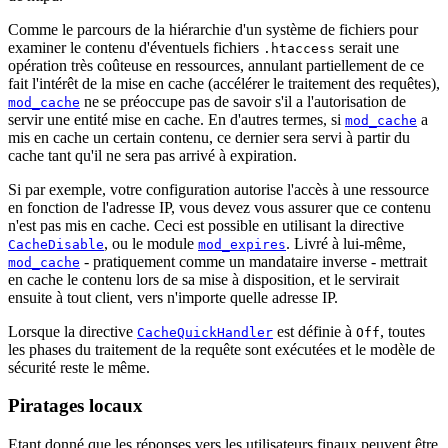
Comme le parcours de la hiérarchie d'un système de fichiers pour
examiner le contenu d'éventuels fichiers
serait une
.htaccess
opération très coûteuse en ressources, annulant partiellement de ce
fait l'intérêt de la mise en cache (accélérer le traitement des requêtes),
ne se préoccupe pas de savoir s'il a l'autorisation de
mod_cache
servir une entité mise en cache. En d'autres termes, si
a
mod_cache
mis en cache un certain contenu, ce dernier sera servi à partir du
cache tant qu'il ne sera pas arrivé à expiration.
Si par exemple, votre configuration autorise l'accès à une ressource
en fonction de l'adresse IP, vous devez vous assurer que ce contenu
n'est pas mis en cache. Ceci est possible en utilisant la directive
, ou le module
. Livré à lui-même,
CacheDisable
mod_expires
- pratiquement comme un mandataire inverse - mettrait
mod_cache
en cache le contenu lors de sa mise à disposition, et le servirait
ensuite à tout client, vers n'importe quelle adresse IP.
Lorsque la directive
est définie à
, toutes
CacheQuickHandler
Off
les phases du traitement de la requête sont exécutées et le modèle de
sécurité reste le même.
Piratages locaux
Etant donné que les réponses vers les utilisateurs finaux peuvent être