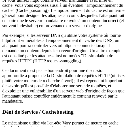
Si vous utilisez httpd comme serveur mandataire avec mise en
cache, vous vous exposez aussi à un éventuel "Empoisonnement du
cache" (Cache poisoning). L'empoisonnement du cache est un terme
général pour désigner les attaques au cours desquelles l'attaquant fait
en sorte que le serveur mandataire renvoie à un contenu incorrect (et
souvent indésirable) en provenance du serveur d'origine.
Par exemple, si les serveur DNS qu'utilise votre système où tourne
httpd sont vulnérables à l'empoisonnement du cache des DNS, un
attaquant pourra contrôler vers où httpd se connecte lorsqu'il
demande un contenu depuis le serveur d'origine. Un autre exemple
est constitué par les attaques ainsi nommées "Dissimulation de
requêtes HTTP" (HTTP request-smuggling).
Ce document n'est pas le bon endroit pour une discussion
approfondie à propos de la Dissimulation de requêtes HTTP (utilisez
plutôt votre moteur de recherche favori) ; il est cependant important
de savoir qu'il est possible d'élaborer une série de requêtes, et
d'exploiter une vulnérabilité d'un serveur web d'origine de façon que
l'attaquant puisse contrôler entièrement le contenu renvoyé par le
mandataire.
Déni de Service / Cachebusting
Le mécanisme utilisé via l'en-tête Vary permet de mettre en cache