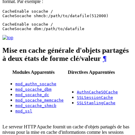
format. Par exemple :
CacheEnable socache /

CacheSocache shmcb:/path/to/datafile(512000)
CacheEnable socache /

CacheSocache dbm:/path/to/datafile
Mise en cache générale d'objets partagés
à deux états de forme clé/valeur
¶
Modules Apparentés
Directives Apparentées
mod_authn_socache
mod_socache_dbm
AuthnCacheSOCache
mod_socache_dc
SSLSessionCache
mod_socache_memcache
SSLStaplingCache
mod_socache_shmcb
mod_ssl
Le serveur HTTP Apache fournit un cache d'objets partagés de bas
niveau pour la mise en cache d'informations comme les sessions