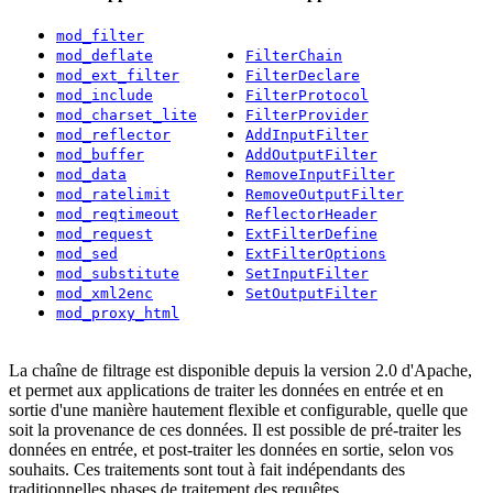
mod_filter
mod_deflate
FilterChain
mod_ext_filter
FilterDeclare
mod_include
FilterProtocol
mod_charset_lite
FilterProvider
mod_reflector
AddInputFilter
mod_buffer
AddOutputFilter
mod_data
RemoveInputFilter
mod_ratelimit
RemoveOutputFilter
mod_reqtimeout
ReflectorHeader
mod_request
ExtFilterDefine
mod_sed
ExtFilterOptions
mod_substitute
SetInputFilter
mod_xml2enc
SetOutputFilter
mod_proxy_html
La chaîne de filtrage est disponible depuis la version 2.0 d'Apache,
et permet aux applications de traiter les données en entrée et en
sortie d'une manière hautement flexible et configurable, quelle que
soit la provenance de ces données. Il est possible de pré-traiter les
données en entrée, et post-traiter les données en sortie, selon vos
souhaits. Ces traitements sont tout à fait indépendants des
traditionnelles phases de traitement des requêtes.