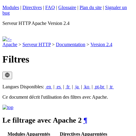
Modules
|
Directives
|
FAQ
|
Glossaire
|
Plan du site
|
Signaler un
bug
Serveur HTTP Apache Version 2.4
Apache
>
Serveur HTTP
>
Documentation
>
Version 2.4
Filtres
Langues Disponibles:
en
|
es
|
fr
|
ja
|
ko
|
pt-br
|
tr
Ce document décrit l'utilisation des filtres avec Apache.
Le filtrage avec Apache 2
¶
Modules Apparentés
Directives Apparentées