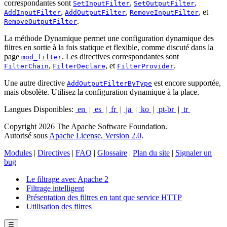
correspondantes sont
,
,
SetInputFilter
SetOutputFilter
,
,
, et
AddInputFilter
AddOutputFilter
RemoveInputFilter
.
RemoveOutputFilter
La méthode Dynamique permet une configuration dynamique des
filtres en sortie à la fois statique et flexible, comme discuté dans la
page
. Les directives correspondantes sont
mod_filter
,
, et
.
FilterChain
FilterDeclare
FilterProvider
Une autre directive
est encore supportée,
AddOutputFilterByType
mais obsolète. Utilisez la configuration dynamique à la place.
Langues Disponibles:
en
|
es
|
fr
|
ja
|
ko
|
pt-br
|
tr
Copyright 2026 The Apache Software Foundation.
Autorisé sous
Apache License, Version 2.0
.
Modules
|
Directives
|
FAQ
|
Glossaire
|
Plan du site
|
Signaler un
bug
Le filtrage avec Apache 2
Filtrage intelligent
Présentation des filtres en tant que service HTTP
Utilisation des filtres
☰