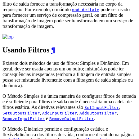
filtro de saída fornece a transformação necessária no corpo da
requisição. Por exemplo, o módulo
pode ser usado
mod_deflate
para fornecer um serviço de compressão geral, ou um filtro de
transformação de imagem pode ser transformado em um serviço de
transformação de imagem.
Usando Filtros
¶
Existem dois métodos de uso de filtros: Simples e Dinâmico. Em
geral, deve ser usada apenas um ou outro; misturá-los pode ter
consequências inesperadas (embora a filtragem de entrada simples
possa ser misturada livremente com a filtragem de saída simples ou
dinâmica).
O Método Simples é a única maneira de configurar filtros de entrada
e é suficiente para filtros de saída onde é necessária uma cadeia de
filtros estática. As diretivas relevantes são
,
SetInputFilter
,
,
,
SetOutputFilter
AddInputFilter
AddOutputFilter
e
.
RemoveInputFilter
RemoveOutputFilter
O Método Dinâmico permite a configuração estática e
flexível/dinâmica dos filtros de saída, conforme discutido na página