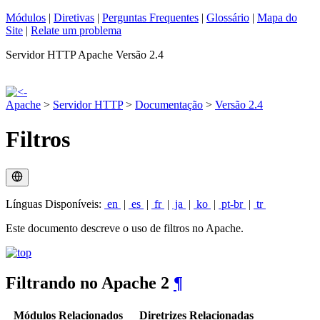
Módulos
|
Diretivas
|
Perguntas Frequentes
|
Glossário
|
Mapa do
Site
|
Relate um problema
Servidor HTTP Apache Versão 2.4
Apache
>
Servidor HTTP
>
Documentação
>
Versão 2.4
Filtros
Línguas Disponíveis:
en
|
es
|
fr
|
ja
|
ko
|
pt-br
|
tr
Este documento descreve o uso de filtros no Apache.
Filtrando no Apache 2
¶
Módulos Relacionados
Diretrizes Relacionadas