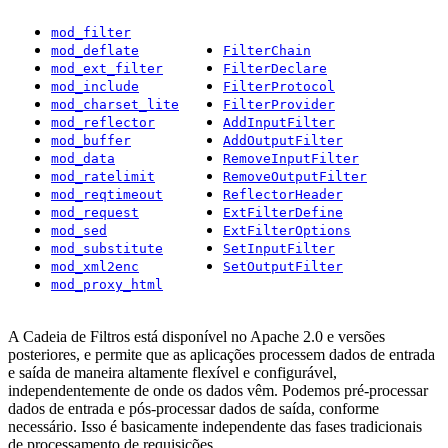
mod_filter
mod_deflate
FilterChain
mod_ext_filter
FilterDeclare
mod_include
FilterProtocol
mod_charset_lite
FilterProvider
mod_reflector
AddInputFilter
mod_buffer
AddOutputFilter
mod_data
RemoveInputFilter
mod_ratelimit
RemoveOutputFilter
mod_reqtimeout
ReflectorHeader
mod_request
ExtFilterDefine
mod_sed
ExtFilterOptions
mod_substitute
SetInputFilter
mod_xml2enc
SetOutputFilter
mod_proxy_html
A Cadeia de Filtros está disponível no Apache 2.0 e versões
posteriores, e permite que as aplicações processem dados de entrada
e saída de maneira altamente flexível e configurável,
independentemente de onde os dados vêm. Podemos pré-processar
dados de entrada e pós-processar dados de saída, conforme
necessário. Isso é basicamente independente das fases tradicionais
de processamento de requisições.