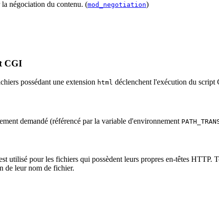
 la négociation du contenu. (
)
mod_negotiation
pt CGI
 fichiers possédant une extension
déclenchent l'exécution du scrip
html
alement demandé (référencé par la variable d'environnement
PATH_TRAN
 est utilisé pour les fichiers qui possèdent leurs propres en-têtes HTTP. T
on de leur nom de fichier.