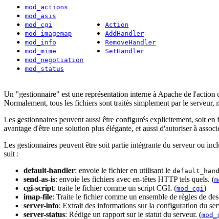
mod_actions
mod_asis
mod_cgi
Action
mod_imagemap
AddHandler
mod_info
RemoveHandler
mod_mime
SetHandler
mod_negotiation
mod_status
Un "gestionnaire" est une représentation interne à Apache de l'action qui
Normalement, tous les fichiers sont traités simplement par le serveur, 
Les gestionnaires peuvent aussi être configurés explicitement, soit en 
avantage d'être une solution plus élégante, et aussi d'autoriser à associ
Les gestionnaires peuvent être soit partie intégrante du serveur ou incl
suit :
default-handler
: envoie le fichier en utilisant le
default_han
send-as-is
: envoie les fichiers avec en-têtes HTTP tels quels. (
m
cgi-script
: traite le fichier comme un script CGI. (
)
mod_cgi
imap-file
: Traite le fichier comme un ensemble de règles de de
server-info
: Extrait des informations sur la configuration du ser
server-status
: Rédige un rapport sur le statut du serveur. (
mod_