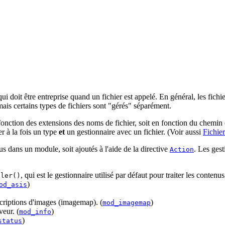
 doit être entreprise quand un fichier est appelé. En général, les fichier
mais certains types de fichiers sont "gérés" séparément.
fonction des extensions des noms de fichier, soit en fonction du chemin du
er à la fois un type
et
un gestionnaire avec un fichier. (Voir aussi
Fichie
us dans un module, soit ajoutés à l'aide de la directive
. Les ges
Action
, qui est le gestionnaire utilisé par défaut pour traiter les contenus
dler()
)
od_asis
scriptions d'images (imagemap). (
)
mod_imagemap
veur. (
)
mod_info
)
status