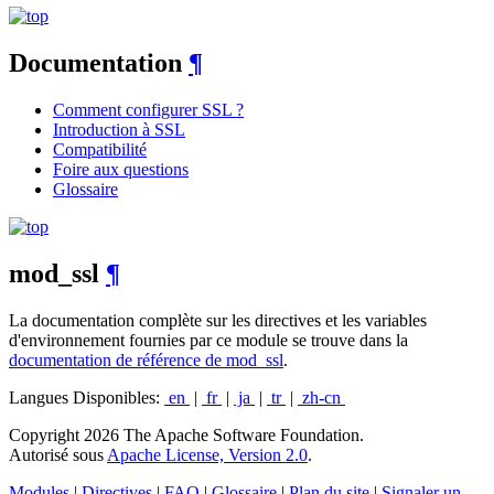
Documentation
¶
Comment configurer SSL ?
Introduction à SSL
Compatibilité
Foire aux questions
Glossaire
mod_ssl
¶
La documentation complète sur les directives et les variables
d'environnement fournies par ce module se trouve dans la
documentation de référence de mod_ssl
.
Langues Disponibles:
en
|
fr
|
ja
|
tr
|
zh-cn
Copyright 2026 The Apache Software Foundation.
Autorisé sous
Apache License, Version 2.0
.
Modules
|
Directives
|
FAQ
|
Glossaire
|
Plan du site
|
Signaler un