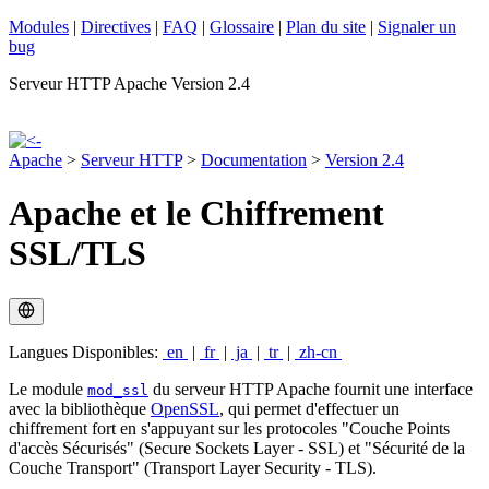
Modules
|
Directives
|
FAQ
|
Glossaire
|
Plan du site
|
Signaler un
bug
Serveur HTTP Apache Version 2.4
Apache
>
Serveur HTTP
>
Documentation
>
Version 2.4
Apache et le Chiffrement
SSL/TLS
Langues Disponibles:
en
|
fr
|
ja
|
tr
|
zh-cn
Le module
du serveur HTTP Apache fournit une interface
mod_ssl
avec la bibliothèque
OpenSSL
, qui permet d'effectuer un
chiffrement fort en s'appuyant sur les protocoles "Couche Points
d'accès Sécurisés" (Secure Sockets Layer - SSL) et "Sécurité de la
Couche Transport" (Transport Layer Security - TLS).