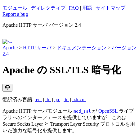
モジュール
|
ディレクティブ
|
FAQ
|
用語
|
サイトマップ
|
Report a bug
Apache HTTP サーバ バージョン 2.4
Apache
>
HTTP サーバ
>
ドキュメンテーション
>
バージョン
2.4
Apache の SSL/TLS 暗号化
翻訳済み言語:
en
|
fr
|
ja
|
tr
|
zh-cn
Apache HTTP サーバモジュール
が
OpenSSL
ライブ
mod_ssl
ラリへのインターフェースを提供していますが、これは
Secure Sockts Layer と Transport Layer Security プロトコルを用
いた強力な暗号化を提供します。