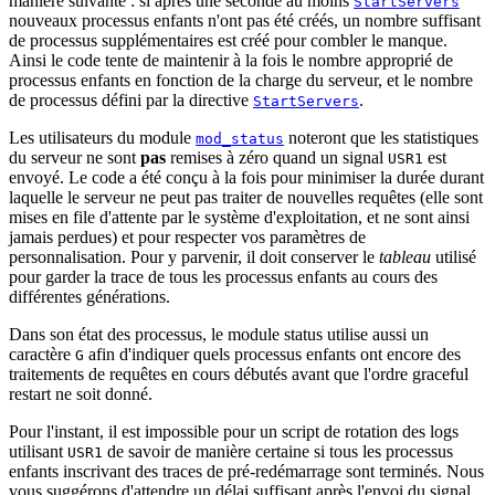
manière suivante : si après une seconde au moins
StartServers
nouveaux processus enfants n'ont pas été créés, un nombre suffisant
de processus supplémentaires est créé pour combler le manque.
Ainsi le code tente de maintenir à la fois le nombre approprié de
processus enfants en fonction de la charge du serveur, et le nombre
de processus défini par la directive
.
StartServers
Les utilisateurs du module
noteront que les statistiques
mod_status
du serveur ne sont
pas
remises à zéro quand un signal
est
USR1
envoyé. Le code a été conçu à la fois pour minimiser la durée durant
laquelle le serveur ne peut pas traiter de nouvelles requêtes (elle sont
mises en file d'attente par le système d'exploitation, et ne sont ainsi
jamais perdues) et pour respecter vos paramètres de
personnalisation. Pour y parvenir, il doit conserver le
tableau
utilisé
pour garder la trace de tous les processus enfants au cours des
différentes générations.
Dans son état des processus, le module status utilise aussi un
caractère
afin d'indiquer quels processus enfants ont encore des
G
traitements de requêtes en cours débutés avant que l'ordre graceful
restart ne soit donné.
Pour l'instant, il est impossible pour un script de rotation des logs
utilisant
de savoir de manière certaine si tous les processus
USR1
enfants inscrivant des traces de pré-redémarrage sont terminés. Nous
vous suggérons d'attendre un délai suffisant après l'envoi du signal