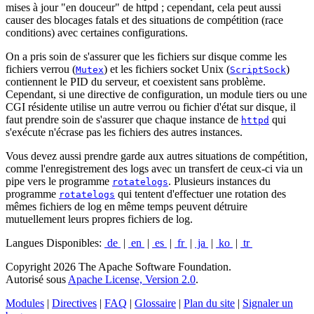
mises à jour "en douceur" de httpd ; cependant, cela peut aussi
causer des blocages fatals et des situations de compétition (race
conditions) avec certaines configurations.
On a pris soin de s'assurer que les fichiers sur disque comme les
fichiers verrou (
) et les fichiers socket Unix (
)
Mutex
ScriptSock
contiennent le PID du serveur, et coexistent sans problème.
Cependant, si une directive de configuration, un module tiers ou une
CGI résidente utilise un autre verrou ou fichier d'état sur disque, il
faut prendre soin de s'assurer que chaque instance de
qui
httpd
s'exécute n'écrase pas les fichiers des autres instances.
Vous devez aussi prendre garde aux autres situations de compétition,
comme l'enregistrement des logs avec un transfert de ceux-ci via un
pipe vers le programme
. Plusieurs instances du
rotatelogs
programme
qui tentent d'effectuer une rotation des
rotatelogs
mêmes fichiers de log en même temps peuvent détruire
mutuellement leurs propres fichiers de log.
Langues Disponibles:
de
|
en
|
es
|
fr
|
ja
|
ko
|
tr
Copyright 2026 The Apache Software Foundation.
Autorisé sous
Apache License, Version 2.0
.
Modules
|
Directives
|
FAQ
|
Glossaire
|
Plan du site
|
Signaler un