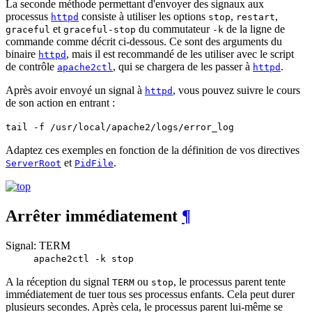
La seconde méthode permettant d'envoyer des signaux aux
processus
consiste à utiliser les options
,
,
httpd
stop
restart
et
du commutateur
de la ligne de
graceful
graceful-stop
-k
commande comme décrit ci-dessous. Ce sont des arguments du
binaire
, mais il est recommandé de les utiliser avec le script
httpd
de contrôle
, qui se chargera de les passer à
.
apache2ctl
httpd
Après avoir envoyé un signal à
, vous pouvez suivre le cours
httpd
de son action en entrant :
tail -f /usr/local/apache2/logs/error_log
Adaptez ces exemples en fonction de la définition de vos directives
et
.
ServerRoot
PidFile
Arrêter immédiatement
¶
Signal: TERM
apache2ctl -k stop
A la réception du signal
ou
, le processus parent tente
TERM
stop
immédiatement de tuer tous ses processus enfants. Cela peut durer
plusieurs secondes. Après cela, le processus parent lui-même se