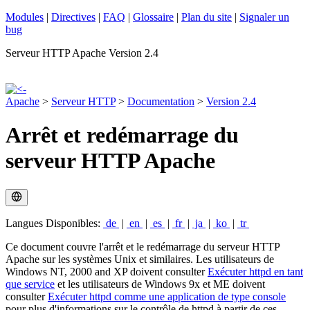
Modules
|
Directives
|
FAQ
|
Glossaire
|
Plan du site
|
Signaler un
bug
Serveur HTTP Apache Version 2.4
Apache
>
Serveur HTTP
>
Documentation
>
Version 2.4
Arrêt et redémarrage du
serveur HTTP Apache
Langues Disponibles:
de
|
en
|
es
|
fr
|
ja
|
ko
|
tr
Ce document couvre l'arrêt et le redémarrage du serveur HTTP
Apache sur les systèmes Unix et similaires. Les utilisateurs de
Windows NT, 2000 and XP doivent consulter
Exécuter httpd en tant
que service
et les utilisateurs de Windows 9x et ME doivent
consulter
Exécuter httpd comme une application de type console
pour plus d'informations sur le contrôle de httpd à partir de ces