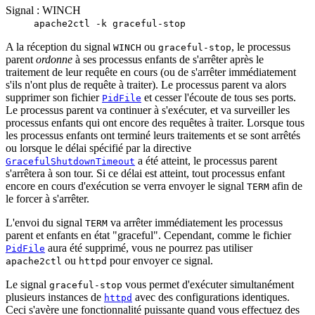
Signal : WINCH
apache2ctl -k graceful-stop
A la réception du signal
ou
, le processus
WINCH
graceful-stop
parent
ordonne
à ses processus enfants de s'arrêter après le
traitement de leur requête en cours (ou de s'arrêter immédiatement
s'ils n'ont plus de requête à traiter). Le processus parent va alors
supprimer son fichier
et cesser l'écoute de tous ses ports.
PidFile
Le processus parent va continuer à s'exécuter, et va surveiller les
processus enfants qui ont encore des requêtes à traiter. Lorsque tous
les processus enfants ont terminé leurs traitements et se sont arrêtés
ou lorsque le délai spécifié par la directive
a été atteint, le processus parent
GracefulShutdownTimeout
s'arrêtera à son tour. Si ce délai est atteint, tout processus enfant
encore en cours d'exécution se verra envoyer le signal
afin de
TERM
le forcer à s'arrêter.
L'envoi du signal
va arrêter immédiatement les processus
TERM
parent et enfants en état "graceful". Cependant, comme le fichier
aura été supprimé, vous ne pourrez pas utiliser
PidFile
ou
pour envoyer ce signal.
apache2ctl
httpd
Le signal
vous permet d'exécuter simultanément
graceful-stop
plusieurs instances de
avec des configurations identiques.
httpd
Ceci s'avère une fonctionnalité puissante quand vous effectuez des