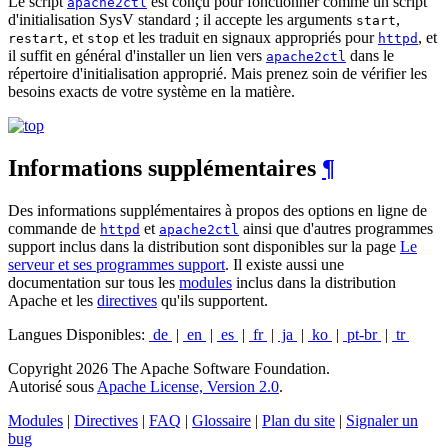
Le script
est conçu pour fonctionner comme un script
apache2ctl
d'initialisation SysV standard ; il accepte les arguments
,
start
, et
et les traduit en signaux appropriés pour
, et
restart
stop
httpd
il suffit en général d'installer un lien vers
dans le
apache2ctl
répertoire d'initialisation approprié. Mais prenez soin de vérifier les
besoins exacts de votre système en la matière.
Informations supplémentaires
¶
Des informations supplémentaires à propos des options en ligne de
commande de
et
ainsi que d'autres programmes
httpd
apache2ctl
support inclus dans la distribution sont disponibles sur la page
Le
serveur et ses programmes support
. Il existe aussi une
documentation sur tous les
modules
inclus dans la distribution
Apache et les
directives
qu'ils supportent.
Langues Disponibles:
de
|
en
|
es
|
fr
|
ja
|
ko
|
pt-br
|
tr
Copyright 2026 The Apache Software Foundation.
Autorisé sous
Apache License, Version 2.0
.
Modules
|
Directives
|
FAQ
|
Glossaire
|
Plan du site
|
Signaler un
bug