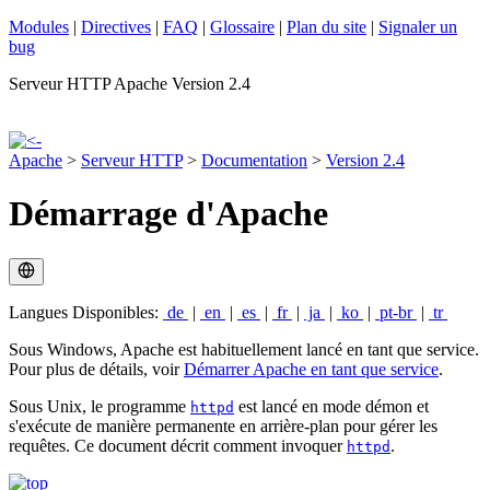
Modules
|
Directives
|
FAQ
|
Glossaire
|
Plan du site
|
Signaler un
bug
Serveur HTTP Apache Version 2.4
Apache
>
Serveur HTTP
>
Documentation
>
Version 2.4
Démarrage d'Apache
Langues Disponibles:
de
|
en
|
es
|
fr
|
ja
|
ko
|
pt-br
|
tr
Sous Windows, Apache est habituellement lancé en tant que service.
Pour plus de détails, voir
Démarrer Apache en tant que service
.
Sous Unix, le programme
est lancé en mode démon et
httpd
s'exécute de manière permanente en arrière-plan pour gérer les
requêtes. Ce document décrit comment invoquer
.
httpd