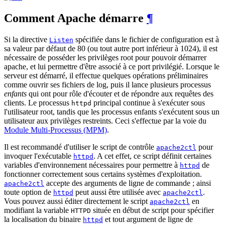
Comment Apache démarre
¶
Si la directive
spécifiée dans le fichier de configuration est à
Listen
sa valeur par défaut de 80 (ou tout autre port inférieur à 1024), il est
nécessaire de posséder les privilèges root pour pouvoir démarrer
apache, et lui permettre d'être associé à ce port privilégié. Lorsque le
serveur est démarré, il effectue quelques opérations préliminaires
comme ouvrir ses fichiers de log, puis il lance plusieurs processus
enfants
qui ont pour rôle d'écouter et de répondre aux requêtes des
clients. Le processus
principal continue à s'exécuter sous
httpd
l'utilisateur root, tandis que les processus enfants s'exécutent sous un
utilisateur aux privilèges restreints. Ceci s'effectue par la voie du
Module Multi-Processus (MPM)
.
Il est recommandé d'utiliser le script de contrôle
pour
apache2ctl
invoquer l'exécutable
. A cet effet, ce script définit certaines
httpd
variables d'environnement nécessaires pour permettre à
de
httpd
fonctionner correctement sous certains systèmes d'exploitation.
accepte des arguments de ligne de commande ; ainsi
apache2ctl
toute option de
peut aussi être utilisée avec
.
httpd
apache2ctl
Vous pouvez aussi éditer directement le script
en
apache2ctl
modifiant la variable
située en début de script pour spécifier
HTTPD
la localisation du binaire
et tout argument de ligne de
httpd