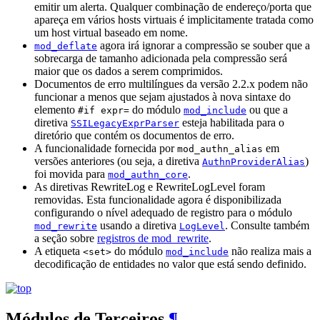
emitir um alerta. Qualquer combinação de endereço/porta que
apareça em vários hosts virtuais é implicitamente tratada como
um host virtual baseado em nome.
agora irá ignorar a compressão se souber que a
mod_deflate
sobrecarga de tamanho adicionada pela compressão será
maior que os dados a serem comprimidos.
Documentos de erro multilíngues da versão 2.2.x podem não
funcionar a menos que sejam ajustados à nova sintaxe do
elemento
do módulo
ou que a
#if expr=
mod_include
diretiva
esteja habilitada para o
SSILegacyExprParser
diretório que contém os documentos de erro.
A funcionalidade fornecida por
em
mod_authn_alias
versões anteriores (ou seja, a diretiva
)
AuthnProviderAlias
foi movida para
.
mod_authn_core
As diretivas RewriteLog e RewriteLogLevel foram
removidas. Esta funcionalidade agora é disponibilizada
configurando o nível adequado de registro para o módulo
usando a diretiva
. Consulte também
mod_rewrite
LogLevel
a seção sobre
registros de mod_rewrite
.
A etiqueta
do módulo
não realiza mais a
<set>
mod_include
decodificação de entidades no valor que está sendo definido.
Módulos de Terceiros
¶