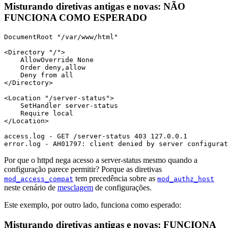
Misturando diretivas antigas e novas: NÃO
FUNCIONA COMO ESPERADO
DocumentRoot "/var/www/html"

<Directory "/">

    AllowOverride None

    Order deny,allow

    Deny from all

</Directory>

<Location "/server-status">

    SetHandler server-status

    Require local

</Location>

access.log - GET /server-status 403 127.0.0.1

error.log - AH01797: client denied by server configurat
Por que o httpd nega acesso a server-status mesmo quando a
configuração parece permitir? Porque as diretivas
tem precedência sobre as
mod_access_compat
mod_authz_host
neste cenário de
mesclagem
de configurações.
Este exemplo, por outro lado, funciona como esperado:
Misturando diretivas antigas e novas: FUNCIONA