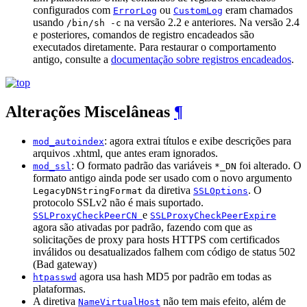
configurados com
ou
eram chamados
ErrorLog
CustomLog
usando
na versão 2.2 e anteriores. Na versão 2.4
/bin/sh -c
e posteriores, comandos de registro encadeados são
executados diretamente. Para restaurar o comportamento
antigo, consulte a
documentação sobre registros encadeados
.
Alterações Miscelâneas
¶
: agora extrai títulos e exibe descrições para
mod_autoindex
arquivos .xhtml, que antes eram ignorados.
: O formato padrão das variáveis ​​
foi alterado. O
mod_ssl
*_DN
formato antigo ainda pode ser usado com o novo argumento
da diretiva
. O
LegacyDNStringFormat
SSLOptions
protocolo SSLv2 não é mais suportado.
e
SSLProxyCheckPeerCN
SSLProxyCheckPeerExpire
agora são ativadas por padrão, fazendo com que as
solicitações de proxy para hosts HTTPS com certificados
inválidos ou desatualizados falhem com código de status 502
(Bad gateway)
agora usa hash MD5 por padrão em todas as
htpasswd
plataformas.
A diretiva
não tem mais efeito, além de
NameVirtualHost