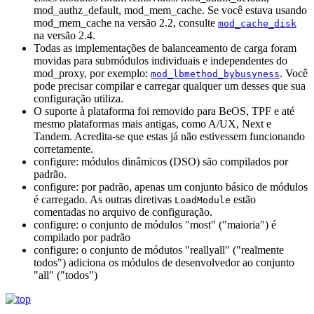
mod_authz_default, mod_mem_cache. Se você estava usando
mod_mem_cache na versão 2.2, consulte
mod_cache_disk
na versão 2.4.
Todas as implementações de balanceamento de carga foram
movidas para submódulos individuais e independentes do
mod_proxy, por exemplo:
. Você
mod_lbmethod_bybusyness
pode precisar compilar e carregar qualquer um desses que sua
configuração utiliza.
O suporte à plataforma foi removido para BeOS, TPF e até
mesmo plataformas mais antigas, como A/UX, Next e
Tandem. Acredita-se que estas já não estivessem funcionando
corretamente.
configure: módulos dinâmicos (DSO) são compilados por
padrão.
configure: por padrão, apenas um conjunto básico de módulos
é carregado. As outras diretivas
estão
LoadModule
comentadas no arquivo de configuração.
configure: o conjunto de módulos "most" ("maioria") é
compilado por padrão
configure: o conjunto de módutos "reallyall" ("realmente
todos") adiciona os módulos de desenvolvedor ao conjunto
"all" ("todos")