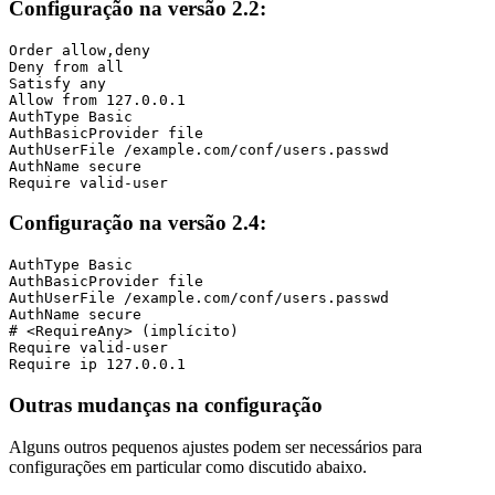
Configuração na versão 2.2:
Order allow,deny

Deny from all

Satisfy any

Allow from 127.0.0.1

AuthType Basic

AuthBasicProvider file

AuthUserFile /example.com/conf/users.passwd

AuthName secure

Require valid-user
Configuração na versão 2.4:
AuthType Basic

AuthBasicProvider file

AuthUserFile /example.com/conf/users.passwd

AuthName secure

# <RequireAny> (implícito)

Require valid-user

Require ip 127.0.0.1
Outras mudanças na configuração
Alguns outros pequenos ajustes podem ser necessários para
configurações em particular como discutido abaixo.