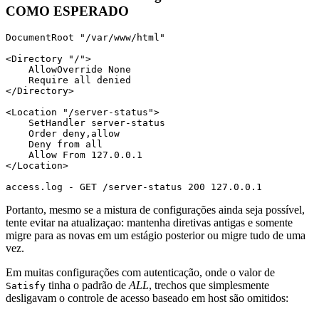
COMO ESPERADO
DocumentRoot "/var/www/html"

<Directory "/">

    AllowOverride None

    Require all denied

</Directory>

<Location "/server-status">

    SetHandler server-status

    Order deny,allow

    Deny from all

    Allow From 127.0.0.1

</Location>

access.log - GET /server-status 200 127.0.0.1
Portanto, mesmo se a mistura de configurações ainda seja possível,
tente evitar na atualizaçao: mantenha diretivas antigas e somente
migre para as novas em um estágio posterior ou migre tudo de uma
vez.
Em muitas configurações com autenticação, onde o valor de
tinha o padrão de
ALL
, trechos que simplesmente
Satisfy
desligavam o controle de acesso baseado em host são omitidos: