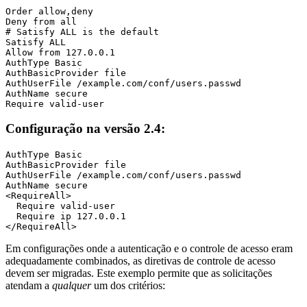
Order allow,deny

Deny from all

# Satisfy ALL is the default

Satisfy ALL

Allow from 127.0.0.1

AuthType Basic

AuthBasicProvider file

AuthUserFile /example.com/conf/users.passwd

AuthName secure

Require valid-user
Configuração na versão 2.4:
AuthType Basic

AuthBasicProvider file

AuthUserFile /example.com/conf/users.passwd

AuthName secure

<RequireAll>

  Require valid-user

  Require ip 127.0.0.1

</RequireAll>
Em configurações onde a autenticação e o controle de acesso eram
adequadamente combinados, as diretivas de controle de acesso
devem ser migradas. Este exemplo permite que as solicitações
atendam a
qualquer
um dos critérios: