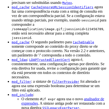
precisam ser substituídas usando
.
Mutex
:
agora
mod_cache
CacheIgnoreURLSessionIdentifiers
faz uma correspondência exata com a string de consulta em
vez de um correspondência parcial. Se a configuração estava
usando strings parciais, por exemplo, usando
para
sessionid
corresponder a
,
/someapplication/image.gif;jsessionid=123456789
então será necessário alterar para a string completa
.
jsessionid
: O segundo parâmetro para
mod_cache
CacheEnable
somente corresponde ao conteúdo do proxy direto se ele
começar com o protocolo correto. Na versão 2.2 e anteriores,
um parâmetro de '/' correspondia a todo o conteúdo.
:
agora é,
mod_ldap
LDAPTrustedClientCert
consistentemente, uma configuração apenas por diretório. Se
esta diretiva for usada, revise a configuração para garantir que
ela está presente em todos os contextos de diretório
necessários.
: a sintaxe de
foi alterada e
mod_filter
FilterProvider
agora usa uma expressão booleana para determinar se um
filtro está aplicado.
:
mod_include
O elemento
agora usa o novo
analisador de
#if expr
expressões
. A sintaxe antiga pode ser restaurada com a
nova diretiva
.
SSILegacyExprParser