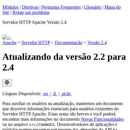
Módulos
|
Diretivas
|
Perguntas Frequentes
|
Glossário
|
Mapa do
Site
|
Relate um problema
Servidor HTTP Apache Versão 2.4
Apache
>
Servidor HTTP
>
Documentação
>
Versão 2.4
Atualizando da versão 2.2 para
2.4
Línguas Disponíveis:
en
|
fr
|
pt-br
Para auxiliar os usuários na atualização, mantemos um documento
que descreve informações essenciais para usuários existentes do
Servidor HTTP Apache. Estas notas são breves e você poderá
encontrar mais informações no documento
Novas Funcionalidades
ou no arquivo
. Desenvolvedores de aplicações e
src/CHANGES
módulos podem encontrar um resumo das alterações da API na