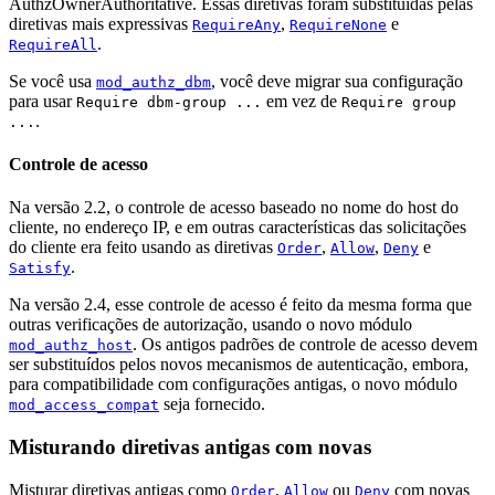
AuthzOwnerAuthoritative. Essas diretivas foram substituídas pelas
diretivas mais expressivas
,
e
RequireAny
RequireNone
.
RequireAll
Se você usa
, você deve migrar sua configuração
mod_authz_dbm
para usar
em vez de
Require dbm-group ...
Require group
.
...
Controle de acesso
Na versão 2.2, o controle de acesso baseado no nome do host do
cliente, no endereço IP, e em outras características das solicitações
do cliente era feito usando as diretivas
,
,
e
Order
Allow
Deny
.
Satisfy
Na versão 2.4, esse controle de acesso é feito da mesma forma que
outras verificações de autorização, usando o novo módulo
. Os antigos padrões de controle de acesso devem
mod_authz_host
ser substituídos pelos novos mecanismos de autenticação, embora,
para compatibilidade com configurações antigas, o novo módulo
seja fornecido.
mod_access_compat
Misturando diretivas antigas com novas
Misturar diretivas antigas como
,
ou
com novas
Order
Allow
Deny