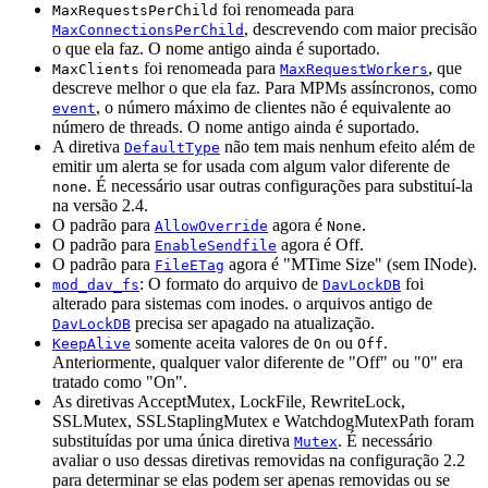
foi renomeada para
MaxRequestsPerChild
, descrevendo com maior precisão
MaxConnectionsPerChild
o que ela faz. O nome antigo ainda é suportado.
foi renomeada para
, que
MaxClients
MaxRequestWorkers
descreve melhor o que ela faz. Para MPMs assíncronos, como
, o número máximo de clientes não é equivalente ao
event
número de threads. O nome antigo ainda é suportado.
A diretiva
não tem mais nenhum efeito além de
DefaultType
emitir um alerta se for usada com algum valor diferente de
. É necessário usar outras configurações para substituí-la
none
na versão 2.4.
O padrão para
agora é
.
AllowOverride
None
O padrão para
agora é Off.
EnableSendfile
O padrão para
agora é "MTime Size" (sem INode).
FileETag
: O formato do arquivo de
foi
mod_dav_fs
DavLockDB
alterado para sistemas com inodes. o arquivos antigo de
precisa ser apagado na atualização.
DavLockDB
somente aceita valores de
ou
.
KeepAlive
On
Off
Anteriormente, qualquer valor diferente de "Off" ou "0" era
tratado como "On".
As diretivas AcceptMutex, LockFile, RewriteLock,
SSLMutex, SSLStaplingMutex e WatchdogMutexPath foram
substituídas por uma única diretiva
. É necessário
Mutex
avaliar o uso dessas diretivas removidas na configuração 2.2
para determinar se elas podem ser apenas removidas ou se