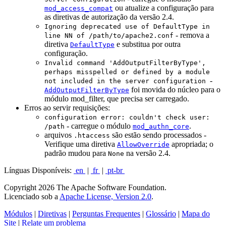
ou atualize a configuração para
mod_access_compat
as diretivas de autorização da versão 2.4.
Ignoring deprecated use of DefaultType in
- remova a
line NN of /path/to/apache2.conf
diretiva
e substitua por outra
DefaultType
configuração.
Invalid command 'AddOutputFilterByType',
perhaps misspelled or defined by a module
-
not included in the server configuration
foi movida do núcleo para o
AddOutputFilterByType
módulo mod_filter, que precisa ser carregado.
Erros ao servir requisições:
configuration error: couldn't check user:
- carregue o módulo
.
/path
mod_authn_core
arquivos
são estão sendo processados -
.htaccess
Verifique uma diretiva
apropriada; o
AllowOverride
padrão mudou para
na versão 2.4.
None
Línguas Disponíveis:
en
|
fr
|
pt-br
Copyright 2026 The Apache Software Foundation.
Licenciado sob a
Apache License, Version 2.0
.
Módulos
|
Diretivas
|
Perguntas Frequentes
|
Glossário
|
Mapa do
Site
|
Relate um problema