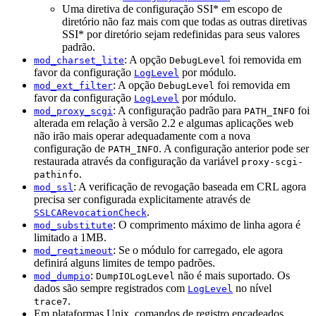
Uma diretiva de configuração SSI* em escopo de
diretório não faz mais com que todas as outras diretivas
SSI* por diretório sejam redefinidas para seus valores
padrão.
: A opção
foi removida em
mod_charset_lite
DebugLevel
favor da configuração
por módulo.
LogLevel
: A opção
foi removida em
mod_ext_filter
DebugLevel
favor da configuração
por módulo.
LogLevel
: A configuração padrão para
foi
mod_proxy_scgi
PATH_INFO
alterada em relação à versão 2.2 e algumas aplicações web
não irão mais operar adequadamente com a nova
configuração de
. A configuração anterior pode ser
PATH_INFO
restaurada através da configuração da variável
proxy-scgi-
.
pathinfo
: A verificação de revogação baseada em CRL agora
mod_ssl
precisa ser configurada explicitamente através de
.
SSLCARevocationCheck
: O comprimento máximo de linha agora é
mod_substitute
limitado a 1MB.
: Se o módulo for carregado, ele agora
mod_reqtimeout
definirá alguns limites de tempo padrões.
:
não é mais suportado. Os
mod_dumpio
DumpIOLogLevel
dados são sempre registrados com
no nível
LogLevel
.
trace7
Em plataformas Unix, comandos de registro encadeados