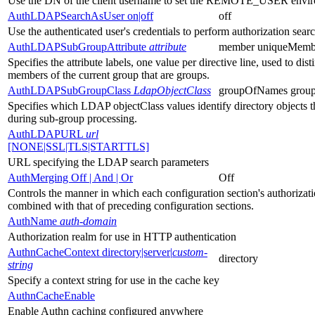
Use the DN of the client username to set the REMOTE_USER envir
AuthLDAPSearchAsUser on|off
off
Use the authenticated user's credentials to perform authorization sear
AuthLDAPSubGroupAttribute
attribute
member uniqueMemb
Specifies the attribute labels, one value per directive line, used to dist
members of the current group that are groups.
AuthLDAPSubGroupClass
LdapObjectClass
groupOfNames grou
Specifies which LDAP objectClass values identify directory objects t
during sub-group processing.
AuthLDAPURL
url
[NONE|SSL|TLS|STARTTLS]
URL specifying the LDAP search parameters
AuthMerging Off | And | Or
Off
Controls the manner in which each configuration section's authorizati
combined with that of preceding configuration sections.
AuthName
auth-domain
Authorization realm for use in HTTP authentication
AuthnCacheContext directory|server|
custom-
directory
string
Specify a context string for use in the cache key
AuthnCacheEnable
Enable Authn caching configured anywhere