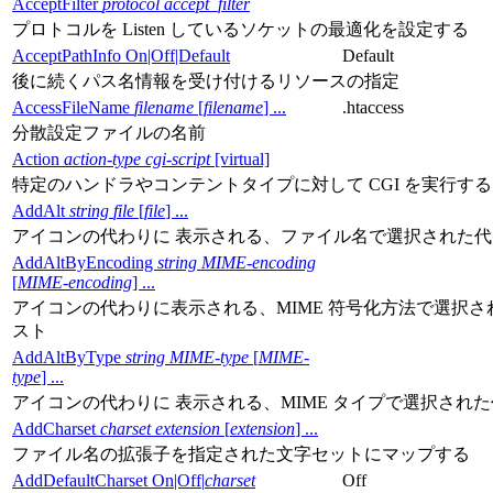
AcceptFilter
protocol
accept_filter
プロトコルを Listen しているソケットの最適化を設定する
AcceptPathInfo On|Off|Default
Default
後に続くパス名情報を受け付けるリソースの指定
AccessFileName
filename
[
filename
] ...
.htaccess
分散設定ファイルの名前
Action
action-type
cgi-script
[virtual]
特定のハンドラやコンテントタイプに対して CGI を実行する
AddAlt
string
file
[
file
] ...
アイコンの代わりに 表示される、ファイル名で選択された
AddAltByEncoding
string
MIME-encoding
[
MIME-encoding
] ...
アイコンの代わりに表示される、MIME 符号化方法で選択さ
スト
AddAltByType
string
MIME-type
[
MIME-
type
] ...
アイコンの代わりに 表示される、MIME タイプで選択され
AddCharset
charset
extension
[
extension
] ...
ファイル名の拡張子を指定された文字セットにマップする
AddDefaultCharset On|Off|
charset
Off