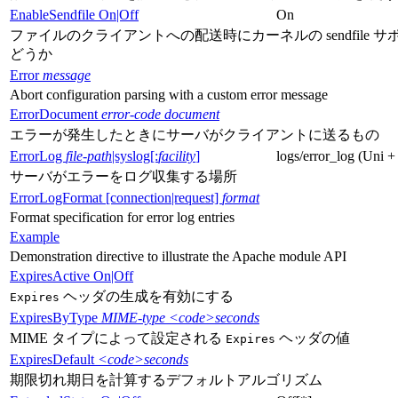
EnableSendfile On|Off
On
ファイルのクライアントへの配送時にカーネルの sendfile サ
どうか
Error
message
Abort configuration parsing with a custom error message
ErrorDocument
error-code document
エラーが発生したときにサーバがクライアントに送るもの
ErrorLog
file-path
|syslog[:
facility
]
logs/error_log (Uni +
サーバがエラーをログ収集する場所
ErrorLogFormat [connection|request]
format
Format specification for error log entries
Example
Demonstration directive to illustrate the Apache module API
ExpiresActive On|Off
ヘッダの生成を有効にする
Expires
ExpiresByType
MIME-type
<code>seconds
MIME タイプによって設定される
ヘッダの値
Expires
ExpiresDefault
<code>seconds
期限切れ期日を計算するデフォルトアルゴリズム