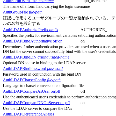
AuthFormUsername
fieldname
httpd_username
The name of a form field carrying the login username
AuthGroupFile
file-path
証認に使用するユーザグループの一覧が格納されている、 
ルの名前を設定する
AuthLDAPAuthorizePrefix
prefix
AUTHORIZE_
Specifies the prefix for environment variables set during authorizatio
AuthLDAPBindAuthoritative off|on
on
Determines if other authentication providers are used when a user ca
DN but the server cannot successfully bind with the user's credentials
AuthLDAPBindDN
distinguished-name
Optional DN to use in binding to the LDAP server
AuthLDAPBindPassword
password
Password used in conjunction with the bind DN
AuthLDAPCharsetConfig
file-path
Language to charset conversion configuration file
AuthLDAPCompareAsUser on|off
off
Use the authenticated user's credentials to perform authorization com
AuthLDAPCompareDNOnServer on|off
on
Use the LDAP server to compare the DNs
AuthLDAPDereferenceAliases