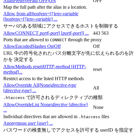
AliasPreservePath OFF|ON
OFF
Map the full path after the alias in a location.
Allow from all|
host
|env=[!]
env-variable
[
host
|env=[!]
env-variable
] ...
サーバのある領域にアクセスできるホストを制御する
AllowCONNECT
port
[-
port
] [
port
[-
port
]] ...
443 563
Ports that are allowed to
through the proxy
CONNECT
AllowEncodedSlashes On|Off
Off
URL 中の符号化されたパス分離文字が先に伝えられるのを
かを 決定する
AllowMethods reset|
HTTP-method
[
HTTP-
reset
method
]...
Restrict access to the listed HTTP methods
AllowOverride All|None|
directive-type
All
[
directive-type
] ...
で許可されるディレクティブの種類
.htaccess
AllowOverrideList None|
directive
[
directive
]
None
...
Individual directives that are allowed in
files
.htaccess
Anonymous
user
[
user
] ...
パスワードの検査無しでアクセスを許可する userID を指定