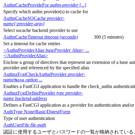
AuthnCacheProvideFor
authn-provider
[...]
Specify which authn provider(s) to cache for
AuthnCacheSOCache
provider-
name[:provider-args]
Select socache backend provider to use
AuthnCacheTimeout
timeout
(seconds)
300 (5 minutes)
Set a timeout for cache entries
<AuthnProviderAlias
baseProvider Alias
> ...
</AuthnProviderAlias>
Enclose a group of directives that represent an extension of a base au
provider and referenced by the specified alias
AuthnzFcgiCheckAuthnProvider
provider-
name
|
option
...
None
Enables a FastCGI application to handle the check_authn authenticat
AuthnzFcgiDefineProvider
type
provider-
name
backend-address
Defines a FastCGI application as a provider for authentication and/or
AuthType None|Basic|Digest|Form
Type of user authentication
AuthUserFile
file-path
認証に使用するユーザとパスワードの一覧が格納されている