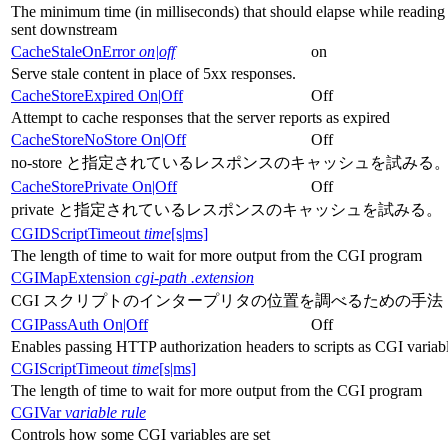
The minimum time (in milliseconds) that should elapse while reading 
sent downstream
CacheStaleOnError
on|off
on
Serve stale content in place of 5xx responses.
CacheStoreExpired On|Off
Off
Attempt to cache responses that the server reports as expired
CacheStoreNoStore On|Off
Off
no-store と指定されているレスポンスのキャッシュを試みる
CacheStorePrivate On|Off
Off
private と指定されているレスポンスのキャッシュを試みる。
CGIDScriptTimeout
time
[s|ms]
The length of time to wait for more output from the CGI program
CGIMapExtension
cgi-path
.extension
CGI スクリプトのインタープリタの位置を調べるための手法
CGIPassAuth On|Off
Off
Enables passing HTTP authorization headers to scripts as CGI variab
CGIScriptTimeout
time
[s|ms]
The length of time to wait for more output from the CGI program
CGIVar
variable
rule
Controls how some CGI variables are set