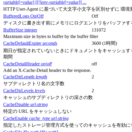
variable
[=
value
] [[!]
env-variable
[=
value
]] ...
HTTP User-Agent に基づいて大文字小文字を区別せずに 
BufferedLogs On|Off
Off
ディスクに書き出す前にメモリにログエントリをバッファす
BufferSize integer
131072
Maximum size in bytes to buffer by the buffer filter
CacheDefaultExpire
seconds
3600 (1時間)
期日が指定されていないときにドキュメントをキャッシュす
期間
CacheDetailHeader
on|off
off
Add an X-Cache-Detail header to the response.
CacheDirLength
length
2
サブディレクトリ名の文字数
CacheDirLevels
levels
2
キャッシュのサブディレクトリの深さの数
CacheDisable
url-string
特定の URL をキャッシュしない
CacheEnable
cache_type
url-string
指定したストレージ管理方式を使ってのキャッシュを有効に