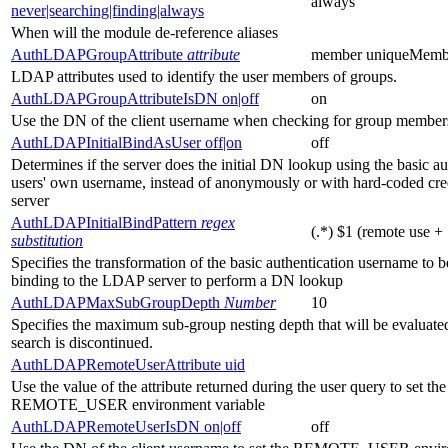
always
never|searching|finding|always
When will the module de-reference aliases
AuthLDAPGroupAttribute
attribute
member uniqueMemb
LDAP attributes used to identify the user members of groups.
AuthLDAPGroupAttributeIsDN on|off
on
Use the DN of the client username when checking for group member
AuthLDAPInitialBindAsUser off|on
off
Determines if the server does the initial DN lookup using the basic au
users' own username, instead of anonymously or with hard-coded cred
server
AuthLDAPInitialBindPattern
regex
(.*) $1 (remote use +
substitution
Specifies the transformation of the basic authentication username to
binding to the LDAP server to perform a DN lookup
AuthLDAPMaxSubGroupDepth
Number
10
Specifies the maximum sub-group nesting depth that will be evaluated
search is discontinued.
AuthLDAPRemoteUserAttribute uid
Use the value of the attribute returned during the user query to set the
REMOTE_USER environment variable
AuthLDAPRemoteUserIsDN on|off
off