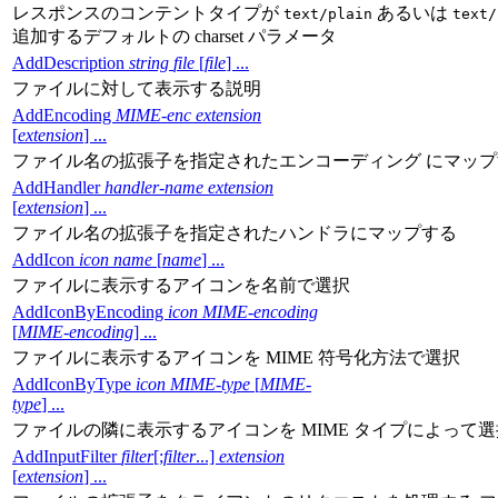
レスポンスのコンテントタイプが
あるいは
text/plain
text/
追加するデフォルトの charset パラメータ
AddDescription
string
file
[
file
] ...
ファイルに対して表示する説明
AddEncoding
MIME-enc
extension
[
extension
] ...
ファイル名の拡張子を指定されたエンコーディング にマップ
AddHandler
handler-name
extension
[
extension
] ...
ファイル名の拡張子を指定されたハンドラにマップする
AddIcon
icon
name
[
name
] ...
ファイルに表示するアイコンを名前で選択
AddIconByEncoding
icon
MIME-encoding
[
MIME-encoding
] ...
ファイルに表示するアイコンを MIME 符号化方法で選択
AddIconByType
icon
MIME-type
[
MIME-
type
] ...
ファイルの隣に表示するアイコンを MIME タイプによって選
AddInputFilter
filter
[;
filter
...]
extension
[
extension
] ...