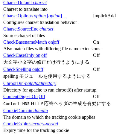
CharsetDefault
charset
Charset to translate into
CharsetOptions
option
[
option
] ...
ImplicitAdd
Configures charset translation behavior
CharsetSourceEnc
charset
Source charset of files
CheckBasenameMatch on|off
On
Also match files with differing file name extensions.
CheckCaseOnly on|off
Off
大文字小文字の修正だけ行うようにする
CheckSpelling on|off
Off
spelling モジュールを使用するようにする
ChrootDir
/path/to/directory
Directory for apache to run chroot(8) after startup.
ContentDigest On|Off
Off
HTTP 応答ヘッダの生成を有効にする
Content-MD5
CookieDomain
domain
The domain to which the tracking cookie applies
CookieExpires
expiry-period
Expiry time for the tracking cookie