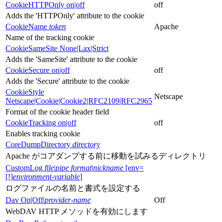
CookieHTTPOnly on|off
off
Adds the 'HTTPOnly' attribute to the cookie
CookieName
token
Apache
Name of the tracking cookie
CookieSameSite None|Lax|Strict
Adds the 'SameSite' attribute to the cookie
CookieSecure on|off
off
Adds the 'Secure' attribute to the cookie
CookieStyle
Netscape
Netscape|Cookie|Cookie2|RFC2109|RFC2965
Format of the cookie header field
CookieTracking on|off
off
Enables tracking cookie
CoreDumpDirectory
directory
Apache がコアダンプする前に移動を試みるディレクトリ
CustomLog
file
|
pipe
format
|
nickname
[env=
[!]
environment-variable
]
ログファイルの名前と書式を設定する
Dav On|Off|
provider-name
Off
WebDAV HTTP メソッドを有効にします