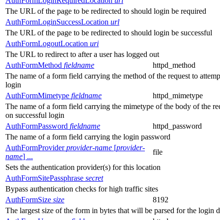
AuthFormLoginRequiredLocation
url
The URL of the page to be redirected to should login be required
AuthFormLoginSuccessLocation
url
The URL of the page to be redirected to should login be successful
AuthFormLogoutLocation
uri
The URL to redirect to after a user has logged out
AuthFormMethod
fieldname
httpd_method
The name of a form field carrying the method of the request to attemp
login
AuthFormMimetype
fieldname
httpd_mimetype
The name of a form field carrying the mimetype of the body of the re
on successful login
AuthFormPassword
fieldname
httpd_password
The name of a form field carrying the login password
AuthFormProvider
provider-name
[
provider-
file
name
] ...
Sets the authentication provider(s) for this location
AuthFormSitePassphrase
secret
Bypass authentication checks for high traffic sites
AuthFormSize
size
8192
The largest size of the form in bytes that will be parsed for the login d