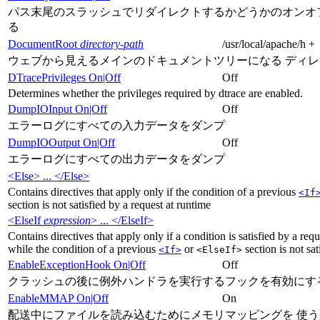
パス末尾のスラッシュでリダイレクトするかどうかのオンオ
る
DocumentRoot
directory-path
/usr/local/apache/h +
ウェブから見えるメインのドキュメントツリーになる ディ
DTracePrivileges On|Off
Off
Determines whether the privileges required by dtrace are enabled.
DumpIOInput On|Off
Off
エラーログにすべての入力データをダンプ
DumpIOOutput On|Off
Off
エラーログにすべての出力データをダンプ
<Else> ... </Else>
Contains directives that apply only if the condition of a previous
<If
section is not satisfied by a request at runtime
<ElseIf
expression
> ... </ElseIf>
Contains directives that apply only if a condition is satisfied by a req
while the condition of a previous
or
section is not sat
<If>
<ElseIf>
EnableExceptionHook On|Off
Off
クラッシュの後に例外ハンドラを実行するフックを有効にす
EnableMMAP On|Off
On
配送中にファイルを読み込むためにメモリマッピングを 使