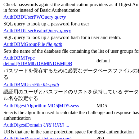
Check passwords against the authentication providers as if Digest Au
in force instead of Basic Authentication.
AuthDBDUserPWQuery
query
SQL query to look up a password for a user
AuthDBDUserRealmQuery
query
SQL query to look up a password hash for a user and realm.
AuthDBMGroupFile
file-path
Sets the name of the database file containing the list of user groups fo
AuthDBMType
default
default|SDBM|GDBM|NDBM|DB
パスワードを保存するために必要なデータベースファイルの
る
AuthDBMUserFile
file-path
認証用のユーザとパスワードのリストを保持している デー
ル名を設定する
AuthDigestAlgorithm MD5|MD5-sess
MD5
Selects the algorithm used to calculate the challenge and response has
authentication
AuthDigestDomain
URI
[
URI
] ...
URIs that are in the same protection space for digest authentication
AuthDigestNonceLifetime
seconds
300