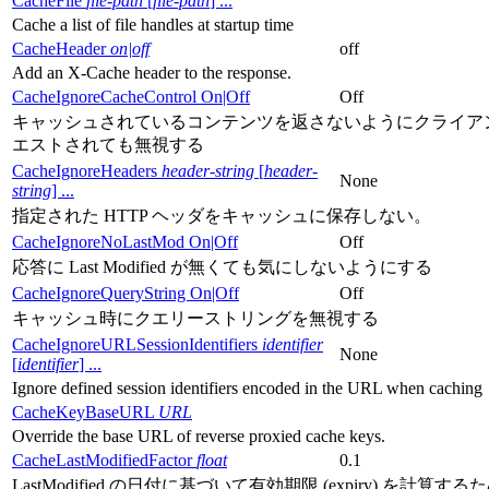
CacheFile
file-path
[
file-path
] ...
Cache a list of file handles at startup time
CacheHeader
on|off
off
Add an X-Cache header to the response.
CacheIgnoreCacheControl On|Off
Off
キャッシュされているコンテンツを返さないようにクライア
エストされても無視する
CacheIgnoreHeaders
header-string
[
header-
None
string
] ...
指定された HTTP ヘッダをキャッシュに保存しない。
CacheIgnoreNoLastMod On|Off
Off
応答に Last Modified が無くても気にしないようにする
CacheIgnoreQueryString On|Off
Off
キャッシュ時にクエリーストリングを無視する
CacheIgnoreURLSessionIdentifiers
identifier
None
[
identifier
] ...
Ignore defined session identifiers encoded in the URL when caching
CacheKeyBaseURL
URL
Override the base URL of reverse proxied cache keys.
CacheLastModifiedFactor
float
0.1
LastModified の日付に基づいて有効期限 (expiry) を計算