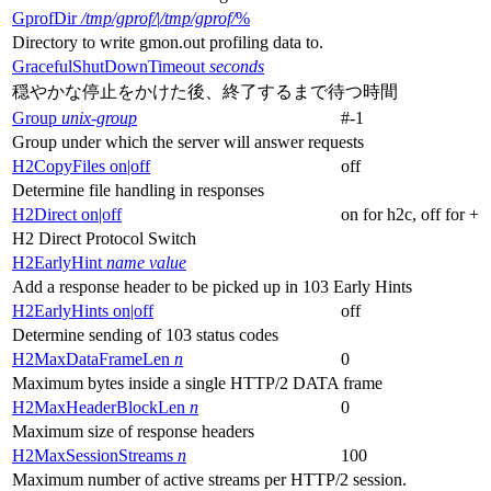
GprofDir
/tmp/gprof/
|
/tmp/gprof/
%
Directory to write gmon.out profiling data to.
GracefulShutDownTimeout
seconds
穏やかな停止をかけた後、終了するまで待つ時間
Group
unix-group
#-1
Group under which the server will answer requests
H2CopyFiles on|off
off
Determine file handling in responses
H2Direct on|off
on for h2c, off for +
H2 Direct Protocol Switch
H2EarlyHint
name
value
Add a response header to be picked up in 103 Early Hints
H2EarlyHints on|off
off
Determine sending of 103 status codes
H2MaxDataFrameLen
n
0
Maximum bytes inside a single HTTP/2 DATA frame
H2MaxHeaderBlockLen
n
0
Maximum size of response headers
H2MaxSessionStreams
n
100
Maximum number of active streams per HTTP/2 session.