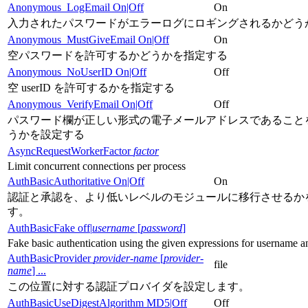
Anonymous_LogEmail On|Off
On
入力されたパスワードがエラーログにロギングされるかどう
Anonymous_MustGiveEmail On|Off
On
空パスワードを許可するかどうかを指定する
Anonymous_NoUserID On|Off
Off
空 userID を許可するかを指定する
Anonymous_VerifyEmail On|Off
Off
パスワード欄が正しい形式の電子メールアドレスであること
うかを設定する
AsyncRequestWorkerFactor
factor
Limit concurrent connections per process
AuthBasicAuthoritative On|Off
On
認証と承認を、より低いレベルのモジュールに移行させるか
す。
AuthBasicFake off|
username
[
password
]
Fake basic authentication using the given expressions for username 
AuthBasicProvider
provider-name
[
provider-
file
name
] ...
この位置に対する認証プロバイダを設定します。
AuthBasicUseDigestAlgorithm MD5|Off
Off