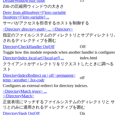
DeflateWindowSize
value
15
Zlib の圧縮用ウィンドウの大きさ
Deny from all|
host
|env=[!]
env-variable
[
host
|env=[!]
env-variable
] ...
サーバがアクセスを拒否するホストを制御する
<Directory
directory-path
> ... </Directory>
指定のファイルシステムのディレクトリとサブディレクトリ
されるディレクティブを囲む
DirectoryCheckHandler On|Off
Off
Toggle how this module responds when another handler is configure
DirectoryIndex
local-url
[
local-url
] ...
index.html
クライアントがディレクトリをリクエストしたときに調べる
スト
DirectoryIndexRedirect on | off | permanent |
off
temp | seeother |
3xx-code
Configures an external redirect for directory indexes.
<DirectoryMatch
regex
> ...
</DirectoryMatch>
正規表現にマッチするファイルシステムのディレクトリと 
リとのみに適用されるディレクティブを囲む
DirectorySlash On|Off
On