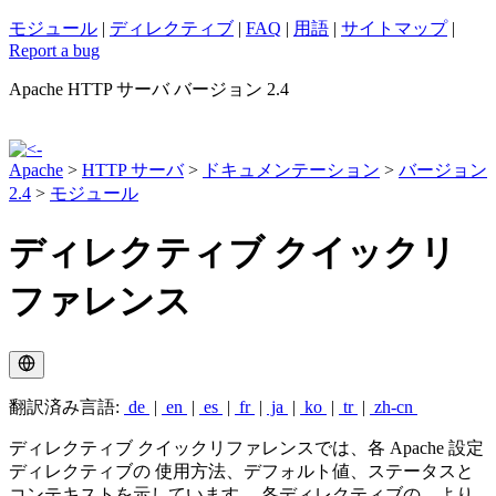
モジュール
|
ディレクティブ
|
FAQ
|
用語
|
サイトマップ
|
Report a bug
Apache HTTP サーバ バージョン 2.4
Apache
>
HTTP サーバ
>
ドキュメンテーション
>
バージョン
2.4
>
モジュール
ディレクティブ クイックリ
ファレンス
翻訳済み言語:
de
|
en
|
es
|
fr
|
ja
|
ko
|
tr
|
zh-cn
ディレクティブ クイックリファレンスでは、各 Apache 設定
ディレクティブの 使用方法、デフォルト値、ステータスと
コンテキストを示しています。 各ディレクティブの、より