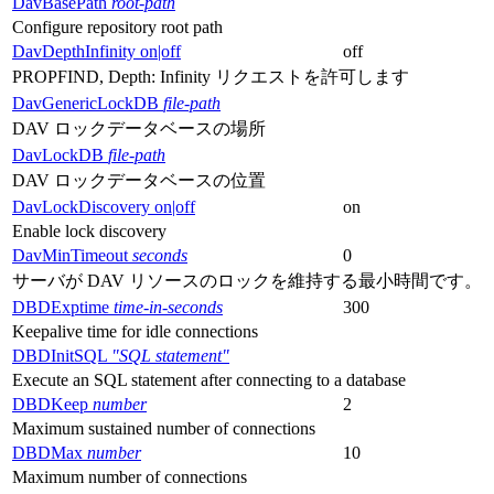
DavBasePath
root-path
Configure repository root path
DavDepthInfinity on|off
off
PROPFIND, Depth: Infinity リクエストを許可します
DavGenericLockDB
file-path
DAV ロックデータベースの場所
DavLockDB
file-path
DAV ロックデータベースの位置
DavLockDiscovery on|off
on
Enable lock discovery
DavMinTimeout
seconds
0
サーバが DAV リソースのロックを維持する最小時間です。
DBDExptime
time-in-seconds
300
Keepalive time for idle connections
DBDInitSQL
"SQL statement"
Execute an SQL statement after connecting to a database
DBDKeep
number
2
Maximum sustained number of connections
DBDMax
number
10
Maximum number of connections