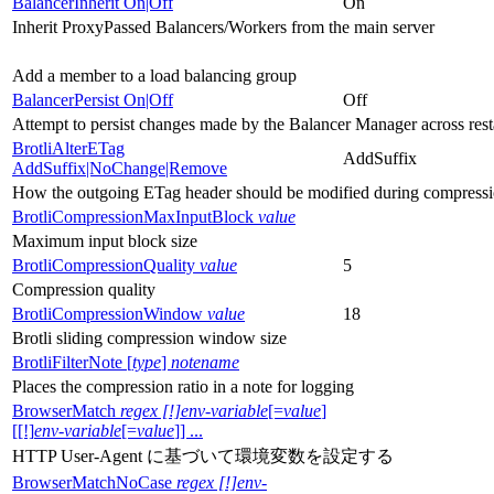
BalancerInherit On|Off
On
Inherit ProxyPassed Balancers/Workers from the main server
Add a member to a load balancing group
BalancerPersist On|Off
Off
Attempt to persist changes made by the Balancer Manager across resta
BrotliAlterETag
AddSuffix
AddSuffix|NoChange|Remove
How the outgoing ETag header should be modified during compress
BrotliCompressionMaxInputBlock
value
Maximum input block size
BrotliCompressionQuality
value
5
Compression quality
BrotliCompressionWindow
value
18
Brotli sliding compression window size
BrotliFilterNote [
type
]
notename
Places the compression ratio in a note for logging
BrowserMatch
regex [!]env-variable
[=
value
]
[[!]
env-variable
[=
value
]] ...
HTTP User-Agent に基づいて環境変数を設定する
BrowserMatchNoCase
regex [!]env-