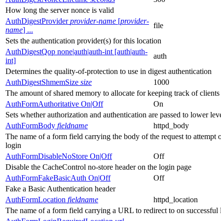
How long the server nonce is valid
AuthDigestProvider
provider-name
[
provider-
file
name
] ...
Sets the authentication provider(s) for this location
AuthDigestQop none|auth|auth-int [auth|auth-
auth
int]
Determines the quality-of-protection to use in digest authentication
AuthDigestShmemSize
size
1000
The amount of shared memory to allocate for keeping track of clients
AuthFormAuthoritative On|Off
On
Sets whether authorization and authentication are passed to lower le
AuthFormBody
fieldname
httpd_body
The name of a form field carrying the body of the request to attempt 
login
AuthFormDisableNoStore On|Off
Off
Disable the CacheControl no-store header on the login page
AuthFormFakeBasicAuth On|Off
Off
Fake a Basic Authentication header
AuthFormLocation
fieldname
httpd_location
The name of a form field carrying a URL to redirect to on successful 