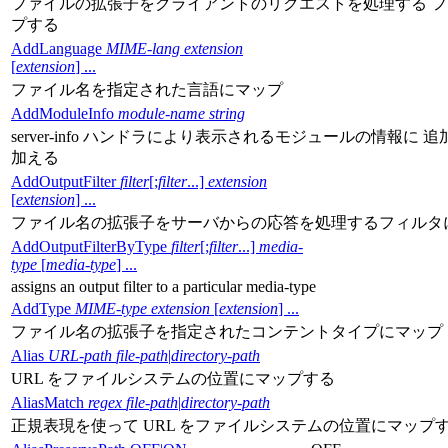
ファイルの拡張子をクライアントのリクエストを処理する 
プする
AddLanguage
MIME-lang
extension
[
extension
] ...
ファイル名を指定された言語にマップ
AddModuleInfo
module-name
string
server-info ハンドラにより表示されるモジュールの情報に
加える
AddOutputFilter
filter
[;
filter
...]
extension
[
extension
] ...
ファイル名の拡張子をサーバからの応答を処理するフィルタ
AddOutputFilterByType
filter
[;
filter
...]
media-
type
[
media-type
] ...
assigns an output filter to a particular media-type
AddType
MIME-type
extension
[
extension
] ...
ファイル名の拡張子を指定されたコンテントタイプにマップ
Alias
URL-path
file-path
|
directory-path
URL をファイルシステムの位置にマップする
AliasMatch
regex
file-path
|
directory-path
正規表現を使って URL をファイルシステムの位置にマップ