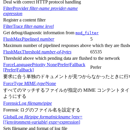
Deal with correct HTTP protocol handling
FilterProvider
filter-name
provider-name
expression
Register a content filter
FilterTrace
filter-name
level
Get debug/diagnostic information from
mod_filter
FlushMaxPipelined
number
5
Maximum number of pipelined responses above which they are flush
FlushMaxThreshold
number-of-bytes
65535
Threshold above which pending data are flushed to the network
ForceLanguagePriority None|Prefer|Fallback
Prefer
[Prefer|Fallback]
要求に合う単独のドキュメントが見つからなかったときに行
ForceType
MIME-type
|None
すべてのマッチするファイルが指定の MIME コンテントタイ
ようにする
ForensicLog
filename
|
pipe
Forensic ログのファイル名を設定する
GlobalLog
file
|
pipe
format
|
nickname
[env=
[!]
environment-variable
| expr=
expression
]
Sets filename and format of log file