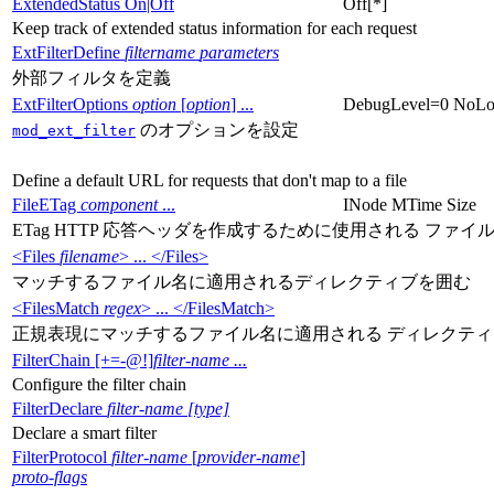
ExtendedStatus On|Off
Off[*]
Keep track of extended status information for each request
ExtFilterDefine
filtername
parameters
外部フィルタを定義
ExtFilterOptions
option
[
option
] ...
DebugLevel=0 NoLo
のオプションを設定
mod_ext_filter
Define a default URL for requests that don't map to a file
FileETag
component
...
INode MTime Size
ETag HTTP 応答ヘッダを作成するために使用される ファイ
<Files
filename
> ... </Files>
マッチするファイル名に適用されるディレクティブを囲む
<FilesMatch
regex
> ... </FilesMatch>
正規表現にマッチするファイル名に適用される ディレクテ
FilterChain [+=-@!]
filter-name
...
Configure the filter chain
FilterDeclare
filter-name
[type]
Declare a smart filter
FilterProtocol
filter-name
[
provider-name
]
proto-flags