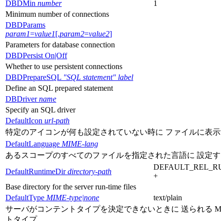
DBDMin
number
1
Minimum number of connections
DBDParams
param1
=
value1
[,
param2
=
value2
]
Parameters for database connection
DBDPersist On|Off
Whether to use persistent connections
DBDPrepareSQL
"SQL statement"
label
Define an SQL prepared statement
DBDriver
name
Specify an SQL driver
DefaultIcon
url-path
特定のアイコンが何も設定されていない時に ファイルに表
DefaultLanguage
MIME-lang
あるスコープのすべてのファイルを指定された言語に 設定す
DEFAULT_REL_R
DefaultRuntimeDir
directory-path
+
Base directory for the server run-time files
DefaultType
MIME-type|none
text/plain
サーバがコンテントタイプを決定できないときに 送られる MI
トタイプ