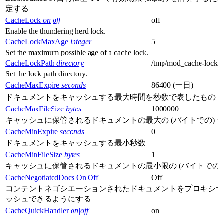
定する
CacheLock
on|off
off
Enable the thundering herd lock.
CacheLockMaxAge
integer
5
Set the maximum possible age of a cache lock.
CacheLockPath
directory
/tmp/mod_cache-lock
Set the lock path directory.
CacheMaxExpire
seconds
86400 (一日)
ドキュメントをキャッシュする最大時間を秒数で表したもの
CacheMaxFileSize
bytes
1000000
キャッシュに保管されるドキュメントの最大の (バイトでの)
CacheMinExpire
seconds
0
ドキュメントをキャッシュする最小秒数
CacheMinFileSize
bytes
1
キャッシュに保管されるドキュメントの最小限の (バイトでの
CacheNegotiatedDocs On|Off
Off
コンテントネゴシエーションされたドキュメントをプロキシ
ッシュできるようにする
CacheQuickHandler
on|off
on