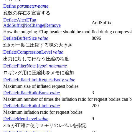
Define
parameter-name
変数の存在を宣言する
DeflateAlterETag
AddSuffix
AddSuffix|NoChange|Remove
How the outgoing ETag header should be modified during compress
DeflateBufferSize
value
8096
zlib が一度に圧縮する塊の大きさ
DeflateCompressionLevel
value
出力に対して行なう圧縮の程度
DeflateFilterNote [
type
]
notename
ロギング用に圧縮比をメモに追加
DeflateInflateLimitRequestBody
value
Maximum size of inflated request bodies
DeflateInflateRatioBurst
value
3
Maximum number of times the inflation ratio for request bodies can b
DeflateInflateRatioLimit
value
200
Maximum inflation ratio for request bodies
DeflateMemLevel
value
9
zlib が圧縮に使うメモリのレベルを指定