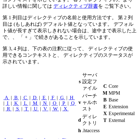
詳しい情報に関しては
ディレクティブ辞書
を ご覧下さい。
第 1 列目はディレクティブの名前と使用方法です。 第 2 列
目は (もしあれば) デフォルト値となっています。 デフォル
ト値が長すぎて表示しきれない場合は、途中まで表示した上
で、、 「 + 」で続きがあることを示しています。
第 3, 4 列は、下の表の注釈に従って、 ディレクティブの使
用できるコンテキストと、 ディレクティブのステータスが
示されています。
サーバ
s
設定フ
C
Core
ァイル
M
MPM
バーチ
A
|
B
|
C
|
D
|
E
|
F
|
G
|
H
B
Base
v
ャルホ
|
I
|
K
|
L
|
M
|
N
|
O
|
P
|
Q
E
Extension
|
R
|
S
|
T
|
U
|
V
|
W
|
X
スト
X
Experimental
ディレ
d
T
External
クトリ
h
.htaccess