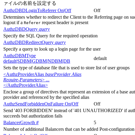
ァイルの名前を設定する
AuthzDBDLoginToReferer On|Off
Off
Determines whether to redirect the Client to the Referring page on su
logout if a
request header is present
Referer
AuthzDBDQuery
query
Specify the SQL Query for the required operation
AuthzDBDRedirectQuery
query
Specify a query to look up a login page for the user
AuthzDBMType
default
default|SDBM|GDBM|NDBM|DB
Sets the type of database file that is used to store list of user groups
<AuthzProviderAlias
baseProvider Alias
Require-Parameters
> ...
</AuthzProviderAlias>
Enclose a group of directives that represent an extension of a base au
provider and referenced by the specified alias
AuthzSendForbiddenOnFailure On|Off
Off
Send '403 FORBIDDEN' instead of '401 UNAUTHORIZED' if authe
succeeds but authorization fails
BalancerGrowth
#
5
Number of additional Balancers that can be added Post-configuration