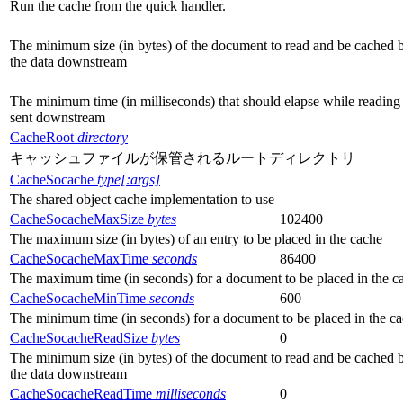
Run the cache from the quick handler.
The minimum size (in bytes) of the document to read and be cached 
the data downstream
The minimum time (in milliseconds) that should elapse while reading 
sent downstream
CacheRoot
directory
キャッシュファイルが保管されるルートディレクトリ
CacheSocache
type[:args]
The shared object cache implementation to use
CacheSocacheMaxSize
bytes
102400
The maximum size (in bytes) of an entry to be placed in the cache
CacheSocacheMaxTime
seconds
86400
The maximum time (in seconds) for a document to be placed in the c
CacheSocacheMinTime
seconds
600
The minimum time (in seconds) for a document to be placed in the c
CacheSocacheReadSize
bytes
0
The minimum size (in bytes) of the document to read and be cached 
the data downstream
CacheSocacheReadTime
milliseconds
0