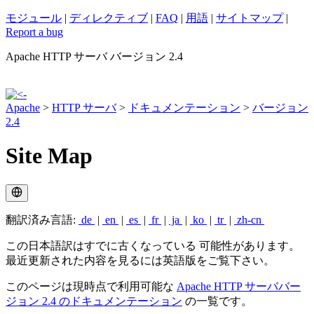
モジュール
|
ディレクティブ
|
FAQ
|
用語
|
サイトマップ
|
Report a bug
Apache HTTP サーバ バージョン 2.4
Apache
>
HTTP サーバ
>
ドキュメンテーション
>
バージョン
2.4
Site Map
翻訳済み言語:
de
|
en
|
es
|
fr
|
ja
|
ko
|
tr
|
zh-cn
この日本語訳はすでに古くなっている 可能性があります。
最近更新された内容を見るには英語版をご覧下さい。
このページは現時点で利用可能な
Apache HTTP サーババー
ジョン 2.4 のドキュメンテーション
の一覧です。