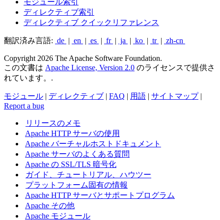
モジュール索引
ディレクティブ索引
ディレクティブ クイックリファレンス
翻訳済み言語:
de
|
en
|
es
|
fr
|
ja
|
ko
|
tr
|
zh-cn
Copyright 2026 The Apache Software Foundation.
この文書は
Apache License, Version 2.0
のライセンスで提供さ
れています。.
モジュール
|
ディレクティブ
|
FAQ
|
用語
|
サイトマップ
|
Report a bug
リリースのメモ
Apache HTTP サーバの使用
Apache バーチャルホストドキュメント
Apache サーバのよくある質問
Apache の SSL/TLS 暗号化
ガイド、チュートリアル、ハウツー
プラットフォーム固有の情報
Apache HTTP サーバとサポートプログラム
Apache その他
Apache モジュール