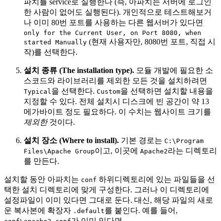
파치를 service로 실행한다 (즉, 아파치는 서버에 로그인
한 사람이 없어도 실행된다). 개인적으로 테스트해보거
나 이미 80번 포트를 사용하는 다른 웹서버가 있다면
only for the Current User, on Port 8080, when
(현재 사용자만, 8080번 포트, 직접 시
started Manually
작)를 선택한다.
설치 종류 (The installation type).
모듈 개발에 필요한 소
스코드와 라이브러리를 제외한 모든 것을 설치하려면
을 선택한다.
을 선택하면 설치할 내용을
Typical
Custom
지정할 수 있다. 전체 설치시 디스크에 빈 공간이 약 13
메가바이트 정도 필요하다. 이 수치는 웹사이트 크기를
제외한
것이다.
설치 장소 (Where to install).
기본 경로는
C:\Program
이고, 이곳에
라는 디렉토리
Files\Apache Group
Apache2
를 만든다.
설치할 동안 아파치는
하위디렉토리에 있는 파일들을 선
conf
택한 설치 디렉토리에 맞게 구성한다. 그러나 이 디렉토리에
설정파일이 이미 있다면 그대로 둔다. 대신, 해당 파일의 새로
운 복사본에 확장자
를 붙인다. 예를 들어,
.default
가 이미 있다면