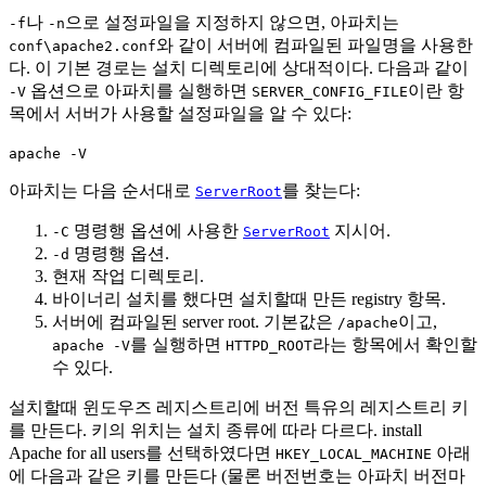
나
으로 설정파일을 지정하지 않으면, 아파치는
-f
-n
와 같이 서버에 컴파일된 파일명을 사용한
conf\apache2.conf
다. 이 기본 경로는 설치 디렉토리에 상대적이다. 다음과 같이
옵션으로 아파치를 실행하면
이란 항
-V
SERVER_CONFIG_FILE
목에서 서버가 사용할 설정파일을 알 수 있다:
apache -V
아파치는 다음 순서대로
를 찾는다:
ServerRoot
명령행 옵션에 사용한
지시어.
-C
ServerRoot
명령행 옵션.
-d
현재 작업 디렉토리.
바이너리 설치를 했다면 설치할때 만든 registry 항목.
서버에 컴파일된 server root. 기본값은
이고,
/apache
를 실행하면
라는 항목에서 확인할
apache -V
HTTPD_ROOT
수 있다.
설치할때 윈도우즈 레지스트리에 버전 특유의 레지스트리 키
를 만든다. 키의 위치는 설치 종류에 따라 다르다. install
Apache for all users를 선택하였다면
아래
HKEY_LOCAL_MACHINE
에 다음과 같은 키를 만든다 (물론 버전번호는 아파치 버전마