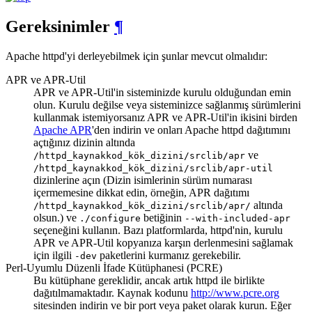
Gereksinimler
¶
Apache httpd'yi derleyebilmek için şunlar mevcut olmalıdır:
APR ve APR-Util
APR ve APR-Util'in sisteminizde kurulu olduğundan emin
olun. Kurulu değilse veya sisteminizce sağlanmış sürümlerini
kullanmak istemiyorsanız APR ve APR-Util'in ikisini birden
Apache APR
'den indirin ve onları Apache httpd dağıtımını
açtığınız dizinin altında
ve
/httpd_kaynakkod_kök_dizini/srclib/apr
/httpd_kaynakkod_kök_dizini/srclib/apr-util
dizinlerine açın (Dizin isimlerinin sürüm numarası
içermemesine dikkat edin, örneğin, APR dağıtımı
altında
/httpd_kaynakkod_kök_dizini/srclib/apr/
olsun.) ve
betiğinin
./configure
--with-included-apr
seçeneğini kullanın. Bazı platformlarda, httpd'nin, kurulu
APR ve APR-Util kopyanıza karşın derlenmesini sağlamak
için ilgili
paketlerini kurmanız gerekebilir.
-dev
Perl-Uyumlu Düzenli İfade Kütüphanesi (PCRE)
Bu kütüphane gereklidir, ancak artık httpd ile birlikte
dağıtılmamaktadır. Kaynak kodunu
http://www.pcre.org
sitesinden indirin ve bir port veya paket olarak kurun. Eğer