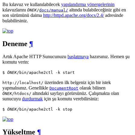
Bu kılavuz ve kullanılabilecek
yapılandırma yönergelerinin
kılavuzlarını
altında bulabileceğiniz gibi en
ÖNEK
/
docs/manual/
son sürümünü daima
http://httpd.apache.org/docs/2.4/
adresinde
bulabilirsiniz.
Deneme
¶
Artık Apache HTTP Sunucunuzu
başlatmaya
hazırsınız. Hemen şu
komutu verin:
$
ÖNEK
/bin/apache2ctl -k start
üzerinden ilk belgeniz için bir istek
http://localhost/
yapmalısınız. Genellikle
olarak bilinen
DocumentRoot
altındaki sayfayı görürsünüz. Çalışmakta olan
ÖNEK
/htdocs/
sunucuyu
durdurmak
için şu komutu verebilirsiniz:
$
ÖNEK
/bin/apache2ctl -k stop
Yükseltme
¶