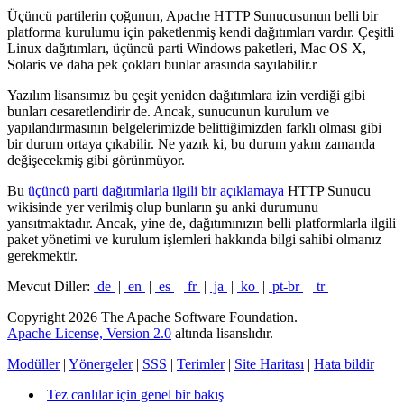
Üçüncü partilerin çoğunun, Apache HTTP Sunucusunun belli bir
platforma kurulumu için paketlenmiş kendi dağıtımları vardır. Çeşitli
Linux dağıtımları, üçüncü parti Windows paketleri, Mac OS X,
Solaris ve daha pek çokları bunlar arasında sayılabilir.r
Yazılım lisansımız bu çeşit yeniden dağıtımlara izin verdiği gibi
bunları cesaretlendirir de. Ancak, sunucunun kurulum ve
yapılandırmasının belgelerimizde belittiğimizden farklı olması gibi
bir durum ortaya çıkabilir. Ne yazık ki, bu durum yakın zamanda
değişecekmiş gibi görünmüyor.
Bu
üçüncü parti dağıtımlarla ilgili bir açıklamaya
HTTP Sunucu
wikisinde yer verilmiş olup bunların şu anki durumunu
yansıtmaktadır. Ancak, yine de, dağıtımınızın belli platformlarla ilgili
paket yönetimi ve kurulum işlemleri hakkında bilgi sahibi olmanız
gerekmektir.
Mevcut Diller:
de
|
en
|
es
|
fr
|
ja
|
ko
|
pt-br
|
tr
Copyright 2026 The Apache Software Foundation.
Apache License, Version 2.0
altında lisanslıdır.
Modüller
|
Yönergeler
|
SSS
|
Terimler
|
Site Haritası
|
Hata bildir
Tez canlılar için genel bir bakış