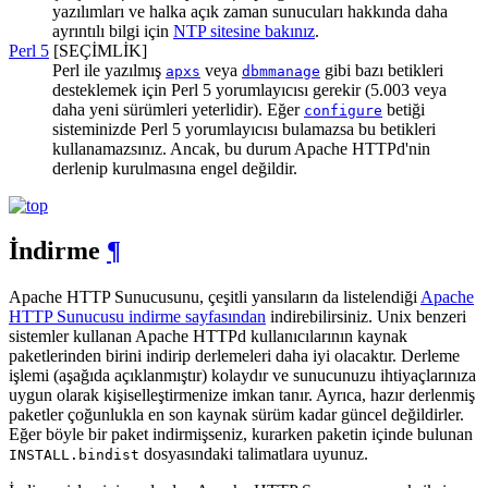
yazılımları ve halka açık zaman sunucuları hakkında daha
ayrıntılı bilgi için
NTP sitesine bakınız
.
Perl 5
[SEÇİMLİK]
Perl ile yazılmış
veya
gibi bazı betikleri
apxs
dbmmanage
desteklemek için Perl 5 yorumlayıcısı gerekir (5.003 veya
daha yeni sürümleri yeterlidir). Eğer
betiği
configure
sisteminizde Perl 5 yorumlayıcısı bulamazsa bu betikleri
kullanamazsınız. Ancak, bu durum Apache HTTPd'nin
derlenip kurulmasına engel değildir.
İndirme
¶
Apache HTTP Sunucusunu, çeşitli yansıların da listelendiği
Apache
HTTP Sunucusu indirme sayfasından
indirebilirsiniz. Unix benzeri
sistemler kullanan Apache HTTPd kullanıcılarının kaynak
paketlerinden birini indirip derlemeleri daha iyi olacaktır. Derleme
işlemi (aşağıda açıklanmıştır) kolaydır ve sunucunuzu ihtiyaçlarınıza
uygun olarak kişiselleştirmenize imkan tanır. Ayrıca, hazır derlenmiş
paketler çoğunlukla en son kaynak sürüm kadar güncel değildirler.
Eğer böyle bir paket indirmişseniz, kurarken paketin içinde bulunan
dosyasındaki talimatlara uyunuz.
INSTALL.bindist