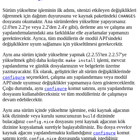
Sürüm yükseltme işleminin ilk adımı, sitenizi etkileyen değişiklikleri
öğrenmek için dağıtım duyurusunu ve kaynak paketindeki
CHANGES
dosyasını okumaktır. Ana sürümlerden yükseltme yapıyorsanız
(2.0'ten 2.2'ye veya 2.2'den 2.4'e gibi), derleme anı ve çalışma anı
yapılandırmalarındaki ana farklılıklar elle ayarlamalar yapmanızı
gerektirecektir. Ayrıca, tüm modüllerin de modül API'sindeki
değişikliklere uyum sağlaması için yükseltilmesi gerekecektir.
Aynı ana sürüm içinde yükseltme yapmak (2.2.55'ten 2.2.57'ye
yükseltmek gibi) daha kolaydır.
işlemi, mevcut
make install
yapılandırma ve günlük dosyalarınızın ve belgelerin üzerine
yazmayacaktır. Ek olarak, geliştiriciler alt sürüm değişikliklerinde
seçenekleri, çalışma anı yapılandırması veya modül
configure
API'sinde uyumsuz değişiklikler yapmamaya özen göstereceklerdir.
Çoğu durumda, aynı
komut satırını, aynı yapılandırma
configure
dosyasını kullanabileceksiniz ve tüm modülleriniz de çalışmaya
devam edebilecektir.
Aynı ana sürüm içinde yükseltme işlemine, eski kaynak ağacının
kök dizininde veya kurulu sunucunuzun
dizininde
build
bulacağınız
dosyasını yeni kaynak ağacının kök
config.nice
dizinine kopyalamak suretiyle başlayabilirsiniz. Bu dosya evvelce
kaynak ağacını yapılandırmakta kullandığınız
komut
configure
satırını içerir.
dosyasında yapmak istediğiniz
config.nice