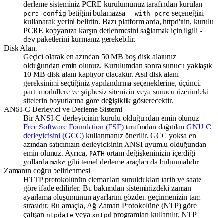
derleme sisteminiz PCRE kurulumunuz tarafından kurulan
betiğini bulamazsa
seçeneğini
pcre-config
--with-pcre
kullanarak yerini belirtin. Bazı platformlarda, httpd'nin, kurulu
PCRE kopyanıza karşın derlenmesini sağlamak için ilgili
-
paketlerini kurmanız gerekebilir.
dev
Disk Alanı
Geçici olarak en azından 50 MB boş disk alanınız
olduğundan emin olunuz. Kurulumdan sonra sunucu yaklaşık
10 MB disk alanı kaplıyor olacaktır. Asıl disk alanı
gereksinimi seçtiğiniz yapılandırma seçeneklerine, üçüncü
parti modüllere ve şüphesiz sitenizin veya sunucu üzerindeki
sitelerin boyutlarına göre değişiklik gösterecektir.
ANSI-C Derleyici ve Derleme Sistemi
Bir ANSI-C derleyicinin kurulu olduğundan emin olunuz.
Free Software Foundation (FSF)
tarafından dağıtılan
GNU C
derleyicisini (GCC)
kullanmanız önerilir. GCC yoksa en
azından satıcınızın derleyicisinin ANSI uyumlu olduğundan
emin olunuz. Ayrıca,
ortam değişkeninizin içerdiği
PATH
yollarda
gibi temel derleme araçları da bulunmalıdır.
make
Zamanın doğru belirlenmesi
HTTP protokolünün elemanları sunuldukları tarih ve saate
göre ifade edilirler. Bu bakımdan sisteminizdeki zaman
ayarlama oluşumunun ayarlarını gözden geçirmenizin tam
sırasıdır. Bu amaçla, Ağ Zaman Protokolüne (NTP) göre
çalışan
veya
programları kullanılır. NTP
ntpdate
xntpd