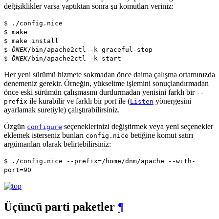
değişiklikler varsa yaptıktan sonra şu komutları veriniz:
$ ./config.nice
$ make
$ make install
$
ÖNEK
/bin/apache2ctl -k graceful-stop
$
ÖNEK
/bin/apache2ctl -k start
Her yeni sürümü hizmete sokmadan önce daima çalışma ortamınızda
denemeniz gerekir. Örneğin, yükseltme işlemini sonuçlandırmadan
önce eski sürümün çalışmasını durdurmadan yenisini farklı bir
--
ile kurabilir ve farklı bir port ile (
yönergesini
prefix
Listen
ayarlamak suretiyle) çalıştırabilirsiniz.
Özgün
seçeneklerinizi değiştirmek veya yeni seçenekler
configure
eklemek isterseniz bunları
betiğine komut satırı
config.nice
argümanları olarak belirtebilirsiniz:
$ ./config.nice --prefix=/home/dnm/apache --with-
port=90
Üçüncü parti paketler
¶