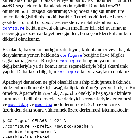
kullanarak durağan olarak derleyebilirsiniz. Ek modüller
--enable-
seçenekleri kullanılarak etkinleştirilir. Buradaki
,
modül
modül
önünden
dizgesi kaldırılmış ve içindeki altçizgi imleri tire
mod_
imleri ile değiştirilmiş modül ismidir. Temel modülleri de benzer
şekilde
seçenekleriyle iptal edebilirsiniz.
--disable-
modül
betiği mevcut olmayan modüller için sizi uyarmayıp,
configure
seçeneği yok saymakla yetineceğinden, bu seçenekleri kullanırken
dikkatli olmalısınız.
Ek olarak, bazen kullandığınız derleyici, kütüphaneler veya başlık
dosyalarının yerleri hakkında
betiğine ilave bilgiler
configure
sağlamanız gerekir. Bu işlem
betiğine ya ortam
configure
değişkenleriyle ya da komut satırı seçenekleriyle bilgi aktarılarak
yapılır. Daha fazla bilgi için
kılavuz sayfasına bakınız.
configure
Apache'yi derlerken ne gibi olasılıklara sahip olduğunuz hakkında
bir izlenim edinmeniz için aşağıda tipik bir örneğe yer verilmiştir. Bu
örnekte, Apache'nin
önekiyle başlayan dizinlere
/sw/pkg/apache
kurulması, belli bir derleyici ve derleyici seçenekleriyle derlenmesi
ve
ve
modüllerinin de DSO mekanizması
mod_ldap
mod_lua
üzerinden daha sonra yüklenmek üzere derlenmesi istenmektedir:
$ CC="pgcc" CFLAGS="-O2" \
./configure --prefix=/sw/pkg/apache \
--enable-ldap=shared \
--enable-lua=shared