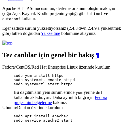
Apache HTTP Sunucusunun, derleme ortamını oluşturmak için
çoğu Açık Kaynak Kodlu projenin yaptığı gibi
ve
libtool
kullanır.
autoconf
Eğer sadece sürüm yükseltiyorsanız (2.4.8'dwn 2.4.9'a yükseltmek
gibi) lütfen doğrudan
Yükseltme
bölümüne atlayınız.
Tez canlılar için genel bir bakış
¶
Fedora/CentOS/Red Hat Enterprise Linux üzerinde kurulum
sudo yum install httpd

sudo systemctl enable httpd

sudo systemctl start httpd
Bu dağıtımların yeni sürümlerinde
yerine
yum
dnf
kullanılmaktadır.
. Daha ayrıntılı bilgi için
Fedora
yum
projesinin belgelerine
bakınız.
Ubuntu/Debian üzerinde kurulum
sudo apt install apache2

sudo service apache2 start