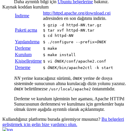
Daha ayrıntılı bilgi için
Ubuntu belgelerine
bakınız.
Kaynak koddan kurulum
http://httpd.apache.org/download.cgi
İndirme
adresinden en son dağıtımı indirin.
$ gzip -d httpd-
NN
.tar.gz
Paketi açma
$ tar xvf httpd-
NN
.tar
$ cd httpd-
NN
Yapılandırma
$ ./configure --prefix=
ÖNEK
Derleme
$ make
Kurulum
$ make install
Kişiselleştirme
$ vi
ÖNEK
/conf/apache2.conf
Deneme
$
ÖNEK
/bin/apache2ctl -k start
NN
yerine kuracağınız sürümü,
yerine de dosya
ÖNEK
sisteminde sunucunun altına kurulacağı dizin yolunu yazınız.
belirtilmezse
öntanımlıdır.
ÖNEK
/usr/local/apache2
Derleme ve kurulum işleminin her aşaması, Apache HTTPd
Sunucusunun derlenmesi ve kurulması için gerekenler başta
olmak üzere aşağıda ayrıntılı olarak açıklanmıştır.
Kullandığınız platformu burada göremiyor musunuz?
Bu belgeleri
geliştirmek için gelin bize yardımcı olun.