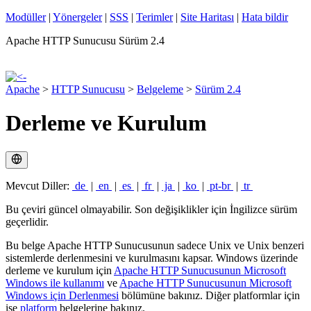
Modüller
|
Yönergeler
|
SSS
|
Terimler
|
Site Haritası
|
Hata bildir
Apache HTTP Sunucusu Sürüm 2.4
Apache
>
HTTP Sunucusu
>
Belgeleme
>
Sürüm 2.4
Derleme ve Kurulum
Mevcut Diller:
de
|
en
|
es
|
fr
|
ja
|
ko
|
pt-br
|
tr
Bu çeviri güncel olmayabilir. Son değişiklikler için İngilizce sürüm
geçerlidir.
Bu belge Apache HTTP Sunucusunun sadece Unix ve Unix benzeri
sistemlerde derlenmesini ve kurulmasını kapsar. Windows üzerinde
derleme ve kurulum için
Apache HTTP Sunucusunun Microsoft
Windows ile kullanımı
ve
Apache HTTP Sunucusunun Microsoft
Windows için Derlenmesi
bölümüne bakınız. Diğer platformlar için
ise
platform
belgelerine bakınız.