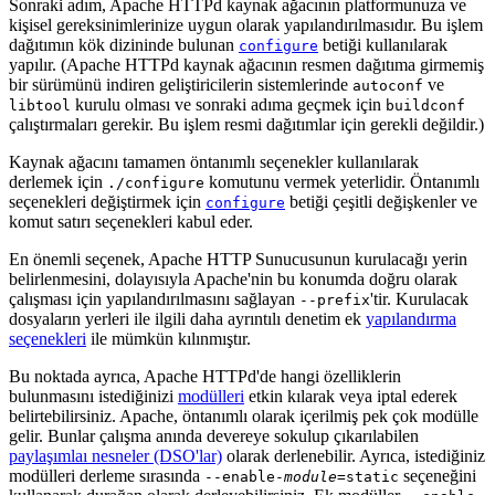
Sonraki adım, Apache HTTPd kaynak ağacının platformunuza ve
kişisel gereksinimlerinize uygun olarak yapılandırılmasıdır. Bu işlem
dağıtımın kök dizininde bulunan
betiği kullanılarak
configure
yapılır. (Apache HTTPd kaynak ağacının resmen dağıtıma girmemiş
bir sürümünü indiren geliştiricilerin sistemlerinde
ve
autoconf
kurulu olması ve sonraki adıma geçmek için
libtool
buildconf
çalıştırmaları gerekir. Bu işlem resmi dağıtımlar için gerekli değildir.)
Kaynak ağacını tamamen öntanımlı seçenekler kullanılarak
derlemek için
komutunu vermek yeterlidir. Öntanımlı
./configure
seçenekleri değiştirmek için
betiği çeşitli değişkenler ve
configure
komut satırı seçenekleri kabul eder.
En önemli seçenek, Apache HTTP Sunucusunun kurulacağı yerin
belirlenmesini, dolayısıyla Apache'nin bu konumda doğru olarak
çalışması için yapılandırılmasını sağlayan
'tir. Kurulacak
--prefix
dosyaların yerleri ile ilgili daha ayrıntılı denetim ek
yapılandırma
seçenekleri
ile mümkün kılınmıştır.
Bu noktada ayrıca, Apache HTTPd'de hangi özelliklerin
bulunmasını istediğinizi
modülleri
etkin kılarak veya iptal ederek
belirtebilirsiniz. Apache, öntanımlı olarak içerilmiş pek çok modülle
gelir. Bunlar çalışma anında devereye sokulup çıkarılabilen
paylaşımlaı nesneler (DSO'lar)
olarak derlenebilir. Ayrıca, istediğiniz
modülleri derleme sırasında
seçeneğini
--enable-
module
=static