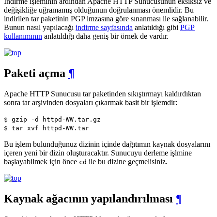
İndirme işleminin ardından Apache HTTP Sunucusunun eksiksiz ve
değişikliğe uğramamış olduğunun doğrulanması önemlidir. Bu
indirilen tar paketinin PGP imzasına göre sınanması ile sağlanabilir.
Bunun nasıl yapılacağı
indirme sayfasında
anlatıldığı gibi
PGP
kullanımının
anlatıldığı daha geniş bir örnek de vardır.
Paketi açma
¶
Apache HTTP Sunucusu tar paketinden sıkıştırmayı kaldırdıktan
sonra tar arşivinden dosyaları çıkarmak basit bir işlemdir:
$ gzip -d httpd-
NN
.tar.gz
$ tar xvf httpd-
NN
.tar
Bu işlem bulunduğunuz dizinin içinde dağıtımın kaynak dosyalarını
içeren yeni bir dizin oluşturacaktır. Sunucuyu derleme işlmine
başlayabilmek için önce
ile bu dizine geçmelisiniz.
cd
Kaynak ağacının yapılandırılması
¶