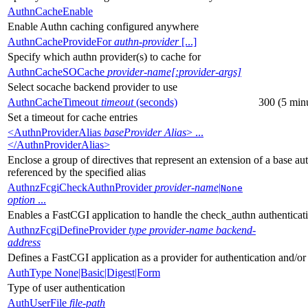
AuthnCacheEnable
Enable Authn caching configured anywhere
AuthnCacheProvideFor
authn-provider
[...]
Specify which authn provider(s) to cache for
AuthnCacheSOCache
provider-name[:provider-args]
Select socache backend provider to use
AuthnCacheTimeout
timeout
(seconds)
300 (5 min
Set a timeout for cache entries
<AuthnProviderAlias
baseProvider Alias
> ...
</AuthnProviderAlias>
Enclose a group of directives that represent an extension of a base au
referenced by the specified alias
AuthnzFcgiCheckAuthnProvider
provider-name
|
None
option
...
Enables a FastCGI application to handle the check_authn authenticat
AuthnzFcgiDefineProvider
type
provider-name
backend-
address
Defines a FastCGI application as a provider for authentication and/or
AuthType None|Basic|Digest|Form
Type of user authentication
AuthUserFile
file-path