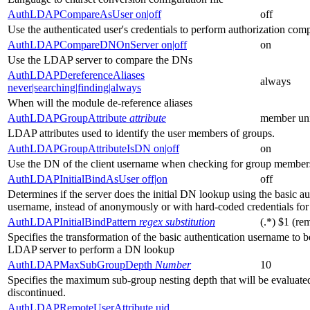
AuthLDAPCompareAsUser on|off
off
Use the authenticated user's credentials to perform authorization com
AuthLDAPCompareDNOnServer on|off
on
Use the LDAP server to compare the DNs
AuthLDAPDereferenceAliases
always
never|searching|finding|always
When will the module de-reference aliases
AuthLDAPGroupAttribute
attribute
member un
LDAP attributes used to identify the user members of groups.
AuthLDAPGroupAttributeIsDN on|off
on
Use the DN of the client username when checking for group member
AuthLDAPInitialBindAsUser off|on
off
Determines if the server does the initial DN lookup using the basic a
username, instead of anonymously or with hard-coded credentials for 
AuthLDAPInitialBindPattern
regex
substitution
(.*) $1 (re
Specifies the transformation of the basic authentication username to 
LDAP server to perform a DN lookup
AuthLDAPMaxSubGroupDepth
Number
10
Specifies the maximum sub-group nesting depth that will be evaluated
discontinued.
AuthLDAPRemoteUserAttribute uid