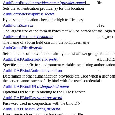
AuthFormProvider
provider-name
[
provider-name
] ...
file
Sets the authentication provider(s) for this location
AuthFormSitePassphrase
secret
Bypass authentication checks for high traffic sites
AuthFormSize
size
8192
The largest size of the form in bytes that will be parsed for the login d
AuthFormUsername
fieldname
httpd_user
The name of a form field carrying the login username
AuthGroupFile
file-path
Sets the name of a text file containing the list of user groups for autho
AuthLDAPAuthorizePrefix
prefix
AUTHORI
Specifies the prefix for environment variables set during authorizatio
AuthLDAPBindAuthoritative off|on
on
Determines if other authentication providers are used when a user c
the server cannot successfully bind with the user's credentials.
AuthLDAPBindDN
distinguished-name
Optional DN to use in binding to the LDAP server
AuthLDAPBindPassword
password
Password used in conjunction with the bind DN
AuthLDAPCharsetConfig
file-path
Language to charset conversion configuration file