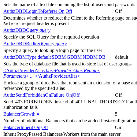
Sets the name of a text file containing the list of users and passwords 
AuthzDBDLoginToReferer On|Off
Off
Determines whether to redirect the Client to the Referring page on suc
request header is present
Referer
AuthzDBDQuery
query
Specify the SQL Query for the required operation
AuthzDBDRedirectQuery
query
Specify a query to look up a login page for the user
AuthzDBMType default|SDBM|GDBM|NDBM|DB
default
Sets the type of database file that is used to store list of user groups
<AuthzProviderAlias
baseProvider Alias Require-
Parameters
> ... </AuthzProviderAlias>
Enclose a group of directives that represent an extension of a base au
referenced by the specified alias
AuthzSendForbiddenOnFailure On|Off
Off
Send '403 FORBIDDEN' instead of '401 UNAUTHORIZED' if authen
authorization fails
BalancerGrowth
#
5
Number of additional Balancers that can be added Post-configuration
BalancerInherit On|Off
On
Inherit ProxyPassed Balancers/Workers from the main server