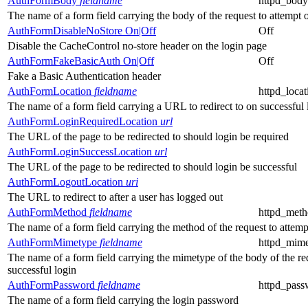
AuthFormBody
fieldname
httpd_body
The name of a form field carrying the body of the request to attempt 
AuthFormDisableNoStore On|Off
Off
Disable the CacheControl no-store header on the login page
AuthFormFakeBasicAuth On|Off
Off
Fake a Basic Authentication header
AuthFormLocation
fieldname
httpd_locat
The name of a form field carrying a URL to redirect to on successful 
AuthFormLoginRequiredLocation
url
The URL of the page to be redirected to should login be required
AuthFormLoginSuccessLocation
url
The URL of the page to be redirected to should login be successful
AuthFormLogoutLocation
uri
The URL to redirect to after a user has logged out
AuthFormMethod
fieldname
httpd_met
The name of a form field carrying the method of the request to attemp
AuthFormMimetype
fieldname
httpd_mim
The name of a form field carrying the mimetype of the body of the re
successful login
AuthFormPassword
fieldname
httpd_pass
The name of a form field carrying the login password