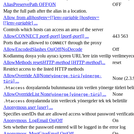
AliasPreservePath OFF|ON
OFF
Map the full path after the alias in a location.
Allow from all|
host
|env=[!]
env-variable
[
host
|env=
[!]
env-variable
] ...
Controls which hosts can access an area of the server
AllowCONNECT
port
[-
port
] [
port
[-
port
]] ...
443 563
Ports that are allowed to
through the proxy
CONNECT
AllowEncodedSlashes On|Off|NoDecode
Off
Kodlanmış dosya yolu ayracı içeren URL'lere izin verilip verilmeyeceğ
AllowMethods reset|
HTTP-method
[
HTTP-method
]...
reset
Restrict access to the listed HTTP methods
AllowOverride All|None|
[
yönerge-türü
yönerge-
None (2.3.
] ...
türü
dosyalarında bulunmasına izin verilen yönerge türleri belirt
.htaccess
AllowOverrideList None|
[
] ...
None
yönerge
yönerge-türü
dosyalarında izin verilecek yönergeler tek tek belirtilir
.htaccess
Anonymous
user
[
user
] ...
Specifies userIDs that are allowed access without password verificati
Anonymous_LogEmail On|Off
On
Sets whether the password entered will be logged in the error log
Anonymous_MustGiveEmail On|Off
On