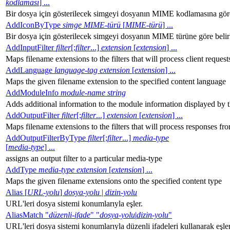
kodlaması
] ...
Bir dosya için gösterilecek simgeyi dosyanın MIME kodlamasına göre 
AddIconByType
simge
MIME-türü
[
MIME-türü
] ...
Bir dosya için gösterilecek simgeyi dosyanın MIME türüne göre belirl
AddInputFilter
filter
[;
filter
...]
extension
[
extension
] ...
Maps filename extensions to the filters that will process client request
AddLanguage
language-tag
extension
[
extension
] ...
Maps the given filename extension to the specified content language
AddModuleInfo
module-name
string
Adds additional information to the module information displayed by t
AddOutputFilter
filter
[;
filter
...]
extension
[
extension
] ...
Maps filename extensions to the filters that will process responses fr
AddOutputFilterByType
filter
[;
filter
...]
media-type
[
media-type
] ...
assigns an output filter to a particular media-type
AddType
media-type
extension
[
extension
] ...
Maps the given filename extensions onto the specified content type
Alias [
URL-yolu
]
dosya-yolu
|
dizin-yolu
URL'leri dosya sistemi konumlarıyla eşler.
AliasMatch "
düzenli-ifade
" "
dosya-yolu
|
dizin-yolu
"
URL'leri dosya sistemi konumlarıyla düzenli ifadeleri kullanarak eşler