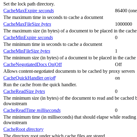
Set the lock path directory.
CacheMaxExpire
seconds
86400 (one
The maximum time in seconds to cache a document
CacheMaxFileSize
bytes
1000000
The maximum size (in bytes) of a document to be placed in the cache
CacheMinExpire
seconds
0
The minimum time in seconds to cache a document
CacheMinFileSize
bytes
1
The minimum size (in bytes) of a document to be placed in the cache
CacheNegotiatedDocs On|Off
Off
Allows content-negotiated documents to be cached by proxy servers
CacheQuickHandler
on|off
on
Run the cache from the quick handler.
CacheReadSize
bytes
0
The minimum size (in bytes) of the document to read and be cached b
downstream
CacheReadTime
milliseconds
0
The minimum time (in milliseconds) that should elapse while reading b
downstream
CacheRoot
directory
The directory root under which cache files are stored