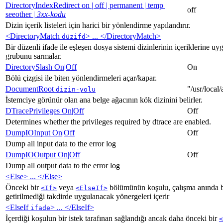
DirectoryIndexRedirect on | off | permanent | temp |
off
seeother |
3xx-kodu
Dizin içerik listeleri için harici bir yönlendirme yapılandırır.
<DirectoryMatch
> ... </DirectoryMatch>
düzifd
Bir düzenli ifade ile eşleşen dosya sistemi dizinlerinin içeriklerine u
grubunu sarmalar.
DirectorySlash On|Off
On
Bölü çizgisi ile biten yönlendirmeleri açar/kapar.
DocumentRoot
"/usr/local
dizin-yolu
İstemciye görünür olan ana belge ağacının kök dizinini belirler.
DTracePrivileges On|Off
Off
Determines whether the privileges required by dtrace are enabled.
DumpIOInput On|Off
Off
Dump all input data to the error log
DumpIOOutput On|Off
Off
Dump all output data to the error log
<Else> ... </Else>
Önceki bir
veya
bölümünün koşulu, çalışma anında bi
<If>
<ElseIf>
getirilmediği takdirde uygulanacak yönergeleri içerir
<ElseIf
> ... </ElseIf>
ifade
İçerdiği koşulun bir istek tarafınan sağlandığı ancak daha önceki bir
<