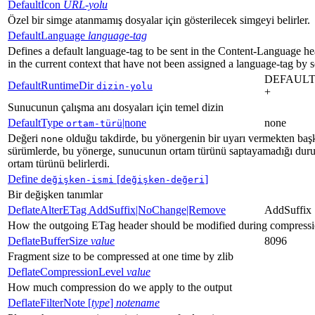
DefaultIcon
URL-yolu
Özel bir simge atanmamış dosyalar için gösterilecek simgeyi belirler.
DefaultLanguage
language-tag
Defines a default language-tag to be sent in the Content-Language head
in the current context that have not been assigned a language-tag by
DEFAULT
DefaultRuntimeDir
dizin-yolu
+
Sunucunun çalışma anı dosyaları için temel dizin
DefaultType
|none
none
ortam-türü
Değeri
olduğu takdirde, bu yönergenin bir uyarı vermekten başk
none
sürümlerde, bu yönerge, sunucunun ortam türünü saptayamadığı dur
ortam türünü belirlerdi.
Define
[
]
değişken-ismi
değişken-değeri
Bir değişken tanımlar
DeflateAlterETag AddSuffix|NoChange|Remove
AddSuffix
How the outgoing ETag header should be modified during compress
DeflateBufferSize
value
8096
Fragment size to be compressed at one time by zlib
DeflateCompressionLevel
value
How much compression do we apply to the output
DeflateFilterNote [
type
]
notename