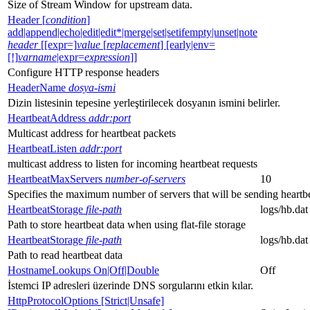
Size of Stream Window for upstream data.
Header [
condition
]
add|append|echo|edit|edit*|merge|set|setifempty|unset|note
header
[[expr=]
value
[
replacement
] [early|env=
[!]
varname
|expr=
expression
]]
Configure HTTP response headers
HeaderName
dosya-ismi
Dizin listesinin tepesine yerleştirilecek dosyanın ismini belirler.
HeartbeatAddress
addr:port
Multicast address for heartbeat packets
HeartbeatListen
addr:port
multicast address to listen for incoming heartbeat requests
HeartbeatMaxServers
number-of-servers
10
Specifies the maximum number of servers that will be sending heartbea
HeartbeatStorage
file-path
logs/hb.dat
Path to store heartbeat data when using flat-file storage
HeartbeatStorage
file-path
logs/hb.dat
Path to read heartbeat data
HostnameLookups On|Off|Double
Off
İstemci IP adresleri üzerinde DNS sorgularını etkin kılar.
HttpProtocolOptions [Strict|Unsafe]