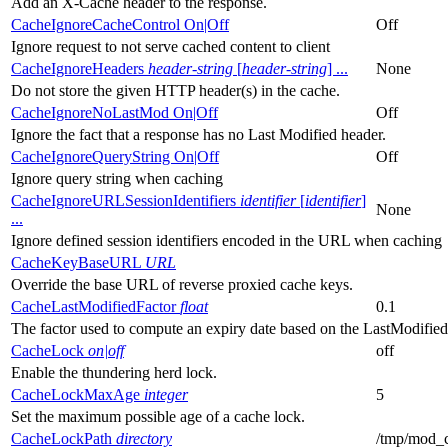
Add an X-Cache header to the response.
CacheIgnoreCacheControl On|Off
Off
Ignore request to not serve cached content to client
CacheIgnoreHeaders
header-string
[
header-string
] ...
None
Do not store the given HTTP header(s) in the cache.
CacheIgnoreNoLastMod On|Off
Off
Ignore the fact that a response has no Last Modified header.
CacheIgnoreQueryString On|Off
Off
Ignore query string when caching
CacheIgnoreURLSessionIdentifiers
identifier
[
identifier
]
None
...
Ignore defined session identifiers encoded in the URL when caching
CacheKeyBaseURL
URL
Override the base URL of reverse proxied cache keys.
CacheLastModifiedFactor
float
0.1
The factor used to compute an expiry date based on the LastModified
CacheLock
on|off
off
Enable the thundering herd lock.
CacheLockMaxAge
integer
5
Set the maximum possible age of a cache lock.
CacheLockPath
directory
/tmp/mod_c