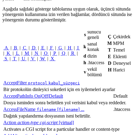
Aşağıda sağdaki gösterge tablolarına uygun olarak, üçüncü sütunda
yönergenin kullanımına izin verilen bağlamlar, dördüncü sütunda ise
yönergenin durumu gösterilmiştir.
sunucu
s
Ç
Çekirdek
geneli
M
MPM
sanal
k
A
|
B
|
C
|
D
|
E
|
F
|
G
|
H
|
I
konak
T
Temel
|
K
|
L
|
M
|
N
|
O
|
P
|
Q
|
R
|
d
dizin
E
Eklenti
S
|
T
|
U
|
V
|
W
|
X
h
.htaccess
D
Deneysel
vekil
H
Harici
v
bölümü
AcceptFilter
protocol
kabul_süzgeci
Bir protokolün dinleyici soketleri için en iyilemeleri ayarlar
AcceptPathInfo On|Off|Default
Default
Dosya isminden sonra belirtilen yol verisini kabul veya reddeder.
AccessFileName
[
] ...
.htaccess
filename
filename
Dağıtık yapılandırma dosyasının ismi belirtilir.
Action
action-type
cgi-script
[virtual]
Activates a CGI script for a particular handler or content-type