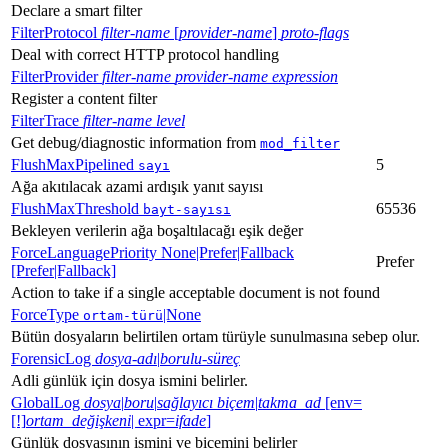
Declare a smart filter
FilterProtocol
filter-name
[
provider-name
]
proto-flags
Deal with correct HTTP protocol handling
FilterProvider
filter-name
provider-name
expression
Register a content filter
FilterTrace
filter-name
level
Get debug/diagnostic information from
mod_filter
FlushMaxPipelined
5
sayı
Ağa akıtılacak azami ardışık yanıt sayısı
FlushMaxThreshold
65536
bayt-sayısı
Bekleyen verilerin ağa boşaltılacağı eşik değer
ForceLanguagePriority None|Prefer|Fallback
Prefer
[Prefer|Fallback]
Action to take if a single acceptable document is not found
ForceType
|None
ortam-türü
Bütün dosyaların belirtilen ortam türüyle sunulmasına sebep olur.
ForensicLog
dosya-adı
|
borulu-süreç
Adli günlük için dosya ismini belirler.
GlobalLog
dosya
|
boru
|
sağlayıcı
biçem
|
takma_ad
[env=
[!]
ortam_değişkeni
| expr=
ifade
]
Günlük dosyasının ismini ve biçemini belirler