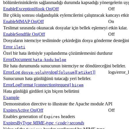
bölümlerininkilerin sağlanmadığı durumda kapsadığı yönergelerin uy
EnableExceptionHook On|Off
Off
Bir çöküş sonrası olağandışılık eylemcilerini çalıştıracak kancayı etkin
EnableMMAP On|Off
On
Teslimat sırasında okunacak dosyalar için bellek eşlemeyi etkin kılar.
EnableSendfile On|Off
Off
Dosyaların istemciye tesliminde çekirdeğin dosya gönderme desteğinin
Error
ileti
Özel bir hata iletisiyle yapılandırma çözümlemesini durdurur
ErrorDocument
hata-kodu
belge
Bir hata durumunda sunucunun istemciye ne döndüreceğini belirler.
ErrorLog
|syslog[:[
][:
]]
logs/error_
dosya-yolu
oluşum
etiket
Sunucunun hata günlüğünü tutacağı yeri belirler.
ErrorLogFormat [connection|request]
biçem
Hata günlüğü girdileri için biçem belirtimi
Example
Demonstration directive to illustrate the Apache module API
ExpiresActive On|Off
Off
Enables generation of
headers
Expires
ExpiresByType
MIME-type
<code>seconds