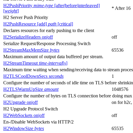
H2PushPriority
mime-type
[after|before|interleaved]
* After 16
[
weight
]
H2 Server Push Priority
H2PushResource [add]
path
[critical]
Declares resources for early pushing to the client
H2SerializeHeaders on|off
off
Serialize Request/Response Processing Switch
H2StreamMaxMemSize
bytes
65536
Maximum amount of output data buffered per stream.
H2StreamTimeout
time-interval
[s]
Maximum time waiting when sending/receiving data to stream proces
H2TLSCoolDownSecs
seconds
1
Configure the number of seconds of idle time on TLS before shrinkin
H2TLSWarmUpSize
amount
1048576
Configure the number of bytes on TLS connection before doing max 
H2Upgrade on|off
on for h2c, 
H2 Upgrade Protocol Switch
H2WebSockets on|off
off
En-/Disable WebSockets via HTTP/2
H2WindowSize
bytes
65535