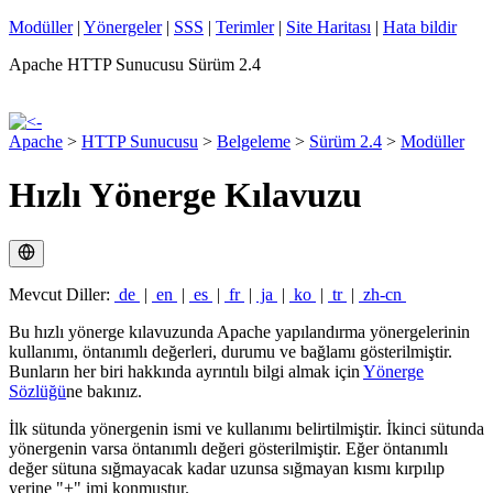
Modüller
|
Yönergeler
|
SSS
|
Terimler
|
Site Haritası
|
Hata bildir
Apache HTTP Sunucusu Sürüm 2.4
Apache
>
HTTP Sunucusu
>
Belgeleme
>
Sürüm 2.4
>
Modüller
Hızlı Yönerge Kılavuzu
Mevcut Diller:
de
|
en
|
es
|
fr
|
ja
|
ko
|
tr
|
zh-cn
Bu hızlı yönerge kılavuzunda Apache yapılandırma yönergelerinin
kullanımı, öntanımlı değerleri, durumu ve bağlamı gösterilmiştir.
Bunların her biri hakkında ayrıntılı bilgi almak için
Yönerge
Sözlüğü
ne bakınız.
İlk sütunda yönergenin ismi ve kullanımı belirtilmiştir. İkinci sütunda
yönergenin varsa öntanımlı değeri gösterilmiştir. Eğer öntanımlı
değer sütuna sığmayacak kadar uzunsa sığmayan kısmı kırpılıp
yerine "+" imi konmuştur.