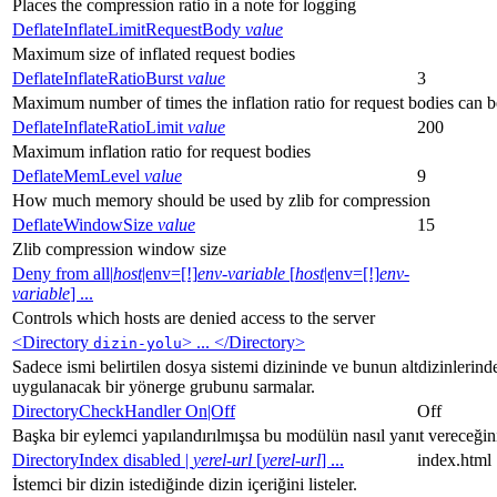
Places the compression ratio in a note for logging
DeflateInflateLimitRequestBody
value
Maximum size of inflated request bodies
DeflateInflateRatioBurst
value
3
Maximum number of times the inflation ratio for request bodies can b
DeflateInflateRatioLimit
value
200
Maximum inflation ratio for request bodies
DeflateMemLevel
value
9
How much memory should be used by zlib for compression
DeflateWindowSize
value
15
Zlib compression window size
Deny from all|
host
|env=[!]
env-variable
[
host
|env=[!]
env-
variable
] ...
Controls which hosts are denied access to the server
<Directory
> ... </Directory>
dizin-yolu
Sadece ismi belirtilen dosya sistemi dizininde ve bunun altdizinlerind
uygulanacak bir yönerge grubunu sarmalar.
DirectoryCheckHandler On|Off
Off
Başka bir eylemci yapılandırılmışsa bu modülün nasıl yanıt vereceğini
DirectoryIndex disabled |
yerel-url
[
yerel-url
] ...
index.html
İstemci bir dizin istediğinde dizin içeriğini listeler.