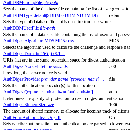
AuthDBMGroupFile
file-path
Sets the name of the database file containing the list of user groups fo
AuthDBMType default|SDBM|GDBM|NDBM|DB
default
Sets the type of database file that is used to store passwords
AuthDBMUserFile
file-path
Sets the name of a database file containing the list of users and passw
AuthDigestAlgorithm MD5|MD5-sess
MD5
Selects the algorithm used to calculate the challenge and response has
AuthDigestDomain
URI
[
URI
] ...
URIs that are in the same protection space for digest authentication
AuthDigestNonceLifetime
seconds
300
How long the server nonce is valid
AuthDigestProvider
provider-name
[
provider-name
] ...
file
Sets the authentication provider(s) for this location
AuthDigestQop none|auth|auth-int [auth|auth-int]
auth
Determines the quality-of-protection to use in digest authentication
AuthDigestShmemSize
size
1000
The amount of shared memory to allocate for keeping track of clients
AuthFormAuthoritative On|Off
On
Sets whether authorization and authentication are passed to lower le