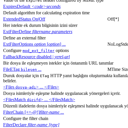
Value of the
header configured by MIME type
Expires
ExpiresDefault
<code>seconds
Default algorithm for calculating expiration time
ExtendedStatus On|Off
Off[*]
Her istekte ek durum bilgisinin izini sürer
ExtFilterDefine
filtername
parameters
Define an external filter
ExtFilterOptions
option
[
option
] ...
NoLogStde
Configure
options
mod_ext_filter
FallbackResource disabled |
yerel-url
Bir dosya ile eşleşmeyen istekler için öntanımlı URL tanımlar
FileETag
...
MTime Siz
bileşen
Duruk dosyalar için
HTTP yanıt başlığını oluşturmakta kullanıla
ETag
belirler.
<Files
> ... </Files>
dosya-adı
Dosya isimleriyle eşleşme halinde uygulanacak yönergeleri içerir.
<FilesMatch
> ... </FilesMatch>
düzifd
Düzenli ifadelerin dosya isimleriyle eşleşmesi halinde uygulanacak yön
FilterChain [+=-@!]
filter-name
...
Configure the filter chain
FilterDeclare
filter-name
[type]