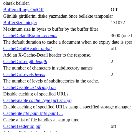
olarak belirler.
BufferedLogs On|Off
Off
Günlük girdilerini diske yazmadan önce bellekte tamponlar
BufferSize integer
131072
Maximum size in bytes to buffer by the buffer filter
CacheDefaultExpire
seconds
3600 (one 
The default duration to cache a document when no expiry date is spec
CacheDetailHeader
on|off
off
Add an X-Cache-Detail header to the response.
CacheDirLength
length
2
The number of characters in subdirectory names
CacheDirLevels
levels
2
The number of levels of subdirectories in the cache.
CacheDisable
url-string
|
on
Disable caching of specified URLs
CacheEnable
cache_type
[
url-string
]
Enable caching of specified URLs using a specified storage manager
CacheFile
file-path
[
file-path
] ...
Cache a list of file handles at startup time
CacheHeader
on|off
off