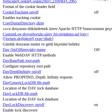
Netscape|Cookie|Cookie2|RFC2109|RFC2965
Format of the cookie header field
CookieTracking on|off
off
Enables tracking cookie
CoreDumpDirectory
dizin
dosyasını dökümlemek üzere Apache HTTP Sunucusunun geçmey
core
CustomLog
dosya
|
borulu-süreç
biçem
|
takma-ad
[env=
[!]
ortam-değişkeni
]| expr=
ifade
]
Günlük dosyasın ismini ve girdi biçemini belirler.
Dav On|Off|
provider-name
Off
Enable WebDAV HTTP methods
DavBasePath
root-path
Configure repository root path
DavDepthInfinity on|off
off
Allow PROPFIND, Depth: Infinity requests
DavGenericLockDB
file-path
Location of the DAV lock database
DavLockDB
file-path
Location of the DAV lock database
DavLockDiscovery on|off
on
Enable lock discovery