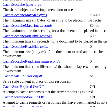
CacheSocache
type[:args]
The shared object cache implementation to use
CacheSocacheMaxSize
bytes
102400
The maximum size (in bytes) of an entry to be placed in the cache
CacheSocacheMaxTime
seconds
86400
The maximum time (in seconds) for a document to be placed in the c
CacheSocacheMinTime
seconds
600
The minimum time (in seconds) for a document to be placed in the c
CacheSocacheReadSize
bytes
0
The minimum size (in bytes) of the document to read and be cached b
downstream
CacheSocacheReadTime
milliseconds
0
The minimum time (in milliseconds) that should elapse while reading b
downstream
CacheStaleOnError
on|off
on
Serve stale content in place of 5xx responses.
CacheStoreExpired On|Off
Off
Attempt to cache responses that the server reports as expired
CacheStoreNoStore On|Off
Off
Attempt to cache requests or responses that have been marked as no-s