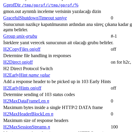
GprofDir
|
%
/tmp/gprof/
/tmp/gprof/
gmon.out ayrıntılı inceleme verisinin yazılacağı dizin
GracefulShutdownTimeout
saniye
0
Sunucunun nazikçe kapatılmasının ardından ana süreç çıkana kadar g
aşımı belirler.
Group
unix-grubu
#-1
İsteklere yanıt verecek sunucunun ait olacağı grubu belirler.
H2CopyFiles on|off
off
Determine file handling in responses
H2Direct on|off
on for h2c, 
H2 Direct Protocol Switch
H2EarlyHint
name
value
Add a response header to be picked up in 103 Early Hints
H2EarlyHints on|off
off
Determine sending of 103 status codes
H2MaxDataFrameLen
n
0
Maximum bytes inside a single HTTP/2 DATA frame
H2MaxHeaderBlockLen
n
0
Maximum size of response headers
H2MaxSessionStreams
n
100