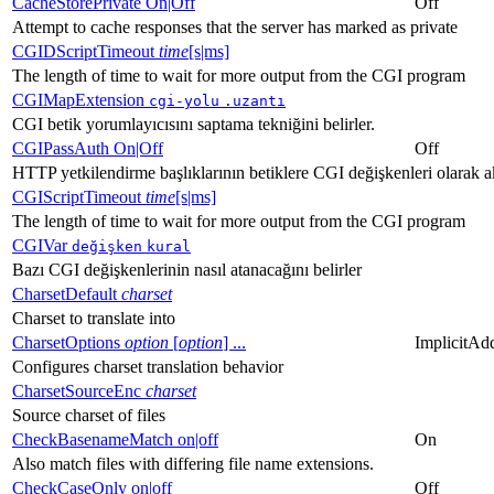
CacheStorePrivate On|Off
Off
Attempt to cache responses that the server has marked as private
CGIDScriptTimeout
time
[s|ms]
The length of time to wait for more output from the CGI program
CGIMapExtension
cgi-yolu
.uzantı
CGI betik yorumlayıcısını saptama tekniğini belirler.
CGIPassAuth On|Off
Off
HTTP yetkilendirme başlıklarının betiklere CGI değişkenleri olarak ak
CGIScriptTimeout
time
[s|ms]
The length of time to wait for more output from the CGI program
CGIVar
değişken
kural
Bazı CGI değişkenlerinin nasıl atanacağını belirler
CharsetDefault
charset
Charset to translate into
CharsetOptions
option
[
option
] ...
ImplicitAd
Configures charset translation behavior
CharsetSourceEnc
charset
Source charset of files
CheckBasenameMatch on|off
On
Also match files with differing file name extensions.
CheckCaseOnly on|off
Off