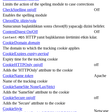
Limits the action of the speling module to case corrections
CheckSpelling on|off
Off
Enables the spelling module
ChrootDir
/dizin/yolu
Sunucunun başlatıldıktan sonra chroot(8) yapacağı dizini belirler.
ContentDigest On|Off
Off
HTTP yanıt başlıklarının üretimini etkin kılar.
Content-MD5
CookieDomain
domain
The domain to which the tracking cookie applies
CookieExpires
expiry-period
Expiry time for the tracking cookie
CookieHTTPOnly on|off
off
Adds the 'HTTPOnly' attribute to the cookie
CookieName
token
Apache
Name of the tracking cookie
CookieSameSite None|Lax|Strict
Adds the 'SameSite' attribute to the cookie
CookieSecure on|off
off
Adds the 'Secure' attribute to the cookie
CookieStyle
Netscape