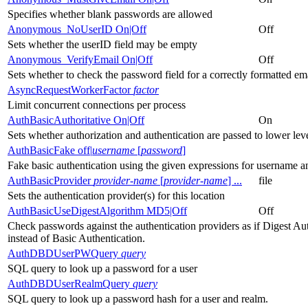
Specifies whether blank passwords are allowed
Anonymous_NoUserID On|Off
Off
Sets whether the userID field may be empty
Anonymous_VerifyEmail On|Off
Off
Sets whether to check the password field for a correctly formatted em
AsyncRequestWorkerFactor
factor
Limit concurrent connections per process
AuthBasicAuthoritative On|Off
On
Sets whether authorization and authentication are passed to lower le
AuthBasicFake off|
username
[
password
]
Fake basic authentication using the given expressions for username 
AuthBasicProvider
provider-name
[
provider-name
] ...
file
Sets the authentication provider(s) for this location
AuthBasicUseDigestAlgorithm MD5|Off
Off
Check passwords against the authentication providers as if Digest Aut
instead of Basic Authentication.
AuthDBDUserPWQuery
query
SQL query to look up a password for a user
AuthDBDUserRealmQuery
query
SQL query to look up a password hash for a user and realm.