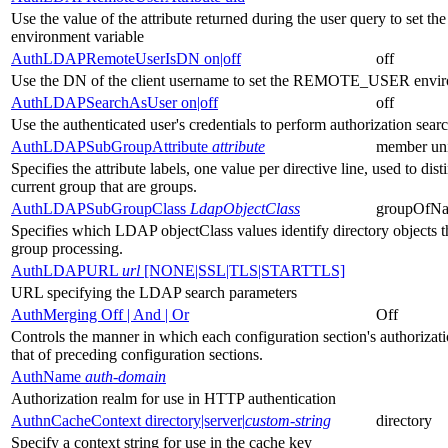
Use the value of the attribute returned during the user query to s
environment variable
AuthLDAPRemoteUserIsDN on|off
off
Use the DN of the client username to set the REMOTE_USER envir
AuthLDAPSearchAsUser on|off
off
Use the authenticated user's credentials to perform authorization sear
AuthLDAPSubGroupAttribute
attribute
member un
Specifies the attribute labels, one value per directive line, used to di
current group that are groups.
AuthLDAPSubGroupClass
LdapObjectClass
groupOfNa
Specifies which LDAP objectClass values identify directory objects t
group processing.
AuthLDAPURL
url
[NONE|SSL|TLS|STARTTLS]
URL specifying the LDAP search parameters
AuthMerging Off | And | Or
Off
Controls the manner in which each configuration section's authorizat
that of preceding configuration sections.
AuthName
auth-domain
Authorization realm for use in HTTP authentication
AuthnCacheContext directory|server|
custom-string
directory
Specify a context string for use in the cache key