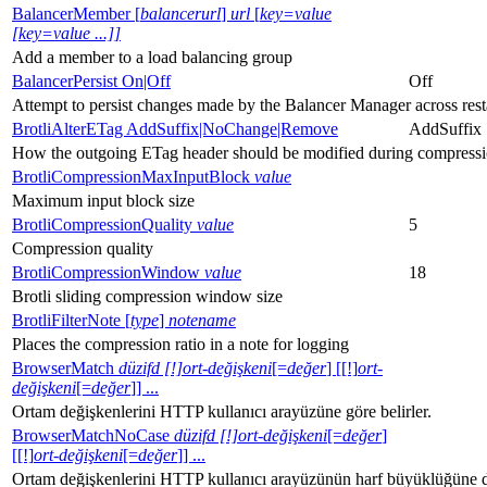
BalancerMember [
balancerurl
]
url
[
key=value
[key=value ...]]
Add a member to a load balancing group
BalancerPersist On|Off
Off
Attempt to persist changes made by the Balancer Manager across resta
BrotliAlterETag AddSuffix|NoChange|Remove
AddSuffix
How the outgoing ETag header should be modified during compress
BrotliCompressionMaxInputBlock
value
Maximum input block size
BrotliCompressionQuality
value
5
Compression quality
BrotliCompressionWindow
value
18
Brotli sliding compression window size
BrotliFilterNote [
type
]
notename
Places the compression ratio in a note for logging
BrowserMatch
düzifd [!]ort-değişkeni
[=
değer
] [[!]
ort-
değişkeni
[=
değer
]] ...
Ortam değişkenlerini HTTP kullanıcı arayüzüne göre belirler.
BrowserMatchNoCase
düzifd [!]ort-değişkeni
[=
değer
]
[[!]
ort-değişkeni
[=
değer
]] ...
Ortam değişkenlerini HTTP kullanıcı arayüzünün harf büyüklüğüne du