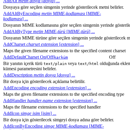
AddAlt
metin
dosya
[
dosya
] ...
Dosyaya göre seçilen simgenin yerinde gösterilecek metni belirler.
AddAltByEncoding
metin
MIME-kodlaması
[
MIME-
kodlaması
] ...
Dosyanın MIME kodlamasına göre seçilen simgenin yerinde gösterilec
AddAltByType
metin
MIME-türü
[
MIME-türü
] ...
Dosyanın MIME türüne göre seçilen simgenin yerinde gösterilecek met
AddCharset
charset
extension
[
extension
] ...
Maps the given filename extensions to the specified content charset
AddDefaultCharset On|Off|
Off
karküm
Bir yanıtın içerik türü
veya
olduğunda eklene
text/plain
text/html
kümesi parametresini belirler.
AddDescription
metin dosya
[
dosya
] ...
Bir dosya için gösterilecek açıklama belirtilir.
AddEncoding
encoding
extension
[
extension
] ...
Maps the given filename extensions to the specified encoding type
AddHandler
handler-name
extension
[
extension
] ...
Maps the filename extensions to the specified handler
AddIcon
simge
isim
[
isim
] ...
Bir dosya için gösterilecek simgeyi dosya adına göre belirler.
AddIconByEncoding
simge
MIME-kodlaması
[
MIME-