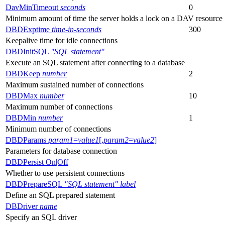
DavMinTimeout
seconds
0
Minimum amount of time the server holds a lock on a DAV resource
DBDExptime
time-in-seconds
300
Keepalive time for idle connections
DBDInitSQL
"SQL statement"
Execute an SQL statement after connecting to a database
DBDKeep
number
2
Maximum sustained number of connections
DBDMax
number
10
Maximum number of connections
DBDMin
number
1
Minimum number of connections
DBDParams
param1
=
value1
[,
param2
=
value2
]
Parameters for database connection
DBDPersist On|Off
Whether to use persistent connections
DBDPrepareSQL
"SQL statement"
label
Define an SQL prepared statement
DBDriver
name
Specify an SQL driver