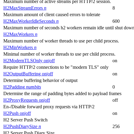
Maximum number of active streams per HTTP/2 session.
H2MaxStreamErrors
n
8
Maximum amount of client caused errors to tolerate
H2MaxWorkerIdleSeconds
n
600
Maximum number of seconds h2 workers remain idle until shut down
H2MaxWorkers
n
Maximum number of worker threads to use per child process.
H2MinWorkers
n
Minimal number of worker threads to use per child process.
H2ModernTLSOnly on|off
on
Require HTTP/2 connections to be "modern TLS" only
H2OutputBuffering on|off
on
Determine buffering behavior of output
H2Padding
numbits
0
Determine the range of padding bytes added to payload frames
H2ProxyRequests on|off
off
En-/Disable forward proxy requests via HTTP/2
H2Push on|off
on
H2 Server Push Switch
H2PushDiarySize
n
256
H2 Server Push Diary Size