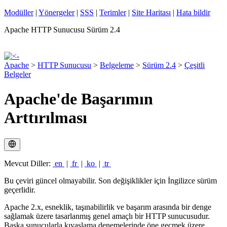
Modüller
|
Yönergeler
|
SSS
|
Terimler
|
Site Haritası
|
Hata bildir
Apache HTTP Sunucusu Sürüm 2.4
Apache
>
HTTP Sunucusu
>
Belgeleme
>
Sürüm 2.4
>
Çeşitli
Belgeler
Apache'de Başarımın
Arttırılması
Mevcut Diller:
en
|
fr
|
ko
|
tr
Bu çeviri güncel olmayabilir. Son değişiklikler için İngilizce sürüm
geçerlidir.
Apache 2.x, esneklik, taşınabilirlik ve başarım arasında bir denge
sağlamak üzere tasarlanmış genel amaçlı bir HTTP sunucusudur.
Başka sunucularla kıyaslama denemelerinde öne geçmek üzere