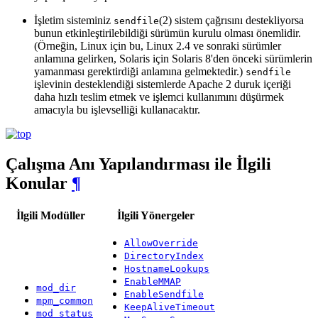
İşletim sisteminiz
(2) sistem çağrısını destekliyorsa
sendfile
bunun etkinleştirilebildiği sürümün kurulu olması önemlidir.
(Örneğin, Linux için bu, Linux 2.4 ve sonraki sürümler
anlamına gelirken, Solaris için Solaris 8'den önceki sürümlerin
yamanması gerektirdiği anlamına gelmektedir.)
sendfile
işlevinin desteklendiği sistemlerde Apache 2 duruk içeriği
daha hızlı teslim etmek ve işlemci kullanımını düşürmek
amacıyla bu işlevselliği kullanacaktır.
Çalışma Anı Yapılandırması ile İlgili
Konular
¶
İlgili Modüller
İlgili Yönergeler
AllowOverride
DirectoryIndex
HostnameLookups
EnableMMAP
mod_dir
EnableSendfile
mpm_common
KeepAliveTimeout
mod_status