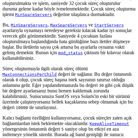
oluşturulmakta ve işlem, saniyede 32 çocuk süreç oluşturulur
duruma gelene kadar böyle ivmelenmektedir. Çocuk süreç oluşturma
işlemi
değerine ulaşılınca durmaktadır.
MinSpareServers
Bu,
,
ve
MinSpareServers
MaxSpareServers
StartServers
ayarlarıyla oynamayı neredeyse gereksiz kılacak kadar iyi sonuçlar
verecek gibi görünmektedir. Saniyede 4 çocuktan fazlası
oluşturulmaya başlandığında hata günlüğüne bazı iletiler düşmeye
başlar. Bu iletilerin sayısı çok artarsa bu ayarlarla oynama vakti
gelmiş demektir. Bunun için
çıktısını bir kılavuz olarak
mod_status
kullanabilirsiniz.
Süreç oluşturmayla ilgili olarak süreç ölümü
değeri ile sağlanır. Bu değer öntanımlı
MaxConnectionsPerChild
olarak
olup, çocuk süreç başına istek sayısının sınırsız olduğu
0
anlamına gelir. Eğer yapılandırmanızda bu değeri
gibi çok düşük
30
bir değere ayarlarsanız bunu hemen kaldırmak zorunda
kalabilirsiniz. Sunucunuzu SunOS veya Solaris'in eski bir sürümü
üzerinde çalıştırıyorsanız bellek kaçaklarına sebep olmamak için bu
değeri
ile sınırlayınız.
10000
Kalıcı bağlantı özelliğini kullanıyorsanız, çocuk süreçler zaten açık
bağlantılardan istek beklemekte olacaklardır.
KeepAliveTimeout
yönergesinin öntanımlı değeri
saniye olup bu etkiyi en aza
5
indirmeye yönelik süredir. Burada ağ band genişliği ile sunucu