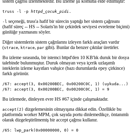
sistem çağrısı izlenmektedir. Bu izleme şu komutla elde edilmiştir:
truss -l -p
httpd_çocuk_pidi
.
seçeneği, truss'a hafif bir sürecin yaptığı her sistem çağrısını
-l
(hafif süreç -- HS -- Solaris'in bir çekirdek seviyesi evreleme biçimi)
günlüğe yazmasını söyler.
Diğer sistemlerin sistem çağrılarını izleyen farklı araçları vardır
(
,
,
gibi). Bunlar da benzer çıktılar üretirler.
strace
ktrace
par
Bu izleme sırasında, bir istemci httpd'den 10 KB'lık duruk bir dosya
talebinde bulunmuştur. Duruk olmayan veya içerik uzlaşımlı
isteklerin izleme kayıtları vahşice (bazı durumlarda epey çirkince)
farklı görünür.
/67: accept(3, 0x00200BEC, 0x00200C0C, 1) (uykuda...)
/67: accept(3, 0x00200BEC, 0x00200C0C, 1) = 9
Bu izlemede, dinleyen evre HS #67 içinde çalışmaktadır.
dizgelemesinin olmayışına dikkat edin. Özellikle bu
accept(2)
platformda worker MPM, çok sayıda portu dinlemedikçe, öntanımlı
olarak dizgeleştirilmemiş bir accept çağrısı kullanır.
/65: lwp_park(0x00000000, 0) = 0