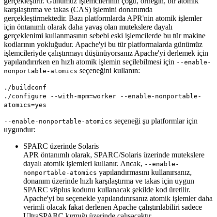
gerçekleştirir. Günümüz işlemcilerinin çoğu, örneğin, bir atomik
karşılaştırma ve takas (CAS) işlemini donanımda
gerçekleştirmektedir. Bazı platformlarda APR'nin atomik işlemler
için öntanımlı olarak daha yavaş olan mutekslere dayalı
gerçeklenimi kullanmasının sebebi eski işlemcilerde bu tür makine
kodlarının yokluğudur. Apache'yi bu tür platformalarda günümüz
işlemcileriyde çalıştırmayı düşünüyorsanız Apache'yi derlemek için
yapılandırırken en hızlı atomik işlemin seçilebilmesi için
--enable-
seçeneğini kullanın:
nonportable-atomics
./buildconf
./configure --with-mpm=worker --enable-nonportable-
atomics=yes
seçeneği şu platformlar için
--enable-nonportable-atomics
uygundur:
SPARC üzerinde Solaris
APR öntanımlı olarak, SPARC/Solaris üzerinde mutekslere
dayalı atomik işlemleri kullanır. Ancak,
--enable-
yapılandırmasını kullanırsanız,
nonportable-atomics
donanım üzerinde hızlı karşılaştırma ve takas için uygun
SPARC v8plus kodunu kullanacak şekilde kod üretilir.
Apache'yi bu seçenekle yapılandırırsanız atomik işlemler daha
verimli olacak fakat derlenen Apache çalıştırılabiliri sadece
UltraSPARC kırmığı üzerinde çalışacaktır.