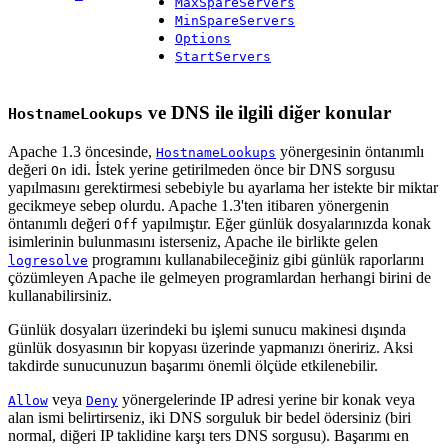
MaxSpareServers
MinSpareServers
Options
StartServers
ve DNS ile ilgili diğer konular
HostnameLookups
Apache 1.3 öncesinde,
yönergesinin öntanımlı
HostnameLookups
değeri
idi. İstek yerine getirilmeden önce bir DNS sorgusu
On
yapılmasını gerektirmesi sebebiyle bu ayarlama her istekte bir miktar
gecikmeye sebep olurdu. Apache 1.3'ten itibaren yönergenin
öntanımlı değeri
yapılmıştır. Eğer günlük dosyalarınızda konak
Off
isimlerinin bulunmasını isterseniz, Apache ile birlikte gelen
programını kullanabileceğiniz gibi günlük raporlarını
logresolve
çözümleyen Apache ile gelmeyen programlardan herhangi birini de
kullanabilirsiniz.
Günlük dosyaları üzerindeki bu işlemi sunucu makinesi dışında
günlük dosyasının bir kopyası üzerinde yapmanızı öneririz. Aksi
takdirde sunucunuzun başarımı önemli ölçüde etkilenebilir.
veya
yönergelerinde IP adresi yerine bir konak veya
Allow
Deny
alan ismi belirtirseniz, iki DNS sorguluk bir bedel ödersiniz (biri
normal, diğeri IP taklidine karşı ters DNS sorgusu). Başarımı en