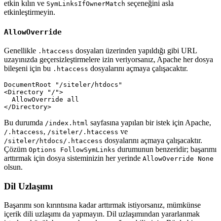
etkin kılın ve
seçeneğini asla
SymLinksIfOwnerMatch
etkinleştirmeyin.
AllowOverride
Genellikle
dosyaları üzerinden yapıldığı gibi URL
.htaccess
uzayınızda geçersizleştirmelere izin veriyorsanız, Apache her dosya
bileşeni için bu
dosyalarını açmaya çalışacaktır.
.htaccess
DocumentRoot "/siteler/htdocs"

<Directory "/">

  AllowOverride all

</Directory>
Bu durumda
sayfasına yapılan bir istek için Apache,
/index.html
,
ve
/.htaccess
/siteler/.htaccess
dosyalarını açmaya çalışacaktır.
/siteler/htdocs/.htaccess
Çözüm
durumunun benzeridir; başarımı
Options FollowSymLinks
arttırmak için dosya sisteminizin her yerinde
AllowOverride None
olsun.
Dil Uzlaşımı
Başarımı son kırıntısına kadar arttırmak istiyorsanız, mümkünse
içerik dili uzlaşımı da yapmayın. Dil uzlaşımından yararlanmak