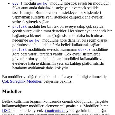
modülü
modülü gibi çok evreli bir modüldür,
event
worker
fakat aunı anda dahafazla isteğe yanıt verecek şekilde
tasarlanmıştır. Bunu, evreleri destekleyen bazı işlemleri
yapmamak suretiyle yeni isteklerle çalışacak ana evreleri
serbestleştirerek sağlar.
modülü her biri tek bir evreye sahip çok sayıda
prefork
çocuk süreç kullanımını destekler. Her süreç aynı anda tek bir
bağlantıya hizmet sunar. Çoğu sistemde daha hızlı olması
nedeniyle
modülüne göre daha iyi bir seçim olarak
worker
görünürse de bunu daha fazla bellek kullanarak sağlar.
modülünün evresiz tasarımının
modülüne
prefork
worker
göre bazı yararlı tarafları vardır: Çok evreli sistemlerde
güvenilir olmayan üçüncü parti modülleri kullanabilir ve
evrelerde hata ayıklamanın yetersiz kaldığı platformlarda
hatalarını ayıklamak daha kolaydır.
Bu modüller ve diğerleri hakkında daha ayrıntılı bilgi edinmek için
Çok Süreçlilik Modülleri
belgesine bakınız.
Modüller
Bellek kullanımı başarım konusunda önemli olduğundan gerçekte
kullanmadığınız modülleri elemeye çalışmalısınız. Modülleri birer
DSO
olarak derlediyseniz
yönergesinin bulunduğu
LoadModule