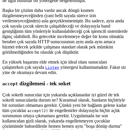
ile ilgili hususlar bu yönergede belgelenmiştir.
Başka bir çözüm daha vardır ancak döngü kısmen
dizgilenmeyeceğinden (yani belli sayıda sürece izin
verilemeyeceğinden) asla gerçeklenmemiştir. Bu sadece, aynı anda
çok sayıda çocuk sürecin çalışabileceği ve dolayısıyla band
genişliğinin tüm yönleriyle kullanılabileceği çok işlemcili sistemlerde
ilginç olabilirdi. Bu gelecekte incelenmeye değer bir konu olmakla
beraber çok sayıda HTTP sunucusunun aynı anda aynı amaca
hizmet edecek şekilde çalışması standart olarak pek mümkün
görülmediğinden bu olasılık çok düşüktür.
En yüksek başarımı elde etmek için ideal olanı sunucuları
çalıştırırken çok sayıda
yönergesi kullanmamaktır. Fakat siz
Listen
yine de okumaya devam edin.
dizgilemesi - tek soket
accept
Çok soketli sunucular için yukarıda açıklananlar iyi güzel de tek
soketli sunucularda durum ne? Kuramsal olarak, bunların hiçbiriyle
bir sorunları olmaması gerekir. Çünkü yeni bir bağlantı gelene kadar
tüm çocuklar
ile engellenirler dolayısıyla hiçbir açlık
accept(2)
sorununun ortaya çıkmaması gerekir. Uygulamada ise son
kullanıcıdan gizli olarak, yukarıda engellenmeyen çocuklar
çözümünde bahsedilenle hemen hemen aynı "boşa dönüp durma"