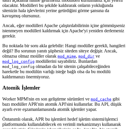
satırı açıklama haline getirmeniz modülden kurtulmanız için yeterli
olacaktır. Modülleri bu şekilde kaldırarak onların yokluğunda
sitenizin hala işlevlerini yerine getirdiğini görme şansına da
kavuşmuş olursunuz.
Ancak, eğer modülleri Apache çalıştırılabilirinin içine gömmüşseniz
istenmeyen modülleri kaldırmak için Apache'yi yeniden derlemeniz
gerekir.
Bu noktada bir soru akla gelebilir: Hangi modüller gerekli, hangileri
değil? Bu sorunun yanıtı şüphesiz siteden siteye değişir. Ancak,
olmazsa olmaz moüller olarak
,
ve
mod_mime
mod_dir
modüllerini sayabiliriz. Bunlardan
mod_log_config
olmadan da bir sitenin çalışabileceğinden
mod_log_config
hareketle bu modülün varlığı isteğe bağlı olsa da bu modülü
kaldırmanızı önermiyoruz.
Atomik İşlemler
Worker MPM'nin en son geliştirme sürümleri ve
gibi
mod_cache
bazı modüller APR'nin atomik API'sini kullanırlar. Bu API, düşük
ayarlı evre eşzamanlamasında atomik işlemler yapar.
Öntanımlı olarak, APR bu işlemleri hedef işletim sistemi/işlemci
platformunda kullanılabilecek en verimli mekanizmayı kullanarak