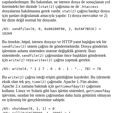
yapılandırılmıştır. Bu bakımdan, ne istenen dosya ile sonuçlanan yol
üzerindeki her dizinde
çağrısına ne de
lstat(2)
.htaccess
dosyalarına bakılmasına gerek vardır.
çağrısı basitçe dosya
stat(2)
için şunları doğrulamak amacıyla yapılır: 1) dosya mevcuttur ve 2)
bir dizin değil normal bir dosyadır.
/65: sendfilev(0, 9, 0x00200F90, 2, 0xFAF7B53C) =
10269
Bu örnekte, httpd, istenen dosyayı ve HTTP yanıt başlığını tek bir
sistem çağrısı ile göndermektedir. Dosya gönderim
sendfilev(2)
işleminin anlamı sistemden sisteme değişiklik gösterir. Bazı
sistemlerde,
çağrısından önce başlıkları göndermek
sendfile(2)
için
veya
çağrısı yapmak gerekir.
write(2)
writev(2)
/65: write(4, " 1 2 7 . 0 . 0 . 1 - ".., 78) = 78
Bu
çağrısı isteği erişim günlüğüne kaydeder. Bu izlemede
write(2)
eksik olan tek şey,
çağrısıdır. Apache 1.3'ün aksine,
time(2)
Apache 2.x zamana bakmak için
çağırısını
gettimeofday(3)
kullanır. Linux ve Solaris gibi bazı işletim sistemleri,
gettimeofday
işlevinin, sıradan bir sistem çağrısından daha fazla götürüsü olmayan
en iyilenmiş bir gerçeklenimine sahiptir.
/65: shutdown(9, 1, 1) = 0