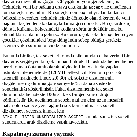
davranışı mevcuttur. Çoğu TCP yığıtı bu yolu gerçeklemiştir.
Çekirdek, yeni bir bağlantı ortaya çıktığında
ile engellenen
accept
tüm süreçleri uyandırır. Bu süreçlerden bağlantıyı alan kullanıcı
bölgesine geçerken çekirdek içinde döngüde olan diğerleri de yeni
bağlantı keşfedilene kadar uykularına geri dönerler. Bu çekirdek içi
döngü, kullanıcı bölgesindeki kodlara görünür değildir ama bu
olmadıkları anlamına gelmez. Bu durum, çok soketli engellenmeyen
çocuklar çözümündeki boşa döngünün sebep olduğu gereksiz
işlemci yükü sorununu içinde barındırır.
Bununla birlikte, tek soketli durumda bile bundan daha verimli bir
davranış sergileyen bir çok mimari bulduk. Bu aslında hemen hemen
her durumda öntanımlı olarak böyledir. Linux altında yapılan
üstünkörü denemelerde (128MB bellekli çift Pentium pro 166
işlemcili makinede Linux 2.0.30) tek sokette dizgilemenin
dizgilenmemiş duruma göre saniyede %3 daha az istekle
sonuçlandığı gösterilmiştir. Fakat dizgilenmemiş tek soket
durumunda her istekte 100ms'lik ek bir gecikme olduğu
görülmüştür. Bu gecikmenin sebebi muhtemelen uzun mesafeli
hatlar olup sadece yerel ağlarda söz konusudur. Tek soketli
dizgilemeyi geçersiz kılmak için
tanımlarsanız tek soketli
SINGLE_LISTEN_UNSERIALIZED_ACCEPT
sunucularda artık dizgileme yapılmayacaktır.
Kapatmayı zamana yaymak