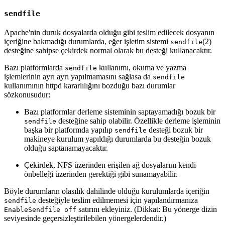
sendfile
Apache'nin duruk dosyalarda olduğu gibi teslim edilecek dosyanın
içeriğine bakmadığı durumlarda, eğer işletim sistemi
(2)
sendfile
desteğine sahipse çekirdek normal olarak bu desteği kullanacaktır.
Bazı platformlarda
kullanımı, okuma ve yazma
sendfile
işlemlerinin ayrı ayrı yapılmamasını sağlasa da
sendfile
kullanımının httpd kararlılığını bozduğu bazı durumlar
sözkonusudur:
Bazı platformlar derleme sisteminin saptayamadığı bozuk bir
desteğine sahip olabilir. Özellikle derleme işleminin
sendfile
başka bir platformda yapılıp
desteği bozuk bir
sendfile
makineye kurulum yapıldığı durumlarda bu desteğin bozuk
olduğu saptanamayacaktır.
Çekirdek, NFS üzerinden erişilen ağ dosyalarını kendi
önbelleği üzerinden gerektiği gibi sunamayabilir.
Böyle durumların olasılık dahilinde olduğu kurulumlarda içeriğin
desteğiyle teslim edilmemesi için yapılandırmanıza
sendfile
satırını ekleyiniz. (Dikkat: Bu yönerge dizin
EnableSendfile off
seviyesinde geçersizleştirilebilen yönergelerdendir.)