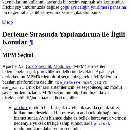
kaynaklarının kullanımı arasında bir seçim yapmak söz konusudur.
Hiçbir şey umurunuzda değilse
çoğu ayrıcalığın yitirilmesi pahasına
bu değeri rahatça
saniyenin üzerine çıkarabilirsiniz.
60
Derleme Sırasında Yapılandırma ile İlgili
Konular
¶
MPM Seçimi
Apache 2.x,
Çok Süreçlilik Modülleri
(MPM) adı verilen
eklemlenebilir çok görevlilik modellerini destekler. Apache'yi
derlerken bu MPM'lerden birini seçmeniz gerekir. MPM'lerden
bazıları platformlara özeldir:
,
ve
mpm_netware
mpmt_os2
. Unix benzeri sistemler için ise seçebileceğiniz modül
mpm_winnt
sayısı birden fazladır. MPM seçiminin httpd'nin hızında ve
ölçeklenebilirliğinde bazı etkileri olabilir:
modülü her biri çok evreli çok sayıda çocuk süreç
worker
kullanımını destekler. Her evre aynı anda tek bir bağlantıya
hizmet sunar. Aynı hizmeti daha az bellek harcayarak vermesi
nedeniyle yüksek trafiğe sahip sunucularda
prefork
modülüne göre daha iyi bir seçimdir.