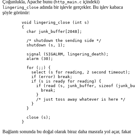
Çoğunlukla, Apache bunu (
içindeki)
http_main.c
adında bir işlevle gerçekler. Bu işlev kabaca
lingering_close
şöyle görünür:
        void lingering_close (int s)

        {

          char junk_buffer[2048];

          /* shutdown the sending side */

          shutdown (s, 1);

          signal (SIGALRM, lingering_death);

          alarm (30);

          for (;;) {

            select (s for reading, 2 second timeout);

            if (error) break;

            if (s is ready for reading) {

              if (read (s, junk_buffer, sizeof (junk_bu
                break;

              }

              /* just toss away whatever is here */

            }

          }

          close (s);

        }
Bağlantı sonunda bu doğal olarak biraz daha masrafa yol açar, fakat