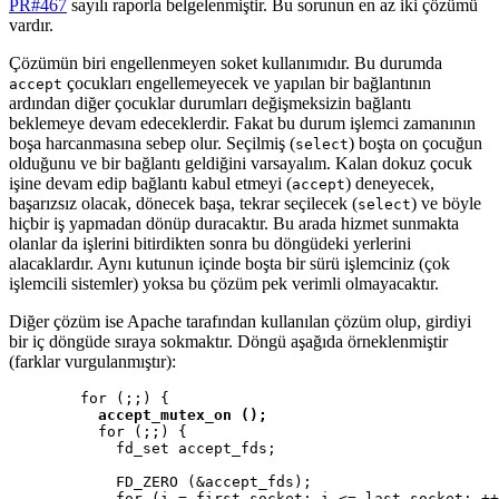
PR#467
sayılı raporla belgelenmiştir. Bu sorunun en az iki çözümü
vardır.
Çözümün biri engellenmeyen soket kullanımıdır. Bu durumda
çocukları engellemeyecek ve yapılan bir bağlantının
accept
ardından diğer çocuklar durumları değişmeksizin bağlantı
beklemeye devam edeceklerdir. Fakat bu durum işlemci zamanının
boşa harcanmasına sebep olur. Seçilmiş (
) boşta on çocuğun
select
olduğunu ve bir bağlantı geldiğini varsayalım. Kalan dokuz çocuk
işine devam edip bağlantı kabul etmeyi (
) deneyecek,
accept
başarızsız olacak, dönecek başa, tekrar seçilecek (
) ve böyle
select
hiçbir iş yapmadan dönüp duracaktır. Bu arada hizmet sunmakta
olanlar da işlerini bitirdikten sonra bu döngüdeki yerlerini
alacaklardır. Aynı kutunun içinde boşta bir sürü işlemciniz (çok
işlemcili sistemler) yoksa bu çözüm pek verimli olmayacaktır.
Diğer çözüm ise Apache tarafından kullanılan çözüm olup, girdiyi
bir iç döngüde sıraya sokmaktır. Döngü aşağıda örneklenmiştir
(farklar vurgulanmıştır):
        for (;;) {

accept_mutex_on ();
          for (;;) {

            fd_set accept_fds;

            FD_ZERO (&accept_fds);

            for (i = first_socket; i <= last_socket; ++