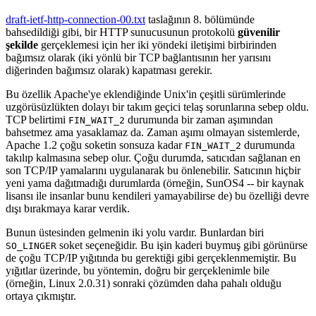
draft-ietf-http-connection-00.txt
taslağının 8. bölümünde
bahsedildiği gibi, bir HTTP sunucusunun protokolü
güvenilir
şekilde
gerçeklemesi için her iki yöndeki iletişimi birbirinden
bağımsız olarak (iki yönlü bir TCP bağlantısının her yarısını
diğerinden bağımsız olarak) kapatması gerekir.
Bu özellik Apache'ye eklendiğinde Unix'in çeşitli sürümlerinde
uzgörüsüzlükten dolayı bir takım geçici telaş sorunlarına sebep oldu.
TCP belirtimi
durumunda bir zaman aşımından
FIN_WAIT_2
bahsetmez ama yasaklamaz da. Zaman aşımı olmayan sistemlerde,
Apache 1.2 çoğu soketin sonsuza kadar
durumunda
FIN_WAIT_2
takılıp kalmasına sebep olur. Çoğu durumda, satıcıdan sağlanan en
son TCP/IP yamalarını uygulanarak bu önlenebilir. Satıcının hiçbir
yeni yama dağıtmadığı durumlarda (örneğin, SunOS4 -- bir kaynak
lisansı ile insanlar bunu kendileri yamayabilirse de) bu özelliği devre
dışı bırakmaya karar verdik.
Bunun üstesinden gelmenin iki yolu vardır. Bunlardan biri
soket seçeneğidir. Bu işin kaderi buymuş gibi görünürse
SO_LINGER
de çoğu TCP/IP yığıtında bu gerektiği gibi gerçeklenmemiştir. Bu
yığıtlar üzerinde, bu yöntemin, doğru bir gerçeklenimle bile
(örneğin, Linux 2.0.31) sonraki çözümden daha pahalı olduğu
ortaya çıkmıştır.