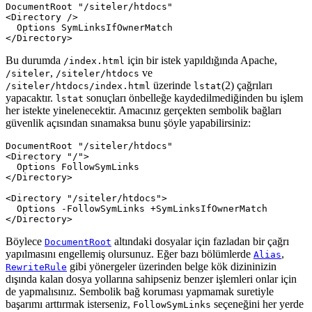
DocumentRoot "/siteler/htdocs"

<Directory />

  Options SymLinksIfOwnerMatch

</Directory>
Bu durumda
için bir istek yapıldığında Apache,
/index.html
,
ve
/siteler
/siteler/htdocs
üzerinde
(2) çağrıları
/siteler/htdocs/index.html
lstat
yapacaktır.
sonuçları önbelleğe kaydedilmediğinden bu işlem
lstat
her istekte yinelenecektir. Amacınız gerçekten sembolik bağları
güvenlik açısından sınamaksa bunu şöyle yapabilirsiniz:
DocumentRoot "/siteler/htdocs"

<Directory "/">

  Options FollowSymLinks

</Directory>

<Directory "/siteler/htdocs">

  Options -FollowSymLinks +SymLinksIfOwnerMatch

</Directory>
Böylece
altındaki dosyalar için fazladan bir çağrı
DocumentRoot
yapılmasını engellemiş olursunuz. Eğer bazı bölümlerde
,
Alias
gibi yönergeler üzerinden belge kök dizininizin
RewriteRule
dışında kalan dosya yollarına sahipseniz benzer işlemleri onlar için
de yapmalısınız. Sembolik bağ koruması yapmamak suretiyle
başarımı arttırmak isterseniz,
seçeneğini her yerde
FollowSymLinks