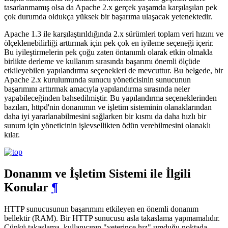
tasarlanmamış olsa da Apache 2.x gerçek yaşamda karşılaşılan pek
çok durumda oldukça yüksek bir başarıma ulaşacak yetenektedir.
Apache 1.3 ile karşılaştırıldığında 2.x sürümleri toplam veri hızını ve
ölçeklenebilirliği arttırmak için pek çok en iyileme seçeneği içerir.
Bu iyileştirmelerin pek çoğu zaten öntanımlı olarak etkin olmakla
birlikte derleme ve kullanım sırasında başarımı önemli ölçüde
etkileyebilen yapılandırma seçenekleri de mevcuttur. Bu belgede, bir
Apache 2.x kurulumunda sunucu yöneticisinin sunucunun
başarımını arttırmak amacıyla yapılandırma sırasında neler
yapabileceğinden bahsedilmiştir. Bu yapılandırma seçeneklerinden
bazıları, httpd'nin donanımın ve işletim sisteminin olanaklarından
daha iyi yararlanabilmesini sağlarken bir kısmı da daha hızlı bir
sunum için yöneticinin işlevsellikten ödün verebilmesini olanaklı
kılar.
Donanım ve İşletim Sistemi ile İlgili
Konular
¶
HTTP sunucusunun başarımını etkileyen en önemli donanım
bellektir (RAM). Bir HTTP sunucusu asla takaslama yapmamalıdır.
Çünkü takaslama, kullanıcının "yeterince hız" umduğu noktada