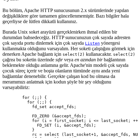
Bu bölüm, Apache HTTP sunucusunun 2.x sürümlerinde yapılan
değişikliklere göre tamamen güncellenmemiştir. Bazı bilgiler hala
geçerliyse de lütfen dikkatli kullanınız.
Burada Unix soket arayüzü gerçeklenirken ihmal edilen bir
durumdan bahsedeceğiz. HTTP sunucunuzun çok sayıda adresten
çok sayıda portu dinlemek için çok sayıda
yönergesi
Listen
kullanmakta olduğunu varsayalım. Her soketi çalıştığını görmek için
denerken Apache bağlantı için
kullanacaktır.
select(2)
select(2)
çağrısı bu soketin üzerinde
sıfır
veya
en azından bir
bağlantının
beklemekte olduğu anlamına gelir. Apache'nin modeli çok sayıda
çocuk süreç içerir ve boşta olanların tümünde aynı anda yeni
bağlantılar denenebilir. Gerçekte çalışan kod bu olmasa da
meramımızı anlatmak için kodun şöyle bir şey olduğunu
varsayabiliriz:
        for (;;) {

          for (;;) {

            fd_set accept_fds;

            FD_ZERO (&accept_fds);

            for (i = first_socket; i <= last_socket; ++
              FD_SET (i, &accept_fds);

            }

            rc = select (last_socket+1, &accept_fds, NU