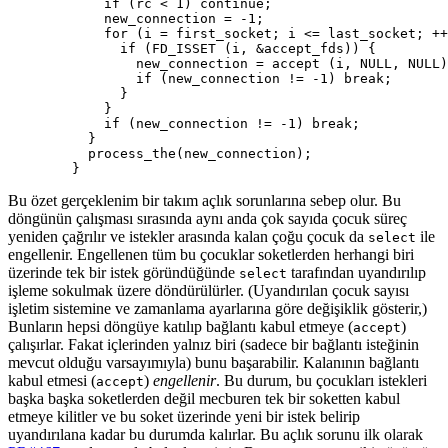
            if (rc < 1) continue;

            new_connection = -1;

            for (i = first_socket; i <= last_socket; ++
              if (FD_ISSET (i, &accept_fds)) {

                new_connection = accept (i, NULL, NULL)
                if (new_connection != -1) break;

              }

            }

            if (new_connection != -1) break;

          }

          process_the(new_connection);

        }
Bu özet gerçeklenim bir takım açlık sorunlarına sebep olur. Bu
döngünün çalışması sırasında aynı anda çok sayıda çocuk süreç
yeniden çağrılır ve istekler arasında kalan çoğu çocuk da
ile
select
engellenir. Engellenen tüm bu çocuklar soketlerden herhangi biri
üzerinde tek bir istek göründüğünde
tarafından uyandırılıp
select
işleme sokulmak üzere döndürülürler. (Uyandırılan çocuk sayısı
işletim sistemine ve zamanlama ayarlarına göre değişiklik gösterir,)
Bunların hepsi döngüye katılıp bağlantı kabul etmeye (
)
accept
çalışırlar. Fakat içlerinden yalnız biri (sadece bir bağlantı isteğinin
mevcut olduğu varsayımıyla) bunu başarabilir. Kalanının bağlantı
kabul etmesi (
)
engellenir
. Bu durum, bu çocukları istekleri
accept
başka başka soketlerden değil mecburen tek bir soketten kabul
etmeye kilitler ve bu soket üzerinde yeni bir istek belirip
uyandırılana kadar bu durumda kalırlar. Bu açlık sorunu ilk olarak