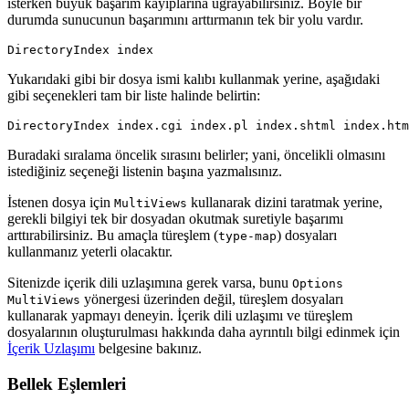
isterken büyük başarım kayıplarına uğrayabilirsiniz. Böyle bir
durumda sunucunun başarımını arttırmanın tek bir yolu vardır.
DirectoryIndex index
Yukarıdaki gibi bir dosya ismi kalıbı kullanmak yerine, aşağıdaki
gibi seçenekleri tam bir liste halinde belirtin:
DirectoryIndex index.cgi index.pl index.shtml index.htm
Buradaki sıralama öncelik sırasını belirler; yani, öncelikli olmasını
istediğiniz seçeneği listenin başına yazmalısınız.
İstenen dosya için
kullanarak dizini taratmak yerine,
MultiViews
gerekli bilgiyi tek bir dosyadan okutmak suretiyle başarımı
arttırabilirsiniz. Bu amaçla türeşlem (
) dosyaları
type-map
kullanmanız yeterli olacaktır.
Sitenizde içerik dili uzlaşımına gerek varsa, bunu
Options
yönergesi üzerinden değil, türeşlem dosyaları
MultiViews
kullanarak yapmayı deneyin. İçerik dili uzlaşımı ve türeşlem
dosyalarının oluşturulması hakkında daha ayrıntılı bilgi edinmek için
İçerik Uzlaşımı
belgesine bakınız.
Bellek Eşlemleri