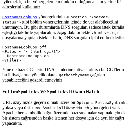
iyilemek için bu yönergelerde mümkün olduğunca isim yerine IP
adreslerini kullanınız.
yönergelerinin
HostnameLookups
<Location "/server-
gibi bölüm yönergelerinin içinde de yer alabileceğini
status">
unutmayın. Bu gibi durumlarda DNS sorguları sadece istek kuralla
eşleştiği takdirde yapılacaktır. Aşağıdaki örnekte
ve
.html
.cgi
dosyalarına yapılan istekler hariç DNS sorguları iptal edilmektedir:
HostnameLookups off

<Files ~ "\.(html|cgi)$">

  HostnameLookups on

</Files>
Yine de bazı CGI'lerin DNS isimlerine ihtiyacı olursa bu CGI'lerin
bu ihtiyaçlarına yönelik olarak
çağrıları
gethostbyname
yapabileceğini gözardı etmeyiniz.
ve
FollowSymLinks
SymLinksIfOwnerMatch
URL uzayınızda geçerli olmak üzere bir
Options FollowSymLinks
yoksa veya
yönergeleri varsa,
Options SymLinksIfOwnerMatch
Apache her sembolik bağın üzerinde bazı sınamalar yapmak için ek
bir sistem çağrısından başka istenen her dosya için de ayrı bir çağrı
yapacaktır.