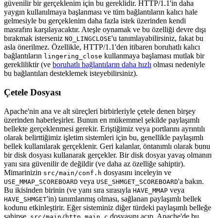
güvenilir bir gerçeklenim için bu gereklidir. HTTP/1.1'in daha
yaygın kullanılmaya başlanması ve tüm bağlantıların kalıcı hale
gelmesiyle bu gerçeklenim daha fazla istek üzerinden kendi
masrafını karşılayacaktır. Ateşle oynamak ve bu özelliği devre dışı
bırakmak isterseniz
'u tanımlayabilirsiniz, fakat bu
NO_LINGCLOSE
asla önerilmez. Özellikle, HTTP/1.1'den itibaren boruhatlı kalıcı
bağlantıların
kullanmaya başlaması mutlak bir
lingering_close
gerekliliktir (ve
boruhatlı bağlantıların daha hızlı
olması nedeniyle
bu bağlantıları desteklemek isteyebilirsiniz).
Çetele Dosyası
Apache'nin ana ve alt süreçleri birbirleriyle çetele denen birşey
üzerinden haberleşirler. Bunun en mükemmel şekilde paylaşımlı
bellekte gerçeklenmesi gerekir. Eriştiğimiz veya portlarını ayrıntılı
olarak belirttiğimiz işletim sistemleri için bu, genellikle paylaşımlı
bellek kullanılarak gerçeklenir. Geri kalanlar, öntanımlı olarak bunu
bir disk dosyası kullanarak gerçekler. Bir disk dosyaı yavaş olmanın
yanı sıra güvenilir de değildir (ve daha az özelliğe sahiptir).
Mimarinizin
dosyasını inceleyin ve
src/main/conf.h
veya
'a bakın.
USE_MMAP_SCOREBOARD
USE_SHMGET_SCOREBOARD
Bu ikisinden birinin (ve yanı sıra sırasıyla
veya
HAVE_MMAP
'in) tanımlanmış olması, sağlanan paylaşımlı bellek
HAVE_SHMGET
kodunu etkinleştirir. Eğer sisteminiz diğer türdeki paylaşımlı belleğe
sahipse,
dosyasını açıp, Apache'de bu
src/main/http_main.c