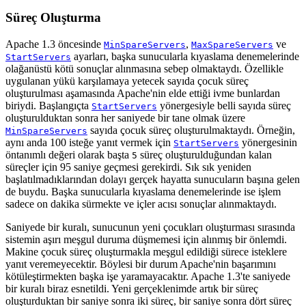
Süreç Oluşturma
Apache 1.3 öncesinde
,
ve
MinSpareServers
MaxSpareServers
ayarları, başka sunucularla kıyaslama denemelerinde
StartServers
olağanüstü kötü sonuçlar alınmasına sebep olmaktaydı. Özellikle
uygulanan yükü karşılamaya yetecek sayıda çocuk süreç
oluşturulması aşamasında Apache'nin elde ettiği ivme bunlardan
biriydi. Başlangıçta
yönergesiyle belli sayıda süreç
StartServers
oluşturulduktan sonra her saniyede bir tane olmak üzere
sayıda çocuk süreç oluşturulmaktaydı. Örneğin,
MinSpareServers
aynı anda 100 isteğe yanıt vermek için
yönergesinin
StartServers
öntanımlı değeri olarak başta
süreç oluşturulduğundan kalan
5
süreçler için 95 saniye geçmesi gerekirdi. Sık sık yeniden
başlatılmadıklarından dolayı gerçek hayatta sunucuların başına gelen
de buydu. Başka sunucularla kıyaslama denemelerinde ise işlem
sadece on dakika sürmekte ve içler acısı sonuçlar alınmaktaydı.
Saniyede bir kuralı, sunucunun yeni çocukları oluşturması sırasında
sistemin aşırı meşgul duruma düşmemesi için alınmış bir önlemdi.
Makine çocuk süreç oluşturmakla meşgul edildiği sürece isteklere
yanıt veremeyecektir. Böylesi bir durum Apache'nin başarımını
kötüleştirmekten başka işe yaramayacaktır. Apache 1.3'te saniyede
bir kuralı biraz esnetildi. Yeni gerçeklenimde artık bir süreç
oluşturduktan bir saniye sonra iki süreç, bir saniye sonra dört süreç