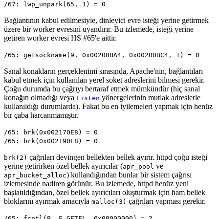
/67: lwp_unpark(65, 1) = 0
Bağlantının kabul edilmesiyle, dinleyici evre isteği yerine getirmek
üzere bir worker evresini uyandırır. Bu izlemede, isteği yerine
getiren worker evresi HS #65'e aittir.
/65: getsockname(9, 0x00200BA4, 0x00200BC4, 1) = 0
Sanal konakların gerçeklenimi sırasında, Apache'nin, bağlantıları
kabul etmek için kullanılan yerel soket adreslerini bilmesi gerekir.
Çoğu durumda bu çağrıyı bertaraf etmek mümkündür (hiç sanal
konağın olmadığı veya
yönergelerinin mutlak adreslerle
Listen
kullanıldığı durumlarda). Fakat bu en iyilemeleri yapmak için henüz
bir çaba harcanmamıştır.
/65: brk(0x002170E8) = 0
/65: brk(0x002190E8) = 0
çağrıları devingen bellekten bellek ayırır. httpd çoğu isteği
brk(2)
yerine getirirken özel bellek ayırıcılar (
ve
apr_pool
) kullandığından bunlar bir sistem çağrısı
apr_bucket_alloc
izlemesinde nadiren görünür. Bu izlemede, httpd henüz yeni
başlatıldığından, özel bellek ayırıcıları oluşturmak için ham bellek
bloklarını ayırmak amacıyla
çağrıları yapması gerekir.
malloc(3)
/65: fcntl(9, F_GETFL, 0x00000000) = 2