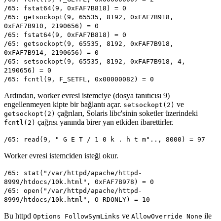
/65: fstat64(9, 0xFAF7B818) = 0
/65: getsockopt(9, 65535, 8192, 0xFAF7B918,
0xFAF7B910, 2190656) = 0
/65: fstat64(9, 0xFAF7B818) = 0
/65: getsockopt(9, 65535, 8192, 0xFAF7B918,
0xFAF7B914, 2190656) = 0
/65: setsockopt(9, 65535, 8192, 0xFAF7B918, 4,
2190656) = 0
/65: fcntl(9, F_SETFL, 0x00000082) = 0
Ardından, worker evresi istemciye (dosya tanıtıcısı 9)
engellenmeyen kipte bir bağlantı açar.
ve
setsockopt(2)
çağrıları, Solaris libc'sinin soketler üzerindeki
getsockopt(2)
çağrısı yanında birer yan etkiden ibarettirler.
fcntl(2)
/65: read(9, " G E T / 1 0 k . h t m".., 8000) = 97
Worker evresi istemciden isteği okur.
/65: stat("/var/httpd/apache/httpd-
8999/htdocs/10k.html", 0xFAF7B978) = 0
/65: open("/var/httpd/apache/httpd-
8999/htdocs/10k.html", O_RDONLY) = 10
Bu httpd
ve
ile
Options FollowSymLinks
AllowOverride None