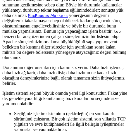
sunumun gecikmesine sebep olur. Böyle bir durumda kullanıcılar
yüklemeyi durdurup tekrar başlatma eğilimindedirler; sonuçta yük
daha da artar.
yönergesinin değerini
MaxRequestWorkers
değiştirerek takaslamaya sebep olabilecek kadar çok çocuk süreç
oluşturulmasını engelleyebilirsiniz ve böyle bir durumda bunu
mutlaka yapmalısınız. Bunun için yapacağınız işlem basittir:
top
benzeri bir araç üzerinden çalışan süreçlerinizin bir listesini alıp
Apache süreçlerinizin ortalama büyüklüğünü saptayıp, mevcut
bellekten bir kısmını diğer süreçler için ayırdıktan sonra kalan
miktarı bu değere bölerseniz yönergeye atayacağınız değeri bulmuş
olursunuz.
Donanımın diğer unsurları için kararı siz verin: Daha hızlı işlemci,
daha hızlı ağ kartı, daha hızlı disk; daha hızlının ne kadar hızlı
olacağını deneyimlerinize bağlı olarak tamamen sizin ihtiyaçlarınız
belirler.
İşletim sistemi seçimi büyük oranda yerel ilgi konusudur. Fakat yine
de, genelde yararlılığı kanıtlanmış bazı kurallar bu seçimde size
yardımcı olabilir:
Seçtiğiniz işletim sisteminin (çekirdeğin) en son kararlı
sürümünü çalıştırın. Bir çok işletim sistemi, son yıllarda TCP
yığıtları ve evre kütüphaneleri ile ilgili belirgin iyileştirmeler
yapmışlar ve yapmaktadırlar.