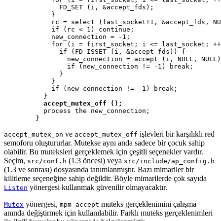
              FD_SET (i, &accept_fds);

            }

            rc = select (last_socket+1, &accept_fds, NU
            if (rc < 1) continue;

            new_connection = -1;

            for (i = first_socket; i <= last_socket; ++
              if (FD_ISSET (i, &accept_fds)) {

                new_connection = accept (i, NULL, NULL)
                if (new_connection != -1) break;

              }

            }

            if (new_connection != -1) break;

          }

accept_mutex_off ();
          process the new_connection;

        }
ve
işlevleri
bir karşılıklı red
accept_mutex_on
accept_mutex_off
semoforu oluştururlar. Mutekse aynı anda sadece bir çocuk sahip
olabilir. Bu muteksleri gerçeklemek için çeşitli seçenekler vardır.
Seçim,
(1.3 öncesi) veya
src/conf.h
src/include/ap_config.h
(1.3 ve sonrası) dosyasında tanımlanmıştır. Bazı mimariler bir
kilitleme seçeneğine sahip değildir. Böyle mimarilerde çok sayıda
yönergesi kullanmak güvenilir olmayacaktır.
Listen
yönergesi,
muteks gerçeklenimini çalışma
Mutex
mpm-accept
anında değiştirmek için kullanılabilir. Farklı muteks gerçeklenimleri