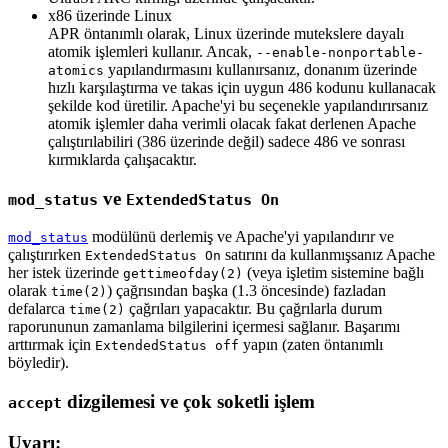
x86 üzerinde Linux
APR öntanımlı olarak, Linux üzerinde mutekslere dayalı
atomik işlemleri kullanır. Ancak,
--enable-nonportable-
yapılandırmasını kullanırsanız, donanım üzerinde
atomics
hızlı karşılaştırma ve takas için uygun 486 kodunu kullanacak
şekilde kod üretilir. Apache'yi bu seçenekle yapılandırırsanız
atomik işlemler daha verimli olacak fakat derlenen Apache
çalıştırılabiliri (386 üzerinde değil) sadece 486 ve sonrası
kırmıklarda çalışacaktır.
ve
mod_status
ExtendedStatus On
modülünü derlemiş ve Apache'yi yapılandırır ve
mod_status
çalıştırırken
satırını da kullanmışsanız Apache
ExtendedStatus On
her istek üzerinde
(veya işletim sistemine bağlı
gettimeofday(2)
olarak
) çağrısından başka (1.3 öncesinde) fazladan
time(2)
defalarca
çağrıları yapacaktır. Bu çağrılarla durum
time(2)
raporununun zamanlama bilgilerini içermesi sağlanır. Başarımı
arttırmak için
yapın (zaten öntanımlı
ExtendedStatus off
böyledir).
dizgilemesi ve çok soketli işlem
accept
Uyarı: