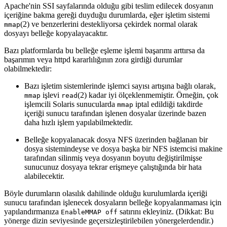
Apache'nin SSI sayfalarında olduğu gibi teslim edilecek dosyanın
içeriğine bakma gereği duyduğu durumlarda, eğer işletim sistemi
(2) ve benzerlerini destekliyorsa çekirdek normal olarak
mmap
dosyayı belleğe kopyalayacaktır.
Bazı platformlarda bu belleğe eşleme işlemi başarımı arttırsa da
başarımın veya httpd kararlılığının zora girdiği durumlar
olabilmektedir:
Bazı işletim sistemlerinde işlemci sayısı artışına bağlı olarak,
işlevi
(2) kadar iyi ölçeklenmemiştir. Örneğin, çok
mmap
read
işlemcili Solaris sunucularda
iptal edildiği takdirde
mmap
içeriği sunucu tarafından işlenen dosyalar üzerinde bazen
daha hızlı işlem yapılabilmektedir.
Belleğe kopyalanacak dosya NFS üzerinden bağlanan bir
dosya sistemindeyse ve dosya başka bir NFS istemcisi makine
tarafından silinmiş veya dosyanın boyutu değiştirilmişse
sunucunuz dosyaya tekrar erişmeye çalıştığında bir hata
alabilecektir.
Böyle durumların olasılık dahilinde olduğu kurulumlarda içeriği
sunucu tarafından işlenecek dosyaların belleğe kopyalanmaması için
yapılandırmanıza
satırını ekleyiniz. (Dikkat: Bu
EnableMMAP off
yönerge dizin seviyesinde geçersizleştirilebilen yönergelerdendir.)