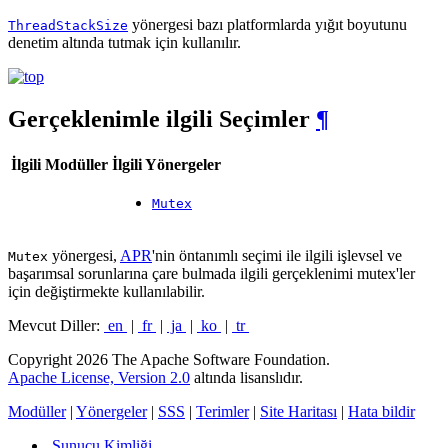
yönergesi bazı platformlarda yığıt boyutunu
ThreadStackSize
denetim altında tutmak için kullanılır.
Gerçeklenimle ilgili Seçimler
¶
İlgili Modüller
İlgili Yönergeler
Mutex
yönergesi,
APR
'nin öntanımlı seçimi ile ilgili işlevsel ve
Mutex
başarımsal sorunlarına çare bulmada ilgili gerçeklenimi mutex'ler
için değiştirmekte kullanılabilir.
Mevcut Diller:
en
|
fr
|
ja
|
ko
|
tr
Copyright 2026 The Apache Software Foundation.
Apache License, Version 2.0
altında lisanslıdır.
Modüller
|
Yönergeler
|
SSS
|
Terimler
|
Site Haritası
|
Hata bildir
Sunucu Kimliği