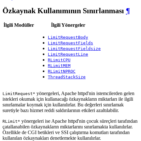
Özkaynak Kullanımının Sınırlanması
¶
İlgili Modüller
İlgili Yönergeler
LimitRequestBody
LimitRequestFields
LimitRequestFieldsize
LimitRequestLine
RLimitCPU
RLimitMEM
RLimitNPROC
ThreadStackSize
yönergeleri, Apache httpd'nin istemcilerden gelen
LimitRequest*
istekleri okumak için kullanacağı özkaynakların miktarları ile ilgili
sınırlamalar koymak için kullanılırlar. Bu değerleri sınırlamak
suretiyle bazı hizmet reddi saldırılarının etkileri azaltılabilir.
yönergeleri ise Apache httpd'nin çocuk süreçleri tarafından
RLimit*
çatallanabilen özkaynakların miktarlarını sınırlamakta kullanılırlar.
Özellikle de CGI betikleri ve SSI çalıştırma komutları tarafından
kullanılan özkaynakları denetlemekte kullanılırlar.