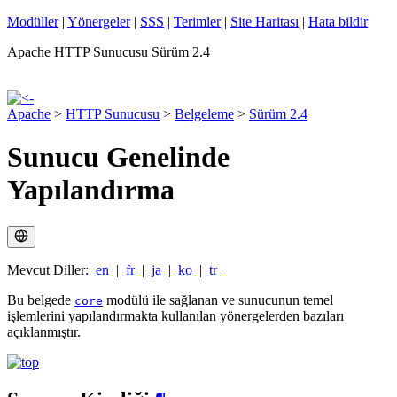
Modüller
|
Yönergeler
|
SSS
|
Terimler
|
Site Haritası
|
Hata bildir
Apache HTTP Sunucusu Sürüm 2.4
Apache
>
HTTP Sunucusu
>
Belgeleme
>
Sürüm 2.4
Sunucu Genelinde
Yapılandırma
Mevcut Diller:
en
|
fr
|
ja
|
ko
|
tr
Bu belgede
modülü ile sağlanan ve sunucunun temel
core
işlemlerini yapılandırmakta kullanılan yönergelerden bazıları
açıklanmıştır.