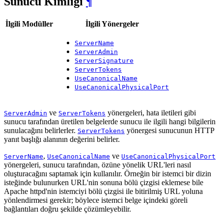
Sunucu Kimliği
¶
İlgili Modüller
İlgili Yönergeler
ServerName
ServerAdmin
ServerSignature
ServerTokens
UseCanonicalName
UseCanonicalPhysicalPort
ve
yönergeleri, hata iletileri gibi
ServerAdmin
ServerTokens
sunucu tarafından üretilen belgelerde sunucu ile ilgili hangi bilgilerin
sunulacağını belirlerler.
yönergesi sunucunun HTTP
ServerTokens
yanıt başlığı alanının değerini belirler.
,
ve
ServerName
UseCanonicalName
UseCanonicalPhysicalPort
yönergeleri, sunucu tarafından, özüne yönelik URL'leri nasıl
oluşturacağını saptamak için kullanılır. Örneğin bir istemci bir dizin
isteğinde bulunurken URL'nin sonuna bölü çizgisi eklemese bile
Apache httpd'nin istemciyi bölü çizgisi ile bitirilmiş URL yoluna
yönlendirmesi gerekir; böylece istemci belge içindeki göreli
bağlantıları doğru şekilde çözümleyebilir.