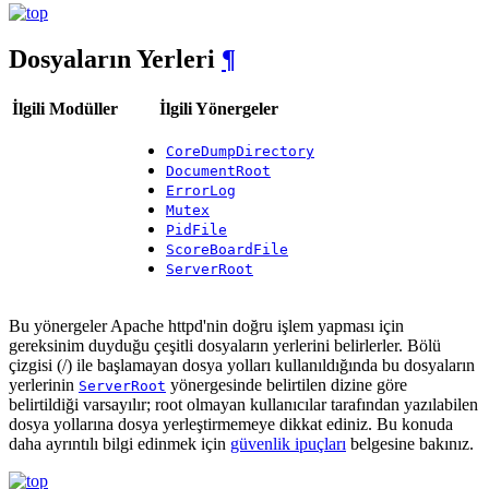
Dosyaların Yerleri
¶
İlgili Modüller
İlgili Yönergeler
CoreDumpDirectory
DocumentRoot
ErrorLog
Mutex
PidFile
ScoreBoardFile
ServerRoot
Bu yönergeler Apache httpd'nin doğru işlem yapması için
gereksinim duyduğu çeşitli dosyaların yerlerini belirlerler. Bölü
çizgisi (/) ile başlamayan dosya yolları kullanıldığında bu dosyaların
yerlerinin
yönergesinde belirtilen dizine göre
ServerRoot
belirtildiği varsayılır; root olmayan kullanıcılar tarafından yazılabilen
dosya yollarına dosya yerleştirmemeye dikkat ediniz. Bu konuda
daha ayrıntılı bilgi edinmek için
güvenlik ipuçları
belgesine bakınız.