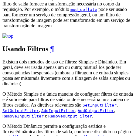
filtro de saída fornece a transformação necessária no corpo da
requisição. Por exemplo, o módulo
pode ser usado
mod_deflate
para fornecer um serviço de compressão geral, ou um filtro de
transformação de imagem pode ser transformado em um serviço de
transformação de imagem.
Usando Filtros
¶
Existem dois métodos de uso de filtros: Simples e Dinâmico. Em
geral, deve ser usada apenas um ou outro; misturá-los pode ter
consequências inesperadas (embora a filtragem de entrada simples
possa ser misturada livremente com a filtragem de saída simples ou
dinâmica).
O Método Simples é a única maneira de configurar filtros de entrada
e é suficiente para filtros de saída onde é necessária uma cadeia de
filtros estática. As diretivas relevantes são
,
SetInputFilter
,
,
,
SetOutputFilter
AddInputFilter
AddOutputFilter
e
.
RemoveInputFilter
RemoveOutputFilter
O Método Dinâmico permite a configuração estática e
flexível/dinâmica dos filtros de saída, conforme discutido na página