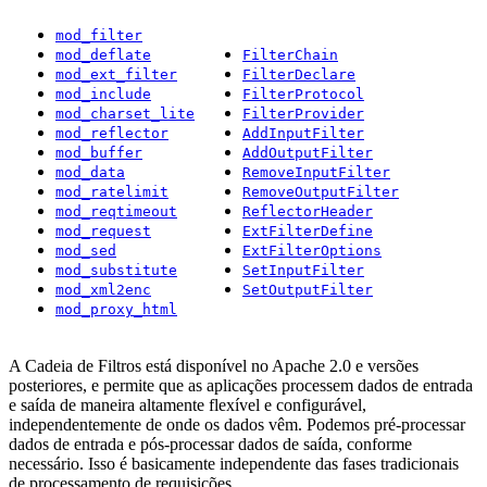
mod_filter
mod_deflate
FilterChain
mod_ext_filter
FilterDeclare
mod_include
FilterProtocol
mod_charset_lite
FilterProvider
mod_reflector
AddInputFilter
mod_buffer
AddOutputFilter
mod_data
RemoveInputFilter
mod_ratelimit
RemoveOutputFilter
mod_reqtimeout
ReflectorHeader
mod_request
ExtFilterDefine
mod_sed
ExtFilterOptions
mod_substitute
SetInputFilter
mod_xml2enc
SetOutputFilter
mod_proxy_html
A Cadeia de Filtros está disponível no Apache 2.0 e versões
posteriores, e permite que as aplicações processem dados de entrada
e saída de maneira altamente flexível e configurável,
independentemente de onde os dados vêm. Podemos pré-processar
dados de entrada e pós-processar dados de saída, conforme
necessário. Isso é basicamente independente das fases tradicionais
de processamento de requisições.