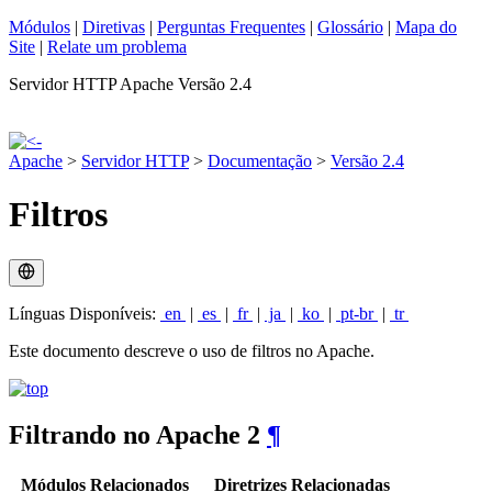
Módulos
|
Diretivas
|
Perguntas Frequentes
|
Glossário
|
Mapa do
Site
|
Relate um problema
Servidor HTTP Apache Versão 2.4
Apache
>
Servidor HTTP
>
Documentação
>
Versão 2.4
Filtros
Línguas Disponíveis:
en
|
es
|
fr
|
ja
|
ko
|
pt-br
|
tr
Este documento descreve o uso de filtros no Apache.
Filtrando no Apache 2
¶
Módulos Relacionados
Diretrizes Relacionadas