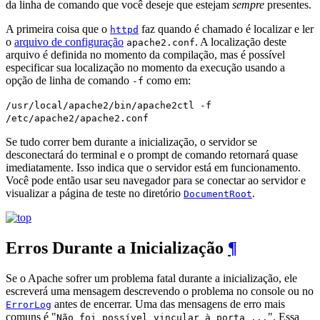
da linha de comando que você deseje que estejam
sempre
presentes.
A primeira coisa que o
faz quando é chamado é localizar e ler
httpd
o
arquivo de configuração
. A localização deste
apache2.conf
arquivo é definida no momento da compilação, mas é possível
especificar sua localização no momento da execução usando a
opção de linha de comando
como em:
-f
/usr/local/apache2/bin/apache2ctl -f
/etc/apache2/apache2.conf
Se tudo correr bem durante a inicialização, o servidor se
desconectará do terminal e o prompt de comando retornará quase
imediatamente. Isso indica que o servidor está em funcionamento.
Você pode então usar seu navegador para se conectar ao servidor e
visualizar a página de teste no diretório
.
DocumentRoot
Erros Durante a Inicialização
¶
Se o Apache sofrer um problema fatal durante a inicialização, ele
escreverá uma mensagem descrevendo o problema no console ou no
antes de encerrar. Uma das mensagens de erro mais
ErrorLog
comuns é "
". Essa
Não foi possível vincular à porta ...