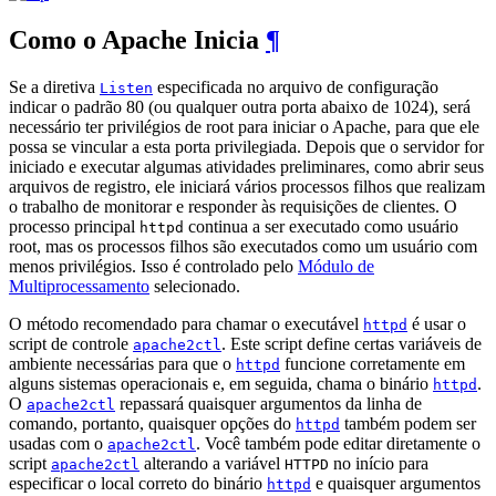
Como o Apache Inicia
¶
Se a diretiva
especificada no arquivo de configuração
Listen
indicar o padrão 80 (ou qualquer outra porta abaixo de 1024), será
necessário ter privilégios de root para iniciar o Apache, para que ele
possa se vincular a esta porta privilegiada. Depois que o servidor for
iniciado e executar algumas atividades preliminares, como abrir seus
arquivos de registro, ele iniciará vários processos filhos que realizam
o trabalho de monitorar e responder às requisições de clientes. O
processo principal
continua a ser executado como usuário
httpd
root, mas os processos filhos são executados como um usuário com
menos privilégios. Isso é controlado pelo
Módulo de
Multiprocessamento
selecionado.
O método recomendado para chamar o executável
é usar o
httpd
script de controle
. Este script define certas variáveis ​​de
apache2ctl
ambiente necessárias para que o
funcione corretamente em
httpd
alguns sistemas operacionais e, em seguida, chama o binário
.
httpd
O
repassará quaisquer argumentos da linha de
apache2ctl
comando, portanto, quaisquer opções do
também podem ser
httpd
usadas com o
. Você também pode editar diretamente o
apache2ctl
script
alterando a variável
no início para
apache2ctl
HTTPD
especificar o local correto do binário
e quaisquer argumentos
httpd