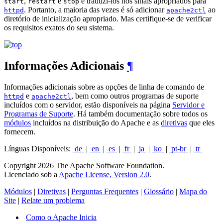
,
e
e traduzi-los nos sinais apropriados para
start
restart
stop
. Portanto, a maioria das vezes é só adicionar
ao
httpd
apache2ctl
diretório de inicialização apropriado. Mas certifique-se de verificar
os requisitos exatos do seu sistema.
Informações Adicionais
¶
Informações adicionais sobre as opções de linha de comando de
e
, bem como outros programas de suporte
httpd
apache2ctl
incluídos com o servidor, estão disponíveis na página
Servidor e
Programas de Suporte
. Há também documentação sobre todos os
módulos
incluídos na distribuição do Apache e as
diretivas
que eles
fornecem.
Línguas Disponíveis:
de
|
en
|
es
|
fr
|
ja
|
ko
|
pt-br
|
tr
Copyright 2026 The Apache Software Foundation.
Licenciado sob a
Apache License, Version 2.0
.
Módulos
|
Diretivas
|
Perguntas Frequentes
|
Glossário
|
Mapa do
Site
|
Relate um problema
Como o Apache Inicia