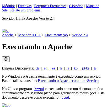
Módulos
|
Diretivas
|
Perguntas Frequentes
|
Glossário
|
Mapa do
Site
|
Relate um problema
Servidor HTTP Apache Versão 2.4
Apache
>
Servidor HTTP
>
Documentação
>
Versão 2.4
Executando o Apache
Línguas Disponíveis:
de
|
en
|
es
|
fr
|
ja
|
ko
|
pt-br
|
tr
No Windows o Apache geralmente é executado como um serviço.
Para detalhes, consulte:
Executando o Apache como um Serviço
.
No Unix o programa
é executado como um daemon em fica
httpd
continuamente em segundo plano para gerenciar as requisições. Este
documento descreve como executar o
.
httpd