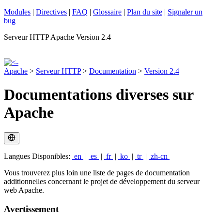
Modules
|
Directives
|
FAQ
|
Glossaire
|
Plan du site
|
Signaler un
bug
Serveur HTTP Apache Version 2.4
Apache
>
Serveur HTTP
>
Documentation
>
Version 2.4
Documentations diverses sur
Apache
Langues Disponibles:
en
|
es
|
fr
|
ko
|
tr
|
zh-cn
Vous trouverez plus loin une liste de pages de documentation
additionnelles concernant le projet de développement du serveur
web Apache.
Avertissement