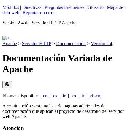
Módulos
|
Directivas
|
Preguntas Frecuentes
|
Glosario
|
Mapa del
sitio web
|
Reportar un error
Versión 2.4 del Servidor HTTP Apache
Apache
>
Servidor HTTP
>
Documentación
>
Versión 2.4
Documentación Variada de
Apache
Idiomas disponibles:
en
|
es
|
fr
|
ko
|
tr
|
zh-cn
A continuación verá una lista de páginas adicionales de
documentación que aplican al proyecto de desarrollo del servidor
web Apache.
Atención