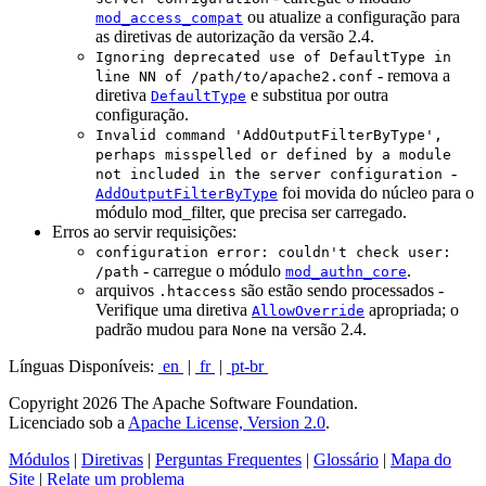
ou atualize a configuração para
mod_access_compat
as diretivas de autorização da versão 2.4.
Ignoring deprecated use of DefaultType in
- remova a
line NN of /path/to/apache2.conf
diretiva
e substitua por outra
DefaultType
configuração.
Invalid command 'AddOutputFilterByType',
perhaps misspelled or defined by a module
-
not included in the server configuration
foi movida do núcleo para o
AddOutputFilterByType
módulo mod_filter, que precisa ser carregado.
Erros ao servir requisições:
configuration error: couldn't check user:
- carregue o módulo
.
/path
mod_authn_core
arquivos
são estão sendo processados -
.htaccess
Verifique uma diretiva
apropriada; o
AllowOverride
padrão mudou para
na versão 2.4.
None
Línguas Disponíveis:
en
|
fr
|
pt-br
Copyright 2026 The Apache Software Foundation.
Licenciado sob a
Apache License, Version 2.0
.
Módulos
|
Diretivas
|
Perguntas Frequentes
|
Glossário
|
Mapa do
Site
|
Relate um problema