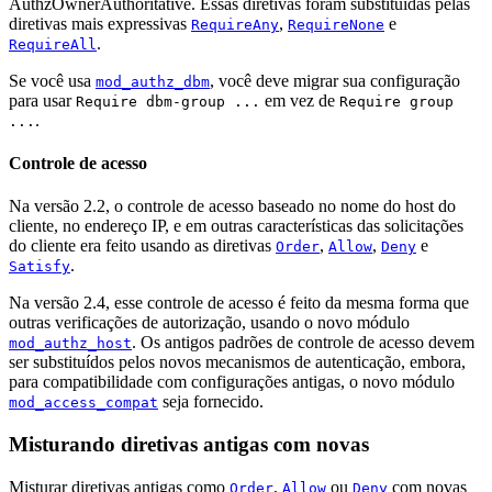
AuthzOwnerAuthoritative. Essas diretivas foram substituídas pelas
diretivas mais expressivas
,
e
RequireAny
RequireNone
.
RequireAll
Se você usa
, você deve migrar sua configuração
mod_authz_dbm
para usar
em vez de
Require dbm-group ...
Require group
.
...
Controle de acesso
Na versão 2.2, o controle de acesso baseado no nome do host do
cliente, no endereço IP, e em outras características das solicitações
do cliente era feito usando as diretivas
,
,
e
Order
Allow
Deny
.
Satisfy
Na versão 2.4, esse controle de acesso é feito da mesma forma que
outras verificações de autorização, usando o novo módulo
. Os antigos padrões de controle de acesso devem
mod_authz_host
ser substituídos pelos novos mecanismos de autenticação, embora,
para compatibilidade com configurações antigas, o novo módulo
seja fornecido.
mod_access_compat
Misturando diretivas antigas com novas
Misturar diretivas antigas como
,
ou
com novas
Order
Allow
Deny