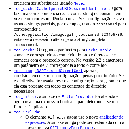
precisam ser substituídas usando
.
Mutex
:
agora
mod_cache
CacheIgnoreURLSessionIdentifiers
faz uma correspondência exata com a string de consulta em
vez de um correspondência parcial. Se a configuração estava
usando strings parciais, por exemplo, usando
para
sessionid
corresponder a
,
/someapplication/image.gif;jsessionid=123456789
então será necessário alterar para a string completa
.
jsessionid
: O segundo parâmetro para
mod_cache
CacheEnable
somente corresponde ao conteúdo do proxy direto se ele
começar com o protocolo correto. Na versão 2.2 e anteriores,
um parâmetro de '/' correspondia a todo o conteúdo.
:
agora é,
mod_ldap
LDAPTrustedClientCert
consistentemente, uma configuração apenas por diretório. Se
esta diretiva for usada, revise a configuração para garantir que
ela está presente em todos os contextos de diretório
necessários.
: a sintaxe de
foi alterada e
mod_filter
FilterProvider
agora usa uma expressão booleana para determinar se um
filtro está aplicado.
:
mod_include
O elemento
agora usa o novo
analisador de
#if expr
expressões
. A sintaxe antiga pode ser restaurada com a
nova diretiva
.
SSILegacyExprParser