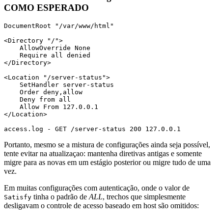
COMO ESPERADO
DocumentRoot "/var/www/html"

<Directory "/">

    AllowOverride None

    Require all denied

</Directory>

<Location "/server-status">

    SetHandler server-status

    Order deny,allow

    Deny from all

    Allow From 127.0.0.1

</Location>

access.log - GET /server-status 200 127.0.0.1
Portanto, mesmo se a mistura de configurações ainda seja possível,
tente evitar na atualizaçao: mantenha diretivas antigas e somente
migre para as novas em um estágio posterior ou migre tudo de uma
vez.
Em muitas configurações com autenticação, onde o valor de
tinha o padrão de
ALL
, trechos que simplesmente
Satisfy
desligavam o controle de acesso baseado em host são omitidos: