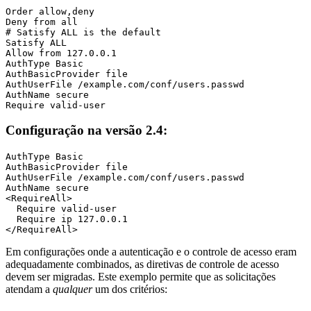
Order allow,deny

Deny from all

# Satisfy ALL is the default

Satisfy ALL

Allow from 127.0.0.1

AuthType Basic

AuthBasicProvider file

AuthUserFile /example.com/conf/users.passwd

AuthName secure

Require valid-user
Configuração na versão 2.4:
AuthType Basic

AuthBasicProvider file

AuthUserFile /example.com/conf/users.passwd

AuthName secure

<RequireAll>

  Require valid-user

  Require ip 127.0.0.1

</RequireAll>
Em configurações onde a autenticação e o controle de acesso eram
adequadamente combinados, as diretivas de controle de acesso
devem ser migradas. Este exemplo permite que as solicitações
atendam a
qualquer
um dos critérios: