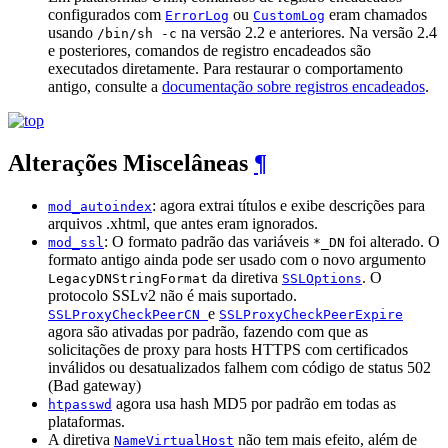
configurados com
ou
eram chamados
ErrorLog
CustomLog
usando
na versão 2.2 e anteriores. Na versão 2.4
/bin/sh -c
e posteriores, comandos de registro encadeados são
executados diretamente. Para restaurar o comportamento
antigo, consulte a
documentação sobre registros encadeados
.
Alterações Miscelâneas
¶
: agora extrai títulos e exibe descrições para
mod_autoindex
arquivos .xhtml, que antes eram ignorados.
: O formato padrão das variáveis ​​
foi alterado. O
mod_ssl
*_DN
formato antigo ainda pode ser usado com o novo argumento
da diretiva
. O
LegacyDNStringFormat
SSLOptions
protocolo SSLv2 não é mais suportado.
e
SSLProxyCheckPeerCN
SSLProxyCheckPeerExpire
agora são ativadas por padrão, fazendo com que as
solicitações de proxy para hosts HTTPS com certificados
inválidos ou desatualizados falhem com código de status 502
(Bad gateway)
agora usa hash MD5 por padrão em todas as
htpasswd
plataformas.
A diretiva
não tem mais efeito, além de
NameVirtualHost