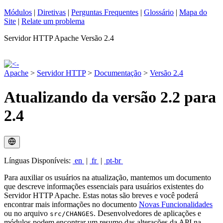
Módulos
|
Diretivas
|
Perguntas Frequentes
|
Glossário
|
Mapa do
Site
|
Relate um problema
Servidor HTTP Apache Versão 2.4
Apache
>
Servidor HTTP
>
Documentação
>
Versão 2.4
Atualizando da versão 2.2 para
2.4
Línguas Disponíveis:
en
|
fr
|
pt-br
Para auxiliar os usuários na atualização, mantemos um documento
que descreve informações essenciais para usuários existentes do
Servidor HTTP Apache. Estas notas são breves e você poderá
encontrar mais informações no documento
Novas Funcionalidades
ou no arquivo
. Desenvolvedores de aplicações e
src/CHANGES
módulos podem encontrar um resumo das alterações da API na