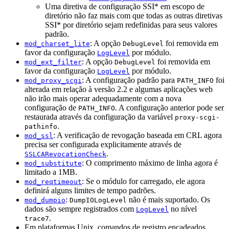
Uma diretiva de configuração SSI* em escopo de
diretório não faz mais com que todas as outras diretivas
SSI* por diretório sejam redefinidas para seus valores
padrão.
: A opção
foi removida em
mod_charset_lite
DebugLevel
favor da configuração
por módulo.
LogLevel
: A opção
foi removida em
mod_ext_filter
DebugLevel
favor da configuração
por módulo.
LogLevel
: A configuração padrão para
foi
mod_proxy_scgi
PATH_INFO
alterada em relação à versão 2.2 e algumas aplicações web
não irão mais operar adequadamente com a nova
configuração de
. A configuração anterior pode ser
PATH_INFO
restaurada através da configuração da variável
proxy-scgi-
.
pathinfo
: A verificação de revogação baseada em CRL agora
mod_ssl
precisa ser configurada explicitamente através de
.
SSLCARevocationCheck
: O comprimento máximo de linha agora é
mod_substitute
limitado a 1MB.
: Se o módulo for carregado, ele agora
mod_reqtimeout
definirá alguns limites de tempo padrões.
:
não é mais suportado. Os
mod_dumpio
DumpIOLogLevel
dados são sempre registrados com
no nível
LogLevel
.
trace7
Em plataformas Unix, comandos de registro encadeados