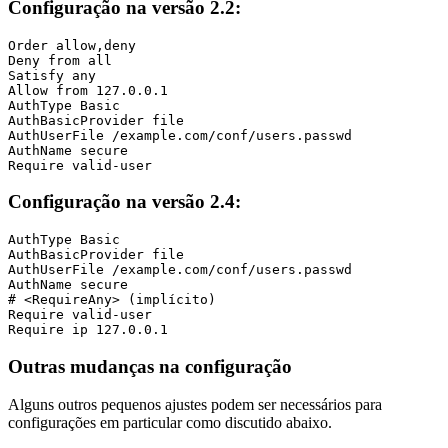
Configuração na versão 2.2:
Order allow,deny

Deny from all

Satisfy any

Allow from 127.0.0.1

AuthType Basic

AuthBasicProvider file

AuthUserFile /example.com/conf/users.passwd

AuthName secure

Require valid-user
Configuração na versão 2.4:
AuthType Basic

AuthBasicProvider file

AuthUserFile /example.com/conf/users.passwd

AuthName secure

# <RequireAny> (implícito)

Require valid-user

Require ip 127.0.0.1
Outras mudanças na configuração
Alguns outros pequenos ajustes podem ser necessários para
configurações em particular como discutido abaixo.