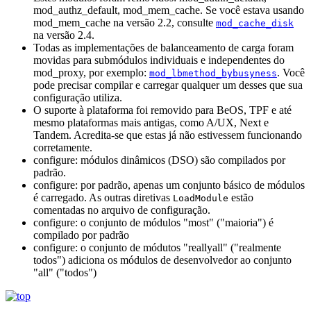
mod_authz_default, mod_mem_cache. Se você estava usando
mod_mem_cache na versão 2.2, consulte
mod_cache_disk
na versão 2.4.
Todas as implementações de balanceamento de carga foram
movidas para submódulos individuais e independentes do
mod_proxy, por exemplo:
. Você
mod_lbmethod_bybusyness
pode precisar compilar e carregar qualquer um desses que sua
configuração utiliza.
O suporte à plataforma foi removido para BeOS, TPF e até
mesmo plataformas mais antigas, como A/UX, Next e
Tandem. Acredita-se que estas já não estivessem funcionando
corretamente.
configure: módulos dinâmicos (DSO) são compilados por
padrão.
configure: por padrão, apenas um conjunto básico de módulos
é carregado. As outras diretivas
estão
LoadModule
comentadas no arquivo de configuração.
configure: o conjunto de módulos "most" ("maioria") é
compilado por padrão
configure: o conjunto de módutos "reallyall" ("realmente
todos") adiciona os módulos de desenvolvedor ao conjunto
"all" ("todos")