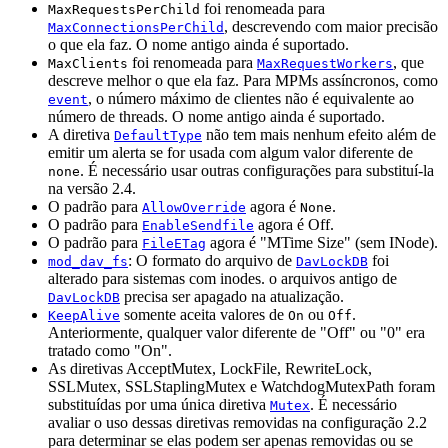
foi renomeada para
MaxRequestsPerChild
, descrevendo com maior precisão
MaxConnectionsPerChild
o que ela faz. O nome antigo ainda é suportado.
foi renomeada para
, que
MaxClients
MaxRequestWorkers
descreve melhor o que ela faz. Para MPMs assíncronos, como
, o número máximo de clientes não é equivalente ao
event
número de threads. O nome antigo ainda é suportado.
A diretiva
não tem mais nenhum efeito além de
DefaultType
emitir um alerta se for usada com algum valor diferente de
. É necessário usar outras configurações para substituí-la
none
na versão 2.4.
O padrão para
agora é
.
AllowOverride
None
O padrão para
agora é Off.
EnableSendfile
O padrão para
agora é "MTime Size" (sem INode).
FileETag
: O formato do arquivo de
foi
mod_dav_fs
DavLockDB
alterado para sistemas com inodes. o arquivos antigo de
precisa ser apagado na atualização.
DavLockDB
somente aceita valores de
ou
.
KeepAlive
On
Off
Anteriormente, qualquer valor diferente de "Off" ou "0" era
tratado como "On".
As diretivas AcceptMutex, LockFile, RewriteLock,
SSLMutex, SSLStaplingMutex e WatchdogMutexPath foram
substituídas por uma única diretiva
. É necessário
Mutex
avaliar o uso dessas diretivas removidas na configuração 2.2
para determinar se elas podem ser apenas removidas ou se