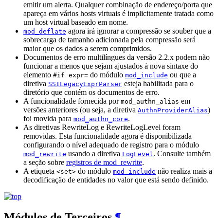
emitir um alerta. Qualquer combinação de endereço/porta que
apareça em vários hosts virtuais é implicitamente tratada como
um host virtual baseado em nome.
agora irá ignorar a compressão se souber que a
mod_deflate
sobrecarga de tamanho adicionada pela compressão será
maior que os dados a serem comprimidos.
Documentos de erro multilíngues da versão 2.2.x podem não
funcionar a menos que sejam ajustados à nova sintaxe do
elemento
do módulo
ou que a
#if expr=
mod_include
diretiva
esteja habilitada para o
SSILegacyExprParser
diretório que contém os documentos de erro.
A funcionalidade fornecida por
em
mod_authn_alias
versões anteriores (ou seja, a diretiva
)
AuthnProviderAlias
foi movida para
.
mod_authn_core
As diretivas RewriteLog e RewriteLogLevel foram
removidas. Esta funcionalidade agora é disponibilizada
configurando o nível adequado de registro para o módulo
usando a diretiva
. Consulte também
mod_rewrite
LogLevel
a seção sobre
registros de mod_rewrite
.
A etiqueta
do módulo
não realiza mais a
<set>
mod_include
decodificação de entidades no valor que está sendo definido.
Módulos de Terceiros
¶