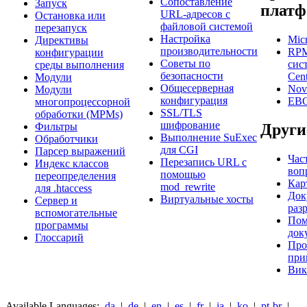
Сопоставление
Запуск
платф
URL-адресов с
Остановка или
файловой системой
перезапуск
Настройка
Mic
Директивы
производительности
RPM
конфигурации
Советы по
сис
среды выполнения
безопасности
Cent
Модули
Общесерверная
Nov
Модули
конфигурация
EBC
многопроцессорной
SSL/TLS
обработки (MPMs)
шифрование
Фильтры
Други
Выполнение SuExec
Обработчики
для CGI
Парсер выражений
Час
Перезапись URL с
Индекс классов
воп
помощью
переопределения
Кар
mod_rewrite
для .htaccess
Док
Виртуальные хосты
Сервер и
раз
вспомогательные
Пом
программы
док
Глоссарий
Про
при
Вик
Available Languages:
da
|
de
|
en
|
es
|
fr
|
ja
|
ko
|
pt-br
|