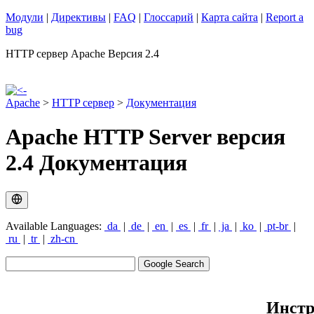
Модули
|
Директивы
|
FAQ
|
Глоссарий
|
Карта сайта
|
Report a
bug
HTTP сервер Apache Версия 2.4
Apache
>
HTTP сервер
>
Документация
Apache HTTP Server версия
2.4 Документация
Available Languages:
da
|
de
|
en
|
es
|
fr
|
ja
|
ko
|
pt-br
|
ru
|
tr
|
zh-cn
Инстр