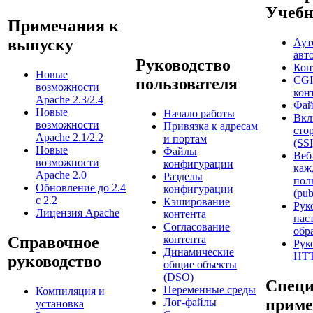
Учеб
Примечания к
выпуску
Аут
авт
Руководство
Кон
Новые
CGI
пользователя
возможности
кон
Apache 2.3/2.4
Фай
Новые
Начало работы
Вкл
возможности
Привязка к адресам
сто
Apache 2.1/2.2
и портам
(SSI
Новые
Файлы
Веб
возможности
конфигурации
каж
Apache 2.0
Разделы
пол
Обновление до 2.4
конфигурации
(pub
с 2.2
Кэширование
Рук
Лицензия Apache
контента
нас
Согласование
обр
Справочное
контента
Рук
Динамические
HTT
руководство
общие объекты
(DSO)
Специ
Переменные среды
Компиляция и
приме
Лог-файлы
установка