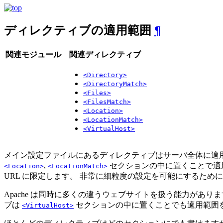
ディレクティブの適用範囲
¶
関連モジュール
関連ディレクティブ
<Directory>
<DirectoryMatch>
<Files>
<FilesMatch>
<Location>
<LocationMatch>
<VirtualHost>
メイン設定ファイルにあるディレクティブはサーバ全体に適
,
セクションの中に置くことで適
<Location>
<LocationMatch>
URL に限定します。 非常に細粒度の設定を可能にするため
Apache は同時に多くの違うウェブサイトを扱う能力がありま
ブは
セクションの中に置くことでも適用範囲
<VirtualHost>