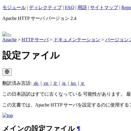
モジュール
|
ディレクティブ
|
FAQ
|
用語
|
サイトマップ
|
Repo
Apache HTTP サーバ バージョン 2.4
Apache
>
HTTP サーバ
>
ドキュメンテーション
>
バージョン 2
設定ファイル
翻訳済み言語:
de
|
en
|
fr
|
ja
|
ko
|
tr
この日本語訳はすでに古くなっている 可能性があります。 
この文書では、Apache HTTP サーバを設定するのに使用
メインの設定ファイル
¶