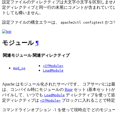
設定ファイルのディレクティブは大文字小文字を区別しませんが
定ディレクティブと同一行の末尾にコメントが含まれていて
トしても構いません。
設定ファイルの構文エラーは、
かコ
apache2ctl configtest
モジュール
¶
関連モジュール
関連ディレクティブ
<IfModule>
mod_so
LoadModule
Apache はモジュール化されたサーバです。 コアサーバには
は、コンパイル時にモジュールの
Base
セット (基本セット)
パイルして、いつでも
ディレクティブを使って追加
LoadModule
定ディレクティブは
ブロックに入れることで特定
<IfModule>
コマンドラインオプション
を使って現時点で どのモジュ
-l