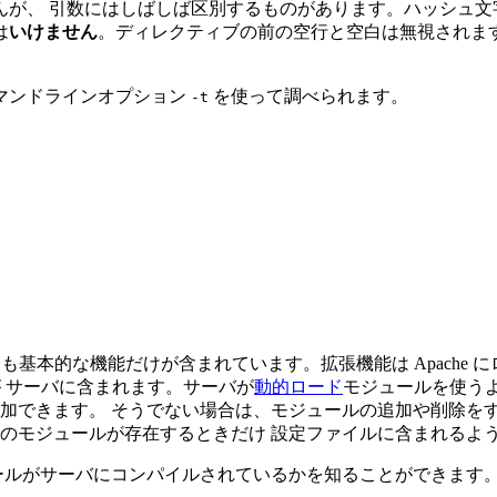
、 引数にはしばしば区別するものがあります。ハッシュ文字 
は
いけません
。ディレクティブの前の空行と空白は無視されま
マンドラインオプション
を使って調べられます。
-t
最も基本的な機能だけが含まれています。拡張機能は Apache 
 が サーバに含まれます。サーバが
動的ロード
モジュールを使う
できます。 そうでない場合は、モジュールの追加や削除をするた
のモジュールが存在するときだけ 設定ファイルに含まれるよ
ールがサーバにコンパイルされているかを知ることができます