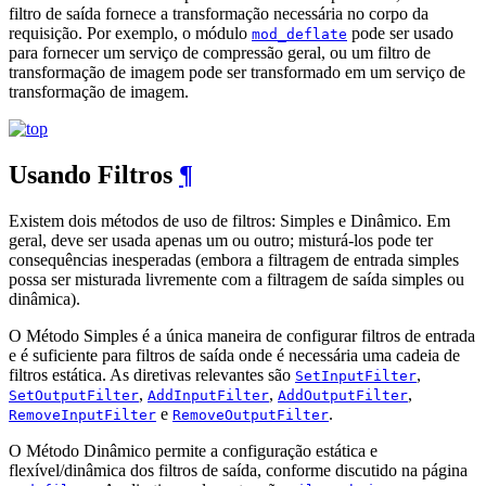
filtro de saída fornece a transformação necessária no corpo da
requisição. Por exemplo, o módulo
pode ser usado
mod_deflate
para fornecer um serviço de compressão geral, ou um filtro de
transformação de imagem pode ser transformado em um serviço de
transformação de imagem.
Usando Filtros
¶
Existem dois métodos de uso de filtros: Simples e Dinâmico. Em
geral, deve ser usada apenas um ou outro; misturá-los pode ter
consequências inesperadas (embora a filtragem de entrada simples
possa ser misturada livremente com a filtragem de saída simples ou
dinâmica).
O Método Simples é a única maneira de configurar filtros de entrada
e é suficiente para filtros de saída onde é necessária uma cadeia de
filtros estática. As diretivas relevantes são
,
SetInputFilter
,
,
,
SetOutputFilter
AddInputFilter
AddOutputFilter
e
.
RemoveInputFilter
RemoveOutputFilter
O Método Dinâmico permite a configuração estática e
flexível/dinâmica dos filtros de saída, conforme discutido na página