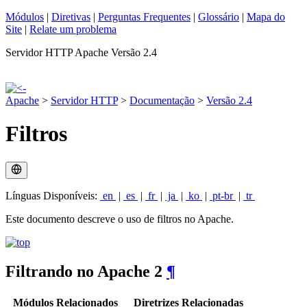
Módulos
|
Diretivas
|
Perguntas Frequentes
|
Glossário
|
Mapa do
Site
|
Relate um problema
Servidor HTTP Apache Versão 2.4
Apache
>
Servidor HTTP
>
Documentação
>
Versão 2.4
Filtros
Línguas Disponíveis:
en
|
es
|
fr
|
ja
|
ko
|
pt-br
|
tr
Este documento descreve o uso de filtros no Apache.
Filtrando no Apache 2
¶
Módulos Relacionados
Diretrizes Relacionadas