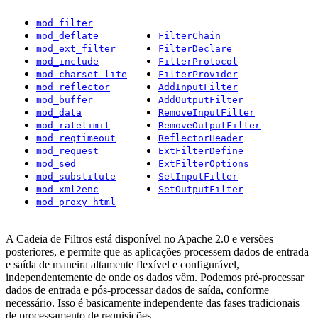
mod_filter
mod_deflate
FilterChain
mod_ext_filter
FilterDeclare
mod_include
FilterProtocol
mod_charset_lite
FilterProvider
mod_reflector
AddInputFilter
mod_buffer
AddOutputFilter
mod_data
RemoveInputFilter
mod_ratelimit
RemoveOutputFilter
mod_reqtimeout
ReflectorHeader
mod_request
ExtFilterDefine
mod_sed
ExtFilterOptions
mod_substitute
SetInputFilter
mod_xml2enc
SetOutputFilter
mod_proxy_html
A Cadeia de Filtros está disponível no Apache 2.0 e versões
posteriores, e permite que as aplicações processem dados de entrada
e saída de maneira altamente flexível e configurável,
independentemente de onde os dados vêm. Podemos pré-processar
dados de entrada e pós-processar dados de saída, conforme
necessário. Isso é basicamente independente das fases tradicionais
de processamento de requisições.